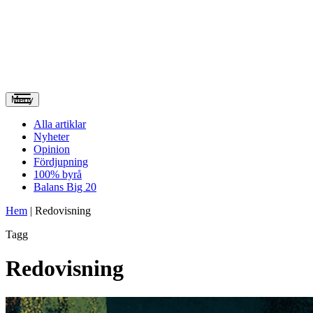
Meny
Alla artiklar
Nyheter
Opinion
Fördjupning
100% byrå
Balans Big 20
Hem
|
Redovisning
Tagg
Redovisning