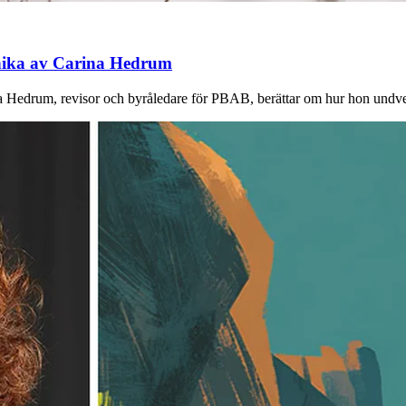
ika av Carina Hedrum
ina Hedrum, revisor och byråledare för PBAB, berättar om hur hon undv