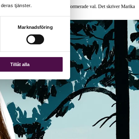
deras tjänster.
e rätt förutsättningar för att göra informerade val. Det skriver Marika
l för Balans.
Marknadsföring
Tillåt alla