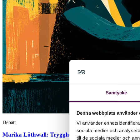
Samtycke
Denna webbplats använder 
Debatt
Vi använder enhetsidentifierar
sociala medier och analysera 
Marika Löthwall:
Trygghet är ingen slump – därför 
till de sociala medier och a