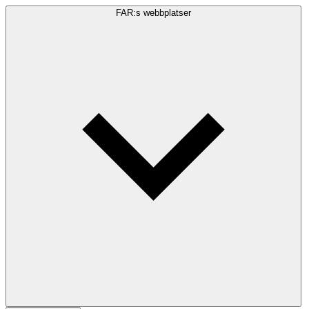
FAR:s webbplatser
Sökfråga
Sök