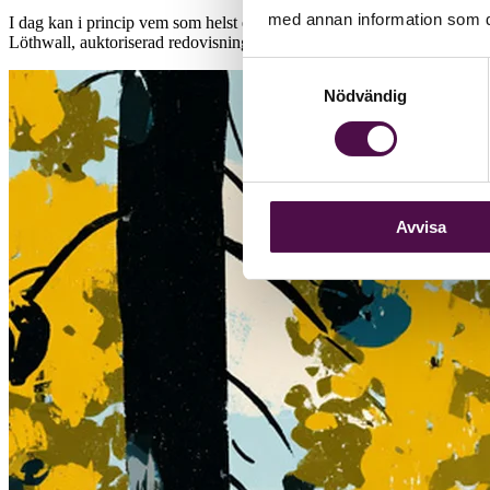
med annan information som du 
I dag kan i princip vem som helst erbjuda redovisningstjänster – utan k
Löthwall, auktoriserad redovisningskonsult på Talenom och ledamot i
Samtyckesval
Nödvändig
Avvisa