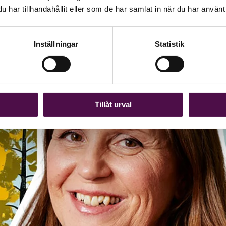
har tillhandahållit eller som de har samlat in när du har använt 
rav på auktorisation. Det ställer höga krav på kunderna – men utan att g
 FAR:s Strategigrupp Redovisnings- och Lönekonsulter i en debattartike
Inställningar
Statistik
Tillåt urval