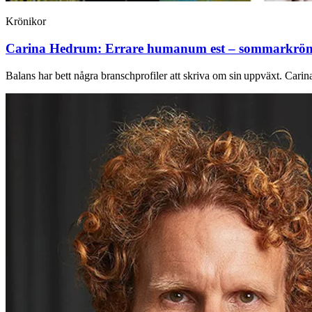
Krönikor
Carina Hedrum:
Errare humanum est – sommarkrön
Balans har bett några branschprofiler att skriva om sin uppväxt. Car