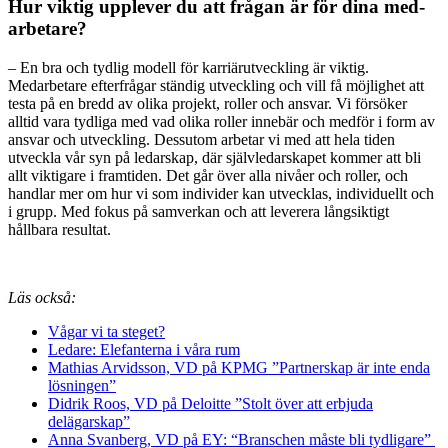
Hur viktig upplever du att ­frågan är för dina ­med­
arbetare?
– En bra och tydlig modell för karriärutveckling är viktig.
Medarbetare efterfrågar ständig utveckling och vill få möjlighet att
testa på en bredd av olika projekt, roller och ansvar. Vi försöker
alltid vara tydliga med vad olika roller innebär och medför i form av
ansvar och utveckling. Dessutom arbetar vi med att hela tiden
utveckla vår syn på ledarskap, där självledar­skapet kommer att bli
allt viktigare i framtiden. Det går över alla nivåer och roller, och
handlar mer om hur vi som individer kan utvecklas, individuellt och
i grupp. Med fokus på samverkan och att leverera långsiktigt
hållbara resultat.
Läs också:
Vågar vi ta steget?
Ledare: Elefanterna i våra rum
Mathias Arvidsson, VD på KPMG ”Partnerskap är inte enda
lösningen”
Didrik Roos, VD på Deloitte ”Stolt över att erbjuda
delägarskap”
Anna Svanberg, VD på EY: “Branschen måste bli tydligare”