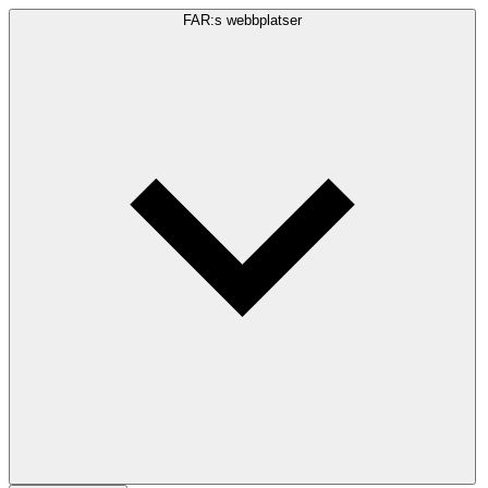
FAR:s webbplatser
Sökfråga
Sök