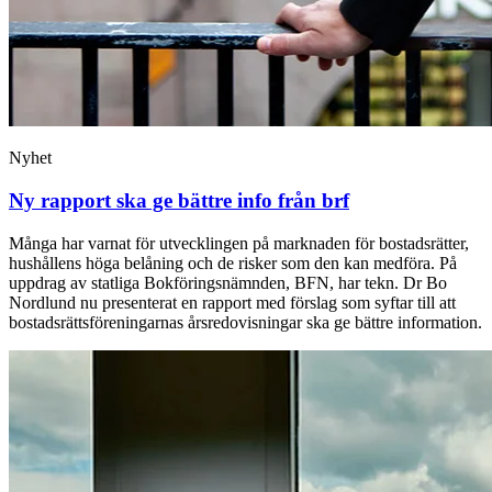
Nyhet
Ny rapport ska ge bättre info från brf
Många har varnat för utvecklingen på marknaden för bostadsrätter,
hushållens höga belåning och de risker som den kan medföra. På
uppdrag av statliga Bokföringsnämnden, BFN, har tekn. Dr Bo
Nordlund nu presenterat en rapport med förslag som syftar till att
bostadsrättsföreningarnas årsredovisningar ska ge bättre information.