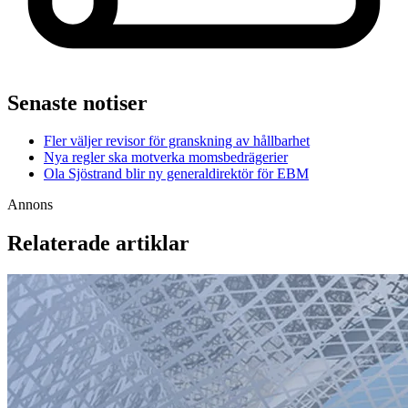
Senaste notiser
Fler väljer revisor för granskning av hållbarhet
Nya regler ska motverka momsbedrägerier
Ola Sjöstrand blir ny generaldirektör för EBM
Annons
Relaterade artiklar