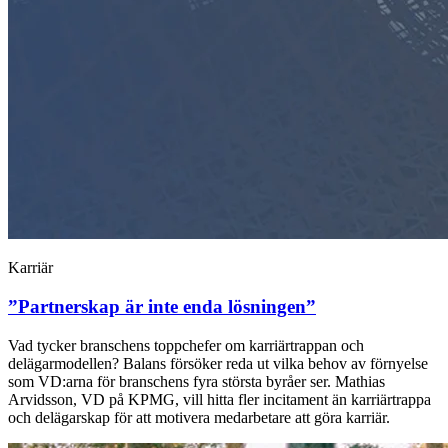
Karriär
”Partnerskap är inte enda lösningen”
Vad tycker branschens toppchefer om karriärtrappan och
delägarmodellen? Balans försöker reda ut vilka behov av förnyelse
som VD:arna för branschens fyra största byråer ser. Mathias
Arvidsson, VD på KPMG, vill hitta fler incitament än karriärtrappa
och delägarskap för att motivera medarbetare att göra karriär.