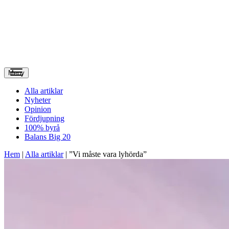
Meny
Alla artiklar
Nyheter
Opinion
Fördjupning
100% byrå
Balans Big 20
Hem
|
Alla artiklar
|
”Vi måste vara lyhörda”