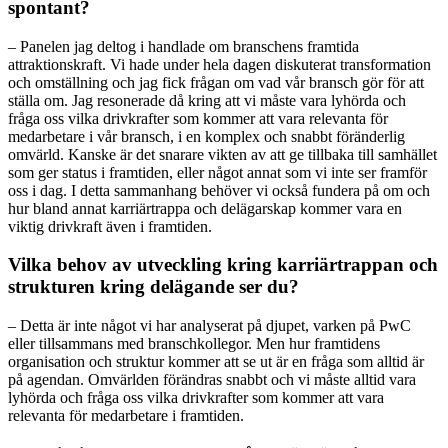
spontant?
– Panelen jag deltog i handlade om branschens framtida
attraktionskraft. Vi hade under hela dagen diskuterat transformation
och omställning och jag fick frågan om vad vår bransch gör för att
ställa om. Jag resonerade då kring att vi måste vara lyhörda och
fråga oss vilka drivkrafter som kommer att vara relevanta för
medarbetare i vår bransch, i en komplex och snabbt föränderlig
omvärld. Kanske är det snarare vikten av att ge tillbaka till samhället
som ger status i framtiden, eller något annat som vi inte ser framför
oss i dag. I detta sammanhang behöver vi också fundera på om och
hur bland annat karriärtrappa och delägarskap kommer vara en
viktig drivkraft även i framtiden.
Vilka behov av utveckling kring karriärtrappan och
strukturen kring delägande ser du?
– Detta är inte något vi har analyserat på djupet, varken på PwC
eller tillsammans med branschkollegor. Men hur framtidens
organisation och struktur kommer att se ut är en fråga som alltid är
på agendan. Omvärlden förändras snabbt och vi måste alltid vara
lyhörda och fråga oss vilka drivkrafter som kommer att vara
relevanta för medarbetare i framtiden.