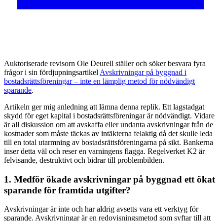
A
uktoriserade revisorn Ole Deurell ställer och söker besvara fyra
frågor i sin fördjupningsartikel
Avskrivningar på byggnad i
bostadsrättsföreningar – inte en lämplig metod för nödvändigt
sparande
.
Artikeln ger mig anledning att lämna denna replik. Ett lagstadgat
skydd för eget kapital i bostadsrättsföreningar är nödvändigt. Vidare
är all diskussion om att avskaffa eller undanta avskrivningar från de
kostnader som måste täckas av intäkterna felaktig då det skulle leda
till en total utarmning av bostadsrättsföreningarna på sikt. Bankerna
inser detta väl och reser en varningens flagga. Regelverket K2 är
felvisande, destruktivt och bidrar till problembilden.
1. Medför ökade avskrivningar på byggnad ett ökat
sparande för framtida utgifter?
Avskrivningar är inte och har aldrig avsetts vara ett verktyg för
sparande. Avskrivningar är en redovisningsmetod som syftar till att