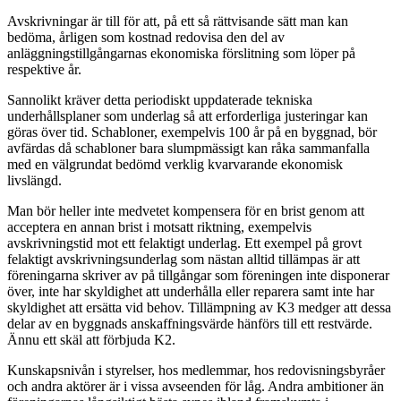
Avskrivningar är till för att, på ett så rättvisande sätt man kan
bedöma, årligen som kostnad redovisa den del av
anläggningstillgångarnas ekonomiska förslitning som löper på
respektive år.
Sannolikt kräver detta periodiskt uppdaterade tekniska
underhållsplaner som underlag så att erforderliga justeringar kan
göras över tid. Schabloner, exempelvis 100 år på en byggnad, bör
avfärdas då schabloner bara slumpmässigt kan råka sammanfalla
med en välgrundat bedömd verklig kvarvarande ekonomisk
livslängd.
Man bör heller inte medvetet kompensera för en brist genom att
acceptera en annan brist i motsatt riktning, exempelvis
avskrivningstid mot ett felaktigt underlag. Ett exempel på grovt
felaktigt avskrivningsunderlag som nästan alltid tillämpas är att
föreningarna skriver av på tillgångar som föreningen inte disponerar
över, inte har skyldighet att underhålla eller reparera samt inte har
skyldighet att ersätta vid behov. Tillämpning av K3 medger att dessa
delar av en byggnads anskaffningsvärde hänförs till ett restvärde.
Ännu ett skäl att förbjuda K2.
Kunskapsnivån i styrelser, hos medlemmar, hos redovisningsbyråer
och andra aktörer är i vissa avseenden för låg. Andra ambitioner än