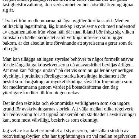
fastighetsförvaltning, den verksamhet en bostadsrättsförening ägnar
sig åt.
Trycket från medlemmarna på låga avgifter är ofta starkt. Med en
otillräcklig lagstiftning, låg kunskap i styrelserna och med understöd
av argumentation från vissa håll där man ibland bör fråga sig vilken
kunskap och/eller seriositet samt verkliga intressen som ligger
bakom, är det absolut inte förvånande att styrelserna agerar som de
ofta gör.
Man kan tillägga att ingen styrelse behöver ta något formellt ansvar
för de långsiktiga konsekvenserna då ansvarsfrihet beviljas årligen.
Att man kan ”slippa undan” på det vis som nu gäller är synnerligen
olyckligt, i praktiken föreligger starka kortsiktiga incitament för
beslut som långsiktigt är mycket skadliga såväl för föreningen som
för medlemmarna genom värdet på bostadsrätterna den dag
ytterligare krediter till föreningen nekas.
Det är den tekniska och ekonomiska verkligheten som ska utgöra
grund för avskrivningarnas storlek. Att välja mellan olika regelverk
för redovisning för att uppnå önskemål om skillnader i avskrivningar
kan, som mest välvilligt, beskrivas som okunnigt.
Jag vet av konkret erfarenhet att styrelserna, inte sällan stödda av
redovisningsbyråer, ofta har uppfattningen att val mellan regelverken