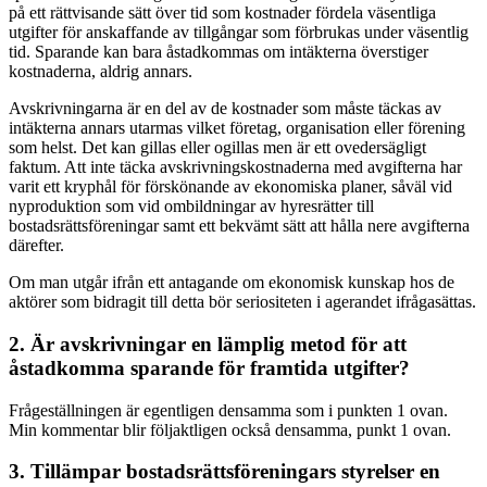
på ett rättvisande sätt över tid som kostnader fördela väsentliga
utgifter för anskaffande av tillgångar som förbrukas under väsentlig
tid. Sparande kan bara åstadkommas om intäkterna överstiger
kostnaderna, aldrig annars.
Avskrivningarna är en del av de kostnader som måste täckas av
intäkterna annars utarmas vilket företag, organisation eller förening
som helst. Det kan gillas eller ogillas men är ett ovedersägligt
faktum. Att inte täcka avskrivningskostnaderna med avgifterna har
varit ett kryphål för förskönande av ekonomiska planer, såväl vid
nyproduktion som vid ombildningar av hyresrätter till
bostadsrättsföreningar samt ett bekvämt sätt att hålla nere avgifterna
därefter.
Om man utgår ifrån ett antagande om ekonomisk kunskap hos de
aktörer som bidragit till detta bör seriositeten i agerandet ifrågasättas.
2. Är avskrivningar en lämplig metod för att
åstadkomma sparande för framtida utgifter?
Frågeställningen är egentligen densamma som i punkten 1 ovan.
Min kommentar blir följaktligen också densamma, punkt 1 ovan.
3. Tillämpar bostadsrättsföreningars styrelser en