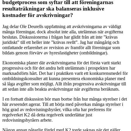
budgetprocess som syftar till att föreningarnas
resultaträkningar ska balanseras inklusive
kostnader för avskrivningar?
Jag delar Ole Deurells uppfattning att avskrivningarna av väldigt
många föreningar, dock absolut inte alla, utelämnas när avgifterna
beslutas. Diskussionerna i frågan har glidit från att inte ”krävas
juridiskt” till ett heller inte ”krävas reellt”. Jag har mångårig och
omfattande erfarenhet av revision av framför allt föreningar som
bildats genom förvärv av hyresfastigheter (ombildningar).
Ekonomiska planer där avskrivningarna för det första varit starkt
progressiva och för det andra helt utelämnats i prospekten har
marknadsförts hårt. Det har i praktiken varit ett konkurrensmedel för
ombildningskonsulter att kunna presentera ekonomiska planer med
så låga avgifter som möjligt. Allt ifrån progressiva avskrivningar till
att sedan inte alls beakta avskrivningar när avgifterna beräknats.
I en fortsatt diskussion bör man bortse från hur många styrelser i det
här avseendet agerar. Till att börja med påverkas många styrelser i
hög grad av redovisningsbyråer, vilka ofta har preferens för
regelverket K2 då detta regelverk underlättar just
redovisningsbyråers arbete.
Någon annan påtaglig fördel med K2 torde saknas när det gäller