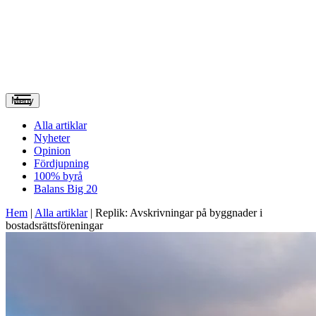
Meny
Alla artiklar
Nyheter
Opinion
Fördjupning
100% byrå
Balans Big 20
Hem
|
Alla artiklar
|
Replik: Avskrivningar på byggnader i
bostadsrättsföreningar