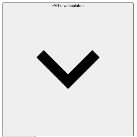
FAR:s webbplatser
Sökfråga
Sök