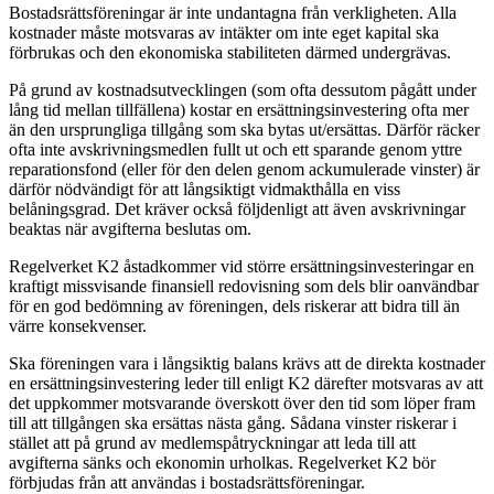
Bostadsrättsföreningar är inte undantagna från verkligheten. Alla
kostnader måste motsvaras av intäkter om inte eget kapital ska
förbrukas och den ekonomiska stabiliteten därmed undergrävas.
På grund av kostnadsutvecklingen (som ofta dessutom pågått under
lång tid mellan tillfällena) kostar en ersättningsinvestering ofta mer
än den ursprungliga tillgång som ska bytas ut/ersättas. Därför räcker
ofta inte avskrivningsmedlen fullt ut och ett sparande genom yttre
reparationsfond (eller för den delen genom ackumulerade vinster) är
därför nödvändigt för att långsiktigt vidmakthålla en viss
belåningsgrad. Det kräver också följdenligt att även avskrivningar
beaktas när avgifterna beslutas om.
Regelverket K2 åstadkommer vid större ersättningsinvesteringar en
kraftigt missvisande finansiell redovisning som dels blir oanvändbar
för en god bedömning av föreningen, dels riskerar att bidra till än
värre konsekvenser.
Ska föreningen vara i långsiktig balans krävs att de direkta kostnader
en ersättningsinvestering leder till enligt K2 därefter motsvaras av att
det uppkommer motsvarande överskott över den tid som löper fram
till att tillgången ska ersättas nästa gång. Sådana vinster riskerar i
stället att på grund av medlemspåtryckningar att leda till att
avgifterna sänks och ekonomin urholkas. Regelverket K2 bör
förbjudas från att användas i bostadsrättsföreningar.