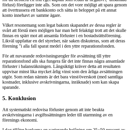
förlust) föreligger inte alls. Som om det vore möjligt att spara genom
att övertrassera ett bankkonto och sätta in beloppet på ett annat
konto innehavt av samme ägare.
Vilket resonemang som legat bakom skapandet av dessa regler är
svårt att förstå men möjligen har man helt felaktigt trott att det skulle
finnas en spärr mot att ansamla förluster i en bostadsrättsförening.
Likväl uppfattar en del styrelser, när saken diskuteras, som att deras
förening ”i alla fall sparat medel i den yttre reparationsfonden.
För att nuvarande redovisningsregler för avsättning till yttre
reparationsfond alls ska fungera får det inte finnas några ansamlade
förluster i balansräkningen. Långsiktigt kräver detta att resultaten
uppvisar minst lika mycket årlig vinst som den årliga avsättningen
utgör. Som redan nämnts är det bara vinst/överskott (med samtliga
kostnader, inklusive avskrivningarna, inräknade) som kan skapa
sparande.
5. Konklusion
Att systematiskt redovisa förluster genom att inte beakta
avskrivningarna i avgiftssättningen leder till utarmning av en
förenings ekonomi.
I dag tillåter bankerna en varierande belåning om 25−50 procent av