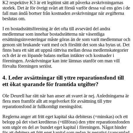
K2 respektive K3 är ett legitimt sätt att påverka avskrivningarnas
storlek. Det är för övrigt svårt att förstå varför dessa val ens görs i de
fall man ändå bortser från kostnaden avskrivningar när avgifterna
beslutas om.
I en bostadsrättsförening är det ofta till avsevärd del andra
medlemmar som innehar bostadsrätterna när väsentliga
ersättningsinvesteringar måste göras än de som varit medlemmar och
genom sitt brukande varit med och förslitit det som ska bytas ut. Det
finns bara ett sätt att uppnå rättvisa mellan dessa medlemskategorier
och det är en löpande balans mellan intäkter och kostnader i
föreningen. Avskrivningar kan inte lämnas utanför om man vill
förvalta föreningen seriöst.
4. Leder avsättningar till yttre reparationsfond till
ett ökat sparande för framtida utgifter?
Ole Deurell har rätt när han anser att svaret är nej. Anledningarna är
flera men framför allt att regelverket för avsättning till yttre
reparationsfond är fullkomligt meningslöst.
Reglerna anger att fritt eget kapital ska debiteras (=minskas) och ett
belopp på det viset krediteras (=tillföras) den yttre reparationsfonden
som utgör en del av bundet eget kapital i föreningen. Något hinder
för att debitera ett fritt eget kapital som redan är negativt (=ansamlad