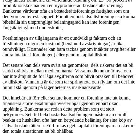
produktionskostnaden i en nyproducerad bostadsrättsförening.
Bankerna värderar ofta en bostadsrättsförenings fastighet som om
den vore en hyresfastighet. För att en bostadsrättsförening ska kunna
bibehålla sin ursprungliga belåningsgrad kan inte föreningen
långsiktigt gå med underskott. ,
Förslitningen av tillgångarna är ett oundvikligt faktum och att
förslitningen utgör en kostnad (benämnd avskrivningar) är lika
oundvikligt. Kostnader kan bara täckas genom intäkter (avgifter eller
andra intäkter i föreningen) eller genom kapitaltillskott.
Det senare kan dels vara svårt att genomföra, dels riskerar det att bli
starkt orättvist mellan medlemmarna. Vissa medlemmar är nya och
har inte åtnjutit de för låga avgifterna som blivit orsaken till behovet
av tillskott. Vinnarna är de som tar springnota och flyttar, om det inte
hunnit slå igenom på lägenheternas marknadsvärde.
Det innebär att förr eller senare kommer en förening inte att kunna
finansiera större ersättningsinvesteringar genom enbart ökad
upplåning. Bankerna ser redan detta problem som ett stort
bekymmer. Sett till hela bostadsrättsutlåningen måste man därtill
beakta att hushållen ofta har en betydande belåning för sina köp av
själva bostadsrätterna. Förbrukas eget kapital i föreningarna riskerar
den totala situationen att bli ohållbar.