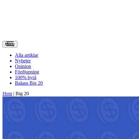
Meny
Alla artiklar
Nyheter
Opinion
Fördjupning
100% byrå
Balans Big 20
Hem
|
Big 20