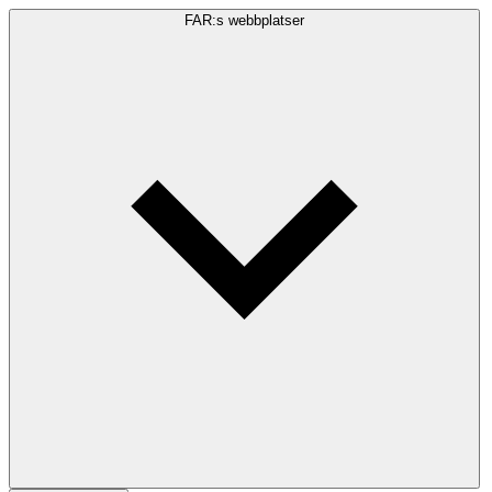
FAR:s webbplatser
Sökfråga
Sök