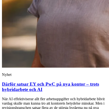
Nyhet
Därför satsar EY och PwC på nya kontor – trots
hybridarbete och AI
När AI effektiviserar allt fler arbetsuppgifter och hybridarbete blivit
vardag skulle man kunna tro att kontorets betydelse minskar. Men i
revisionsbranschen satsar flera av de största byråerna nu på nya