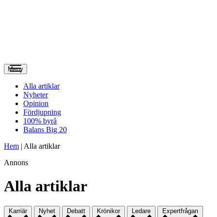
Meny
Alla artiklar
Nyheter
Opinion
Fördjupning
100% byrå
Balans Big 20
Hem
|
Alla artiklar
Annons
Alla artiklar
Karriär
Nyhet
Debatt
Krönikor
Ledare
Expertfrågan