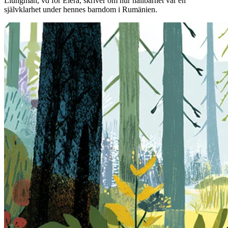
Liungman, vd för Elera, skriver om hur hållbarhet var en
självklarhet under hennes barndom i Rumänien.