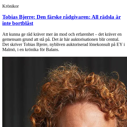
Krönikor
Tobias Bjerre:
Den färske rådgivaren: All rädsla är
inte bortblåst
Att kunna ge råd kräver mer än mod och erfarenhet – det kräver en
gemensam grund att stå på. Det är här auktorisationen blir central.
Det skriver Tobias Bjerre, nybliven auktoriserad lönekonsult på EY i
Malmö, i en krönika för Balans.