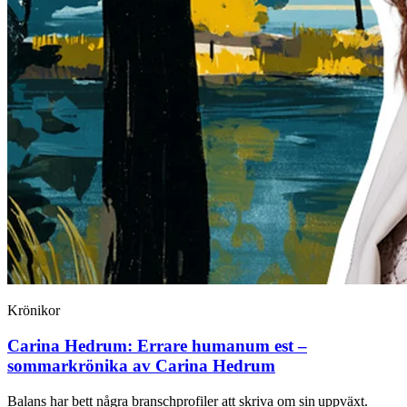
Krönikor
Carina Hedrum:
Errare humanum est –
sommarkrönika av Carina Hedrum
Balans har bett några branschprofiler att skriva om sin uppväxt.