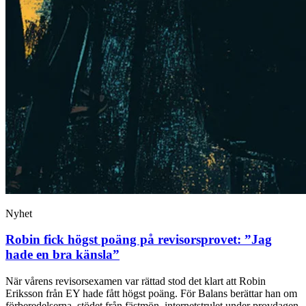
Nyhet
Robin fick högst poäng på revisorsprovet: ”Jag
hade en bra känsla”
När vårens revisorsexamen var rättad stod det klart att Robin
Eriksson från EY hade fått högst poäng. För Balans berättar han om
förberedelserna, stödet från fästmön, internetstrulet under provdagen