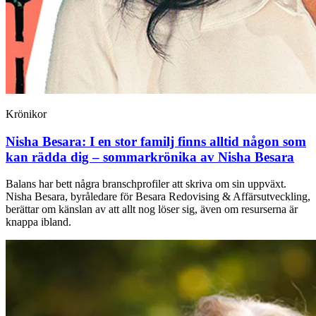
Krönikor
Nisha Besara:
I en stor familj finns alltid någon som
kan rädda dig – sommarkrönika av Nisha Besara
Balans har bett några branschprofiler att skriva om sin uppväxt.
Nisha Besara, byråledare för Besara Redovising & Affärsutveckling,
berättar om känslan av att allt nog löser sig, även om resurserna är
knappa ibland.