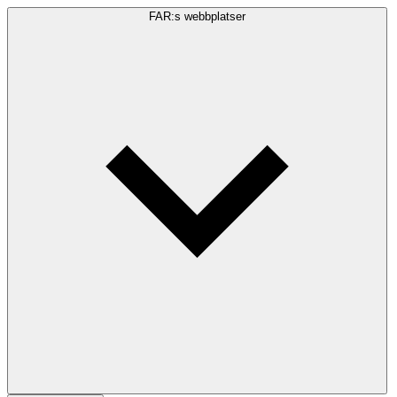
FAR:s webbplatser
Sökfråga
Sök