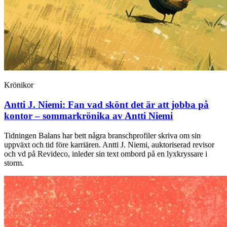
Krönikor
Antti J. Niemi:
Fan vad skönt det är att jobba på
kontor – sommarkrönika av Antti Niemi
Tidningen Balans har bett några branschprofiler skriva om sin
uppväxt och tid före karriären. Antti J. Niemi, auktoriserad revisor
och vd på Revideco, inleder sin text ombord på en lyxkryssare i
storm.