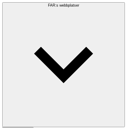
FAR:s webbplatser
Sökfråga
Sök