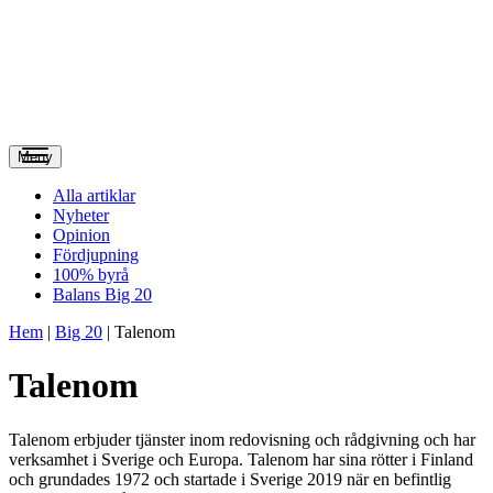
Meny
Alla artiklar
Nyheter
Opinion
Fördjupning
100% byrå
Balans Big 20
Hem
|
Big 20
|
Talenom
Talenom
Talenom erbjuder tjänster inom redovisning och rådgivning och har
verksamhet i Sverige och Europa. Talenom har sina rötter i Finland
och grundades 1972 och startade i Sverige 2019 när en befintlig