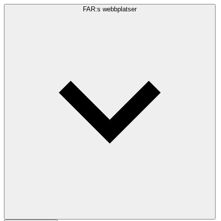
FAR:s webbplatser
Sökfråga
Sök