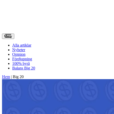
Meny
Alla artiklar
Nyheter
Opinion
Fördjupning
100% byrå
Balans Big 20
Hem
|
Big 20