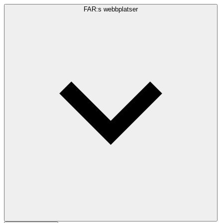
FAR:s webbplatser
Sökfråga
Sök