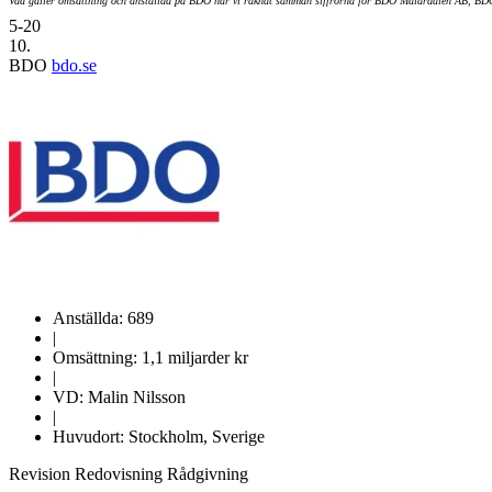
Vad gäller omsättning och anställda på BDO har vi räknat samman siffrorna för BDO Mälardalen AB, 
5-20
10.
BDO
bdo.se
Anställda: 689
|
Omsättning: 1,1 miljarder kr
|
VD: Malin Nilsson
|
Huvudort: Stockholm, Sverige
Revision
Redovisning
Rådgivning