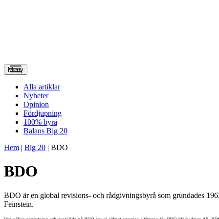
Meny
Alla artiklar
Nyheter
Opinion
Fördjupning
100% byrå
Balans Big 20
Hem
|
Big 20
|
BDO
BDO
BDO är en global revisions- och rådgivningsbyrå som grundades 1963
Feinstein.