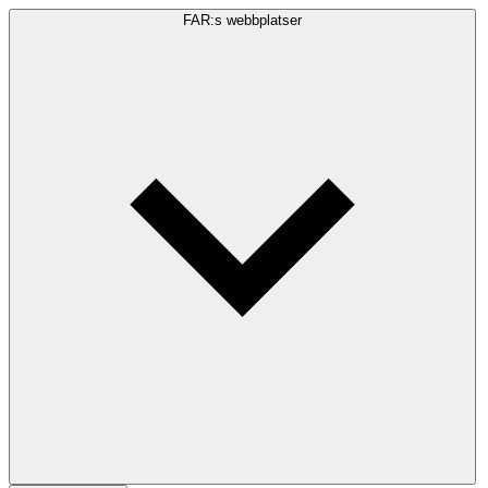
FAR:s webbplatser
Sökfråga
Sök