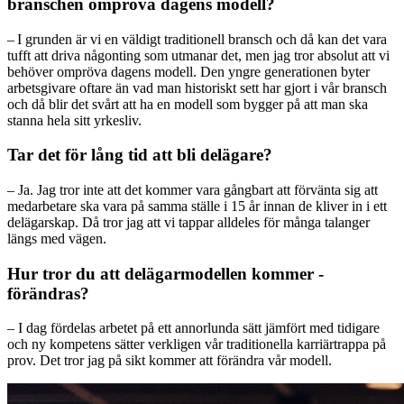
branschen ompröva dagens modell?
– I grunden är vi en väldigt traditionell bransch och då kan det vara
tufft att driva någonting som utmanar det, men jag tror absolut att vi
behöver ompröva dagens modell. Den yngre generationen byter
arbetsgivare ­oftare än vad man historiskt sett har gjort i vår bransch
och då blir det svårt att ha en modell som bygger på att man ska
stanna hela sitt yrkesliv.
Tar det för lång tid att bli delägare?
– Ja. Jag tror inte att det kommer vara gångbart att förvänta sig att
medarbetare ska vara på samma ställe i 15 år innan de kliver in i ett
delägarskap. Då tror jag att vi tappar alldeles för många talanger
längs med vägen.
Hur tror du att delägarmodellen kommer ­
förändras?
– I dag fördelas arbetet på ett annorlunda sätt jämfört med tidigare
och ny kompetens sätter verkligen vår traditionella karriärtrappa på
prov. Det tror jag på sikt kommer att förändra vår modell.