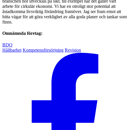
branschen bör utvecklas på sikt, till exempel när det gäller vårt
arbete för cirkulär ekonomi. Vi har en otro
ligt stor potential att
åstadkomma livsviktig förändring
framöver. Jag ser fram emot att
hitta vägar för att göra verklighet av alla goda planer och tankar som
finns.
Omnämnda företag:
BDO
Hållbarhet
Kompetensförsörjning
Revision