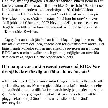
H
alv nio, måndag morgon.
Helene Andersson Viberg
lotsar in i ett
konferensrum
där ett magnifikt halvcirkelfönster från 1920-talet ger
karaktär åt den moderna kontorsdesignen. 2010 inledde hon
karriären på BDO och hon har varit Stockholmskontoret här på
Sveavägen trogen, sånär som några år då hon för omväxlingens
skull jobbade i Göteborg. 2022 blev hon delägare och sedan ett
drygt halvår tillbaka är hon affärsområdeschef för byråns största
affärsområde: Revision.
– Jag tycker att det är jättekul att jobba i lag och jag har en naturlig
lust att kliva fram och leda, coacha och försöka inspirera andra. Det
finns många kollegor som är mer effektiva revisorer än jag, men
BDO har sett mina kvaliteter och gett mig möjlighet att utveckla
dem och växa, säger Helene Andersson Viberg.
Din pappa var auktoriserad revisor på BDO. Var
det självklart för dig att följa i hans fotspår?
– Nej, inte alls. Under tonåren satsade jag allt på fotbollen och ville
spela i allsvenskan. Men sen gick båda mina knän sönder och efter
att ha försökt komma tillbaka i ett par år insåg jag att det inte skulle
gå. Då ­behövde jag något annat att fokusera på och efter att ha
pluggat ekonomi på Stockholms universitet lockade ändå
revisorsyrket.