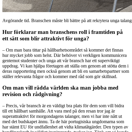
Avgörande tid. Branschen måste bli bättre på att rekrytera unga talan
Hur förklarar man branschens roll i framtiden på
ett sätt som blir attraktivt för unga?
– Om man bara tittar på hållbarhetsområdet så kommer det finnas
hur mycket jobb som helst. Där behöver vi verkligen kommunicera
gentemot studenter och unga att vår bransch har ett superviktigt
uppdrag. Vi kan hjälpa företagen att ställa om genom att stötta dem i
deras rapportering men också genom att bli en samarbetspartner som
ställer relevanta frågor och kommer med råd som gör skillnad.
Om man vill rädda världen ska man jobba med
revision och rådgivning?
– Precis, vår bransch är en väldigt bra plats för dem som vill bidra
till ett hållbart samhälle. Att vara med på den resan tror jag är
superattraktivt för morgondagens talanger, men vi har inte nått ut
med det budskapet ännu. Ta de här portugisiska ungdomarna som
har stämt EU för undfallenhet att vidta klimatåtgärder. Den typen av