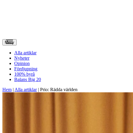
Meny
Alla artiklar
Nyheter
Opinion
Fördjupning
100% byrå
Balans Big 20
Hem
|
Alla artiklar
|
Prio: Rädda världen