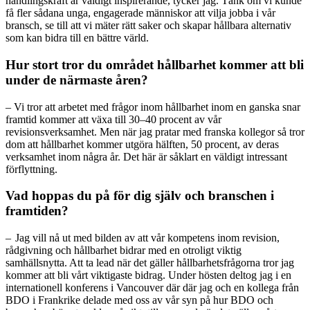
handlingskraft är väldigt inspirerande, tycker jag. Tänk om vi kunde
få fler sådana unga, engagerade människor att vilja jobba i vår
bransch, se till att vi mäter rätt saker och skapar hållbara alternativ
som kan bidra till en bättre värld.
Hur stort tror du området hållbarhet kommer att bli
under de närmaste åren?
– Vi tror att arbetet med frågor inom hållbarhet inom en ganska snar
framtid kommer att växa till 30–40 procent av vår
revisionsverksamhet. Men när jag pratar med franska kollegor så tror
dom att hållbarhet kommer utgöra hälften, 50 procent, av deras
verksamhet inom några år. Det här är såklart en väldigt intressant
förflyttning.
Vad hoppas du på för dig själv och branschen i
framtiden?
– Jag vill nå ut med bilden av att vår kompetens inom
revision,
rådgivning och hållbarhet bidrar med en otro
ligt viktig
samhällsnytta. Att ta lead när det gäller hållbarhetsfrågorna tror jag
kommer att bli vårt viktigaste bidrag. Under hösten deltog jag i en
internationell kon
ferens i Vancouver där där jag och en kollega från
BDO
i Frankrike delade med oss av vår syn på hur BDO och