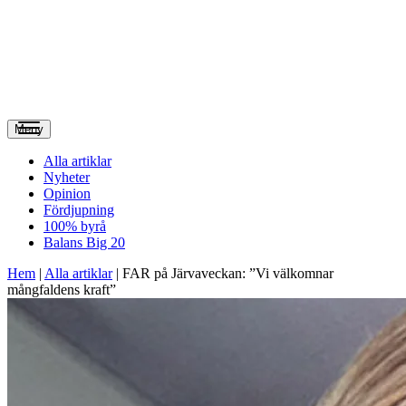
Meny
Alla artiklar
Nyheter
Opinion
Fördjupning
100% byrå
Balans Big 20
Hem
|
Alla artiklar
|
FAR på Järvaveckan: ”Vi välkomnar
mångfaldens kraft”