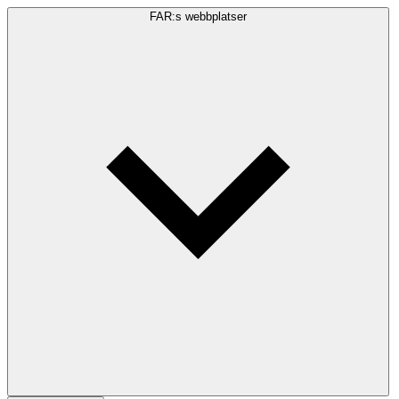
FAR:s webbplatser
Sökfråga
Sök