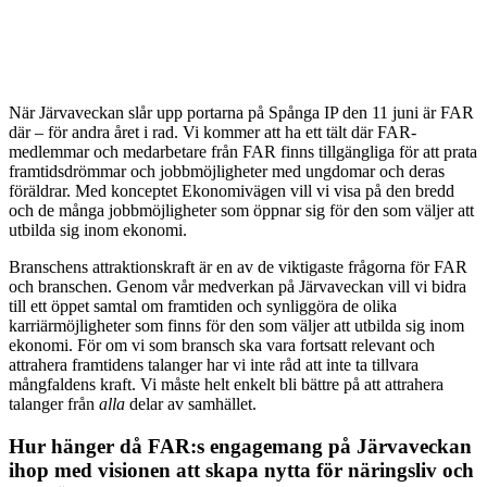
N
är Järvaveckan slår upp portarna på Spånga IP den 11 juni är FAR
där – för andra året i rad. Vi kommer att ha ett tält där FAR-
medlemmar och medarbetare från FAR finns tillgängliga för att prata
framtidsdrömmar och jobbmöjligheter med ungdomar och deras
föräldrar. Med konceptet Ekonomivägen vill vi visa på den bredd
och de många jobbmöjligheter som öppnar sig för den som väljer att
utbilda sig inom ekonomi.
Branschens attraktionskraft är en av de viktigaste frågorna för FAR
och branschen. Genom vår medverkan på Järvaveckan vill vi bidra
till ett öppet samtal om framtiden och synliggöra de olika
karriärmöjligheter som finns för den som väljer att utbilda sig inom
ekonomi. För om vi som bransch ska vara fortsatt relevant och
attrahera framtidens talanger har vi inte råd att inte ta tillvara
mångfaldens kraft. Vi måste helt enkelt bli bättre på att attrahera
talanger från
alla
delar av samhället.
Hur hänger då FAR:s engagemang på Järvaveckan
ihop med visionen att skapa nytta för näringsliv och