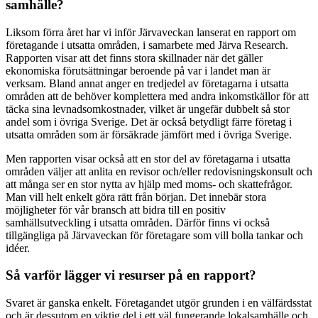
samhälle?
Liksom förra året har vi inför Järvaveckan lanserat en rapport om
företagande i utsatta områden, i samarbete med Järva Research.
Rapporten visar att det finns stora skillnader när det gäller
ekonomiska förutsättningar beroende på var i landet man är
verksam. Bland annat anger en tredjedel av företagarna i utsatta
områden att de behöver komplettera med andra inkomstkällor för att
täcka sina levnadsomkostnader, vilket är ungefär dubbelt så stor
andel som i övriga Sverige. Det är också betydligt färre företag i
utsatta områden som är försäkrade jämfört med i övriga Sverige.
Men rapporten visar också att en stor del av företagarna i utsatta
områden väljer att anlita en revisor och/eller redovisningskonsult och
att många ser en stor nytta av hjälp med moms- och skattefrågor.
Man vill helt enkelt göra rätt från början. Det innebär stora
möjligheter för vår bransch att bidra till en positiv
samhällsutveckling i utsatta områden. Därför finns vi också
tillgängliga på Järvaveckan för företagare som vill bolla tankar och
idéer.
Så varför lägger vi resurser på en rapport?
Svaret är ganska enkelt. Företagandet utgör grunden i en välfärdsstat
och är dessutom en viktig del i ett väl fungerande lokalsamhälle och