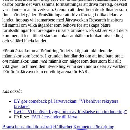
därför borde det vara samma förutsättningar att driva företag, oavsett
var i landet man är verksam. Genom att identifiera de skillnader som
finns när det gäller förutsättningar att driva företag i olika delar av
landet, hoppas vi i samarbete med Järvaveckan Research inspirera
till samtal om vilka åtgärder som behövs för att skapa bättre
förutsättningar för företagare i utsatta områden. På sikt ser vi att detta
kommer att leda till ett starkare lokalsamhälle och ökad utveckling
och välfärd i hela landet.
För att åstadkomma förändring är det viktigt att inkludera de
människor som berörs. I grunden handlar det om att inte bara prata
om
människor, utan
med
människor, något som dessutom blir allt
viktigare i och med den utveckling vi nu ser i andra delar av världen.
Därför är Järvaveckan en viktig arena för FAR.
Läs också:
EY gör comeback på Järvaveckan: ”Vi behöver rekrytera
bredare”
PwC: “Vi behöver bygga broar av förståelse och inkludering”
FAR.se:
FAR återvänder till Järva
Branschens attraktionskraft
Hållbarhet
Kompetensförsörjning