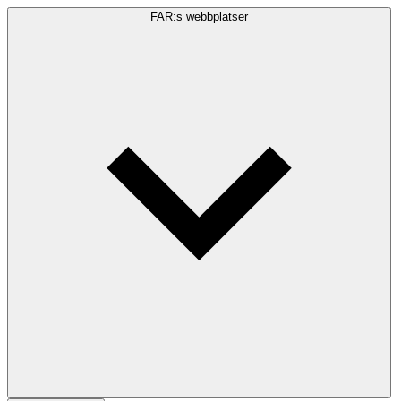
FAR:s webbplatser
Sökfråga
Sök