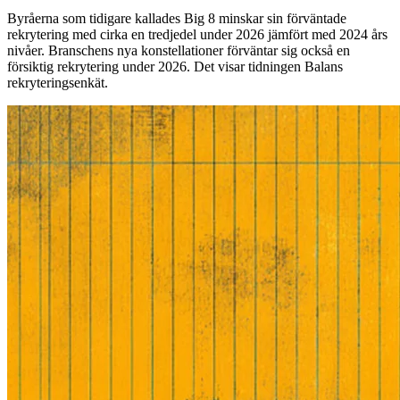
Byråerna som tidigare kallades Big 8 minskar sin förväntade
rekrytering med cirka en tredjedel under 2026 jämfört med 2024 års
nivåer. Branschens nya konstellationer förväntar sig också en
försiktig rekrytering under 2026. Det visar tidningen Balans
rekryteringsenkät.