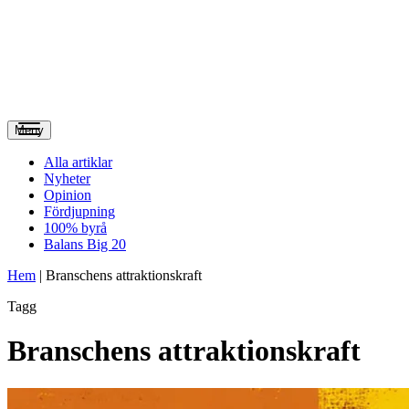
Meny
Alla artiklar
Nyheter
Opinion
Fördjupning
100% byrå
Balans Big 20
Hem
|
Branschens attraktionskraft
Tagg
Branschens attraktionskraft