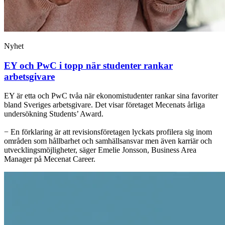
Nyhet
EY och PwC i topp när studenter rankar
arbetsgivare
EY är etta och PwC tvåa när ekonomistudenter rankar sina favoriter
bland Sveriges arbetsgivare. Det visar företaget Mecenats årliga
undersökning Students’ Award.
− En förklaring är att revisionsföretagen lyckats profilera sig inom
områden som hållbarhet och samhällsansvar men även karriär och
utvecklingsmöjligheter, säger Emelie Jonsson, Business Area
Manager på Mecenat Career.