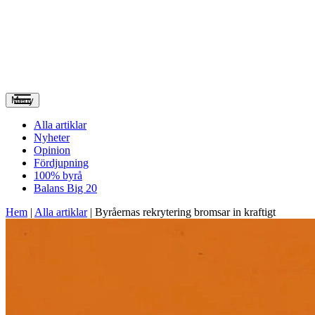
Meny
Alla artiklar
Nyheter
Opinion
Fördjupning
100% byrå
Balans Big 20
Hem
|
Alla artiklar
|
Byråernas rekrytering bromsar in kraftigt