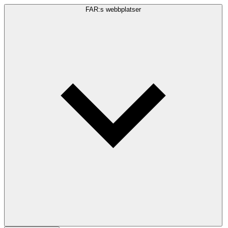
FAR:s webbplatser
Sökfråga
Sök