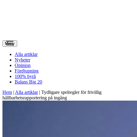
Meny
Alla artiklar
Nyheter
Opinion
Fördjupning
100% byrå
Balans Big 20
Hem
|
Alla artiklar
|
Tydligare spelregler för frivillig
hållbarhetsrapportering på ingång