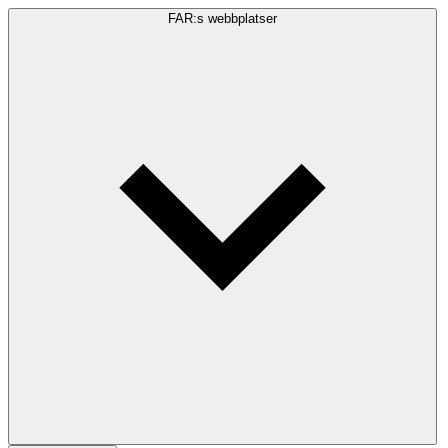
FAR:s webbplatser
Sökfråga
Sök