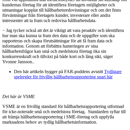
kundernas företag för att identifiera företagets möjligheter och
utmaningar kopplat till hållbarhetsredovisningar och om det finns
förväntningar från företagets kunder, investerare eller andra
intressenter att ta fram och redovisa hållbarhetsdata.
− Jag tycker också att det är viktigt att vara proaktiv och identifiera
hur man ska kunna ta fram den data och de uppgifter som ska
rapporteras och skapa förutsättningar för att få fram data och
information. Genom att förbättra hanteringen av sina
hållbarhetsfrågor kan små och medelstora företag öka sin
konkurrenskraft och tillväxt på både kort och lång sikt, säger
Yvonne Jansson..
Den här artikeln bygger på FAR-poddens avsnitt
Tydligare
spelregler för frivillig hållbarhetsrapportering snart här
Det här är VSME
VSME är en frivillig standard för hållbarhetsrapportering utformad
för icke-noterade små och medelstora företag. Standarden syftar till
att främja hållbarhetsrapportering i SME-företag och uppfylla
marknadens behov av tydlig hållbarhetsinformation.