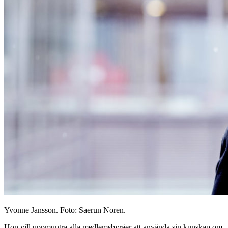
Yvonne Jansson. Foto: Saerun Noren.
Hon vill uppmuntra alla medlemsbyråer att använda sin kunskap om