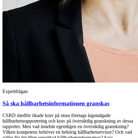
Expertfrågan
Så ska hållbarhetsinformationen granskas
CSRD medför ökade krav på stora företags lagstadgade
hållbarhetsrapportering och krav på översiktlig granskning av dessa
rapporter. Men vad innebär egentligen en översiktlig granskning?
Vilken kompetens behöver en behörig hållbarhetsrevisor? Och vad
gäller för frivilligt upprättad hållbarhetsinformation? Sara