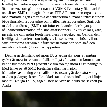
frivillig hållbarhetsrapportering för små och medelstora företag.
Standarden, som går under namnet VSME (Voluntary Standard for
non-listed SME) har tagits fram av EFRAG som är en organisation
med målsättningen att främja det europeiska allmänna intresset inom
både finansiell rapportering och hållbarhetsrapportering. Små och
medelstora företag (SME) står inför en ökande efterfrågan på
hållbarhetsinformation från sina affärspartners, inklusive långivare,
investerare och andra företagspartners i värdekedjan. Genom den
frivilliga standarden, som troligtvis lanseras senare i höst, vill man
sätta gränserna för vilken hållbarhetsinformation som små och
medelstora företag förväntas rapportera.
− Det här är den standard inom EU:s gröna giv som jag nästan
tycker är mest intressant att hålla koll på eftersom den kommer att
kunna tillämpas av 99 procent av alla företag inom EU:s näringsliv.
Med tanke på att SME-företagen sällan har någon
hållbarhetsavdelning eller hållbarhetsansvarig är det extra viktigt
med en pedagogisk och förenklad standard som ändå ligger i linje
med fullskaliga ESRS, säger Therese Svensk, hållbarhetsexpert på
Aspia.