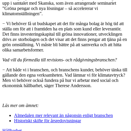
upp i samtalet med Skanska, som även arrangerade seminariet
”Gröna pengar och nya lösningar – så accelererar vi
klimatomställningen”.
− Vi behöver få ut budskapet att det för många bolag är hög tid att
ställa om för att i framtiden ha en plats som kund eller leverantör.
Det finns investeringskapital till gröna innovationer, utvecklingen
drivs av storbolagen och det visar att det finns pengar att tjäna på en
grön omställning. Vi måste bli bättre på att samverka och att hitta
olika samarbetsformer.
Vad vill du förmedla till revisions- och rådgivningsbranschen?
− Att både vi i branschen, och branschens kunder, behöver tänka till
gällande den egna verksamheten. Vad lämnar vi för klimatavtryck?
Men vi behöver också fundera på hur vi arbetar med social och
ekonomisk hållbarhet, säger Therese Andersson.
Läs mer om ämnet:
Almedalen mer relevant än någonsin enligt branschen
Historiskt skifte för årsredovisningar
Hållbarhet