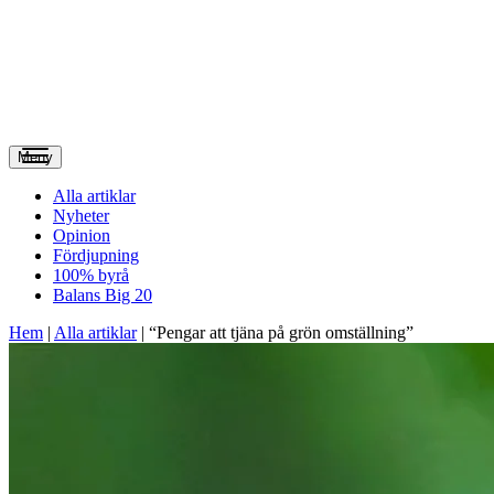
Meny
Alla artiklar
Nyheter
Opinion
Fördjupning
100% byrå
Balans Big 20
Hem
|
Alla artiklar
|
“Pengar att tjäna på grön omställning”