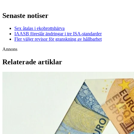
Senaste notiser
Sex åtalas i ekobrottshärva
IAASB föreslår ändringar i tre ISA-standarder
Fler väljer revisor för granskning av hållbarhet
Annons
Relaterade artiklar