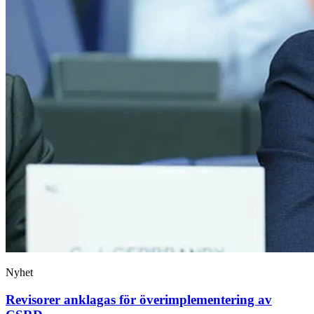
Nyhet
Revisorer anklagas för överimplementering av