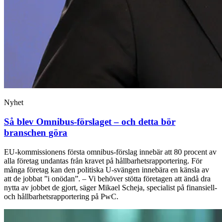
Nyhet
Så blev Omnibus-förslaget – och detta bör
branschen göra
EU-kommissionens första omnibus-förslag innebär att 80 procent av
alla företag undantas från kravet på hållbarhetsrapportering. För
många företag kan den politiska U-svängen innebära en känsla av
att de jobbat ”i onödan”. – Vi behöver stötta företagen att ändå dra
nytta av jobbet de gjort, säger Mikael Scheja, specialist på finansiell-
och hållbarhetsrapportering på PwC.