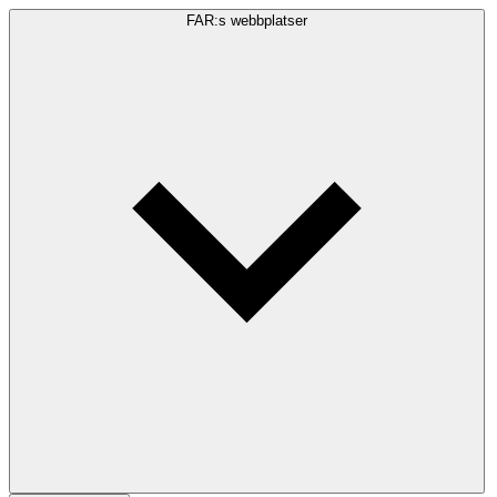
FAR:s webbplatser
Sökfråga
Sök