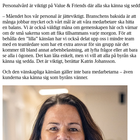
Personalvård är viktigt på Value & Friends där alla ska känna sig sedd
– Måendet hos vår personal är jätteviktigt. ­Branschens baksida är att
många jobbar mycket och vårt mål är att våra medarbetare ska hitta
en balans. Vi är också väldigt måna om gemenskapen här och värnar
om de små sakerna som att fika tillsammans varje morgon. För att
behålla den ”lilla” känslan har vi också delat upp oss i mindre team
med en teamledare som har ett extra ansvar för sin grupp när det
kommer till bland annat arbetsbelastning, att lyfta frågor eller att bara
se alla i ögonen. Det kan låta enkelt, men vi vill att alla på byrån ska
känna sig sedda. Det är viktigt, ­berättar Katrin Johansson.
Och den vänskapliga känslan gäller inte bara ­medarbetarna – även
kunderna ska känna sig som ­byråns vänner.