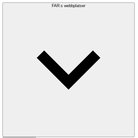
FAR:s webbplatser
Sökfråga
Sök