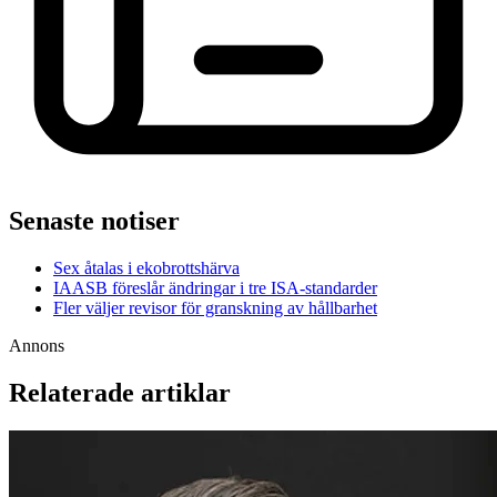
Senaste notiser
Sex åtalas i ekobrottshärva
IAASB föreslår ändringar i tre ISA-standarder
Fler väljer revisor för granskning av hållbarhet
Annons
Relaterade artiklar