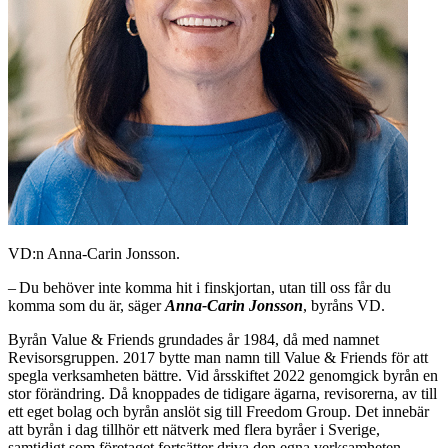
VD:n Anna-Carin Jonsson.
– Du behöver inte komma hit i finskjortan, utan till oss får du
komma som du är, säger
Anna-Carin ­Jonsson
, byråns VD.
Byrån Value & Friends grundades år 1984, då med namnet
Revisorsgruppen. 2017 bytte man namn till Value & Friends för att
spegla verksamheten bättre. Vid årsskiftet 2022 genomgick byrån en
stor förändring. Då knoppades de tidigare ägarna, revisorerna, av till
ett eget bolag och byrån anslöt sig till Freedom Group. Det innebär
att byrån i dag tillhör ett nätverk med ­flera byråer i Sverige,
samtidigt som företaget fortsätter driva den egna verksamheten