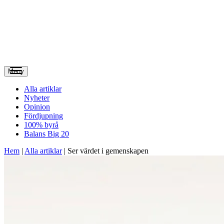
Meny
Alla artiklar
Nyheter
Opinion
Fördjupning
100% byrå
Balans Big 20
Hem
|
Alla artiklar
|
Ser värdet i gemenskapen