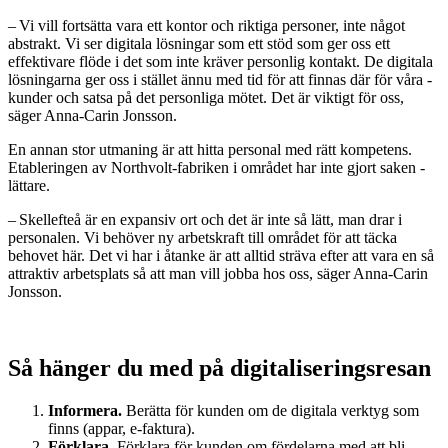
– Vi vill fortsätta vara ett kontor och riktiga personer, inte något
abstrakt. Vi ser digitala lösningar som ett stöd som ger oss ett
effektivare flöde i det som inte ­kräver personlig kontakt. De digitala
­lösningarna ger oss i stället ännu med tid för att finnas där för våra ­
kunder och satsa på det personliga mötet. Det är ­viktigt för oss,
säger Anna-Carin Jonsson.
En annan stor utmaning är att hitta personal med rätt kompetens.
Etableringen av Northvolt-fabriken i området har inte gjort saken ­
lättare.
– Skellefteå är en expansiv ort och det är inte så lätt, man drar i
personalen. Vi behöver ny arbetskraft till området för att täcka
behovet här. Det vi har i åtanke är att alltid sträva efter att vara en så
attraktiv arbetsplats så att man vill jobba hos oss, säger Anna-Carin
Jonsson.
Så hänger du med på ­digitaliseringsresan
Informera.
Berätta för kunden om de digitala verktyg som
finns (appar, e-faktura).
Förklara.
Förklara för kunden om fördelarna med att bli