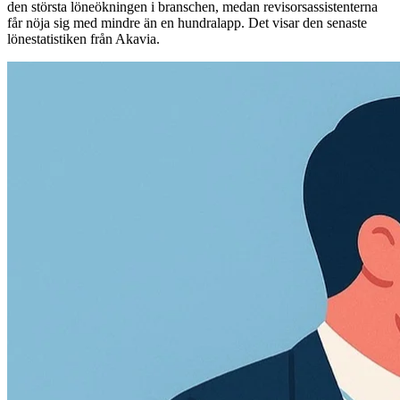
den största löneökningen i branschen, medan revisorsassistenterna
får nöja sig med mindre än en hundralapp. Det visar den senaste
lönestatistiken från Akavia.