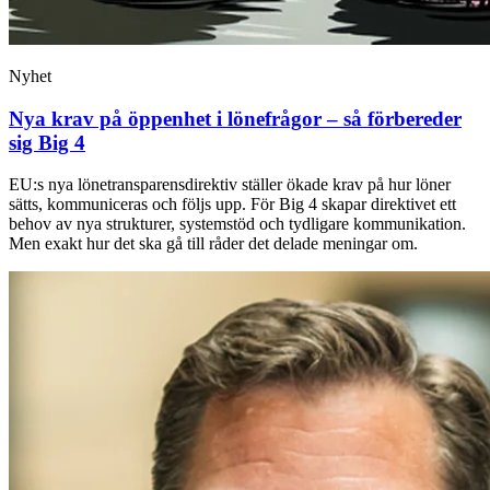
Nyhet
Nya krav på öppenhet i lönefrågor – så förbereder
sig Big 4
EU:s nya lönetransparensdirektiv ställer ökade krav på hur löner
sätts, kommuniceras och följs upp. För Big 4 skapar direktivet ett
behov av nya strukturer, systemstöd och tydligare kommunikation.
Men exakt hur det ska gå till råder det delade meningar om.