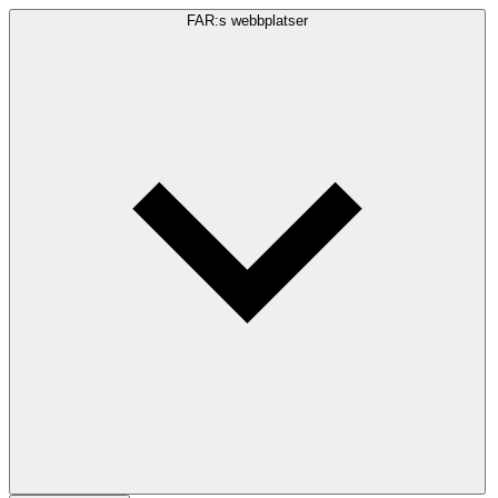
FAR:s webbplatser
Sökfråga
Sök