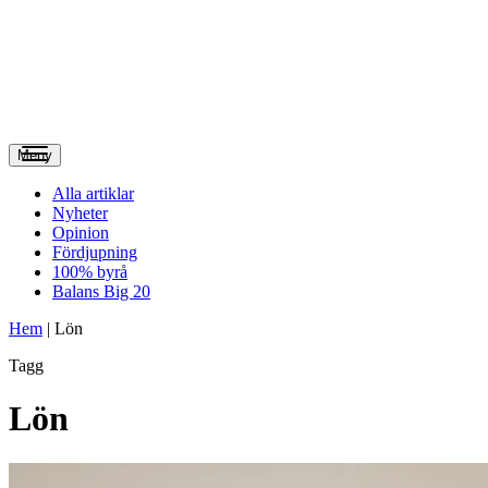
Meny
Alla artiklar
Nyheter
Opinion
Fördjupning
100% byrå
Balans Big 20
Hem
|
Lön
Tagg
Lön