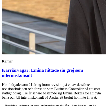
Karriär
Karriärvägar: Emina hittade sin grej som
interimskonsult
Hon började som 21-åring inom revision på ett av de större
revisionsbolagen och fortsatte som Business Controller på ett stort
statligt bolag. Tre år senare bestämde sig Emina Bektas för att byta
bana och bli interimskonsult på Aspia, ett beslut hon inte ångrat.
– Bredden, nätverket och erfarenheten du får i den här rollen är