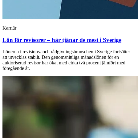
Karriär
Lön för revisorer – här tjänar de mest i Sverige
Lönerna i revisions- och rådgivningsbranschen i Sverige fortsätter
att utvecklas stabilt. Den genomsnittliga månadslönen för en
auktoriserad revisor har ökat med cirka två procent jämfört med
föregående år.