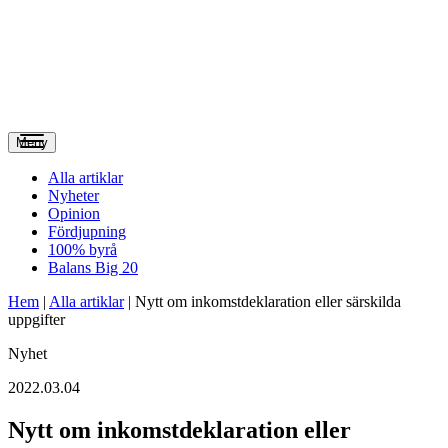
Meny
Alla artiklar
Nyheter
Opinion
Fördjupning
100% byrå
Balans Big 20
Hem
|
Alla artiklar
|
Nytt om inkomst­deklaration eller särskilda
uppgifter
Nyhet
2022.03.04
Nytt om inkomst­deklaration eller