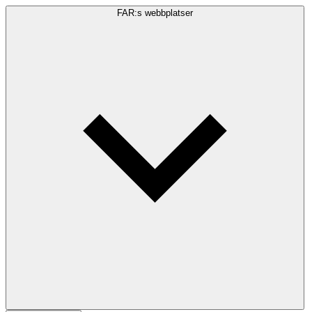
FAR:s webbplatser
Sökfråga
Sök