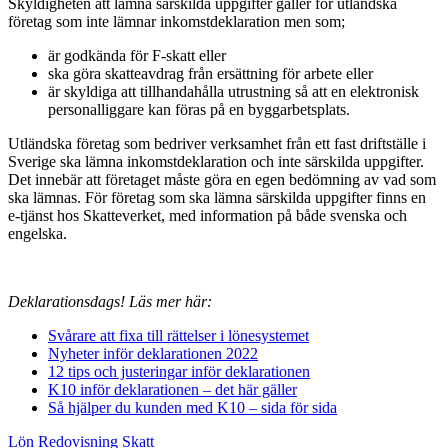
Skyldigheten att lämna särskilda uppgifter gäller för utländska
företag som inte lämnar inkomstdeklaration men som;
är godkända för F-skatt eller
ska göra skatteavdrag från ersättning för arbete eller
är skyldiga att tillhandahålla utrustning så att en elektronisk
personalliggare kan föras på en byggarbetsplats.
Utländska företag som bedriver verksamhet från ett fast driftställe i
Sverige ska lämna inkomstdeklaration och inte särskilda uppgifter.
Det innebär att företaget måste göra en egen bedömning av vad som
ska lämnas. För företag som ska lämna särskilda uppgifter finns en
e-tjänst hos Skatteverket, med information på både svenska och
engelska.
Deklarationsdags! Läs mer här:
Svårare att fixa till rättelser i lönesystemet
Nyheter inför deklarationen 2022
12 tips och justeringar inför deklarationen
K10 inför deklarationen – det här gäller
Så hjälper du kunden med K10 – sida för sida
Lön
Redovisning
Skatt