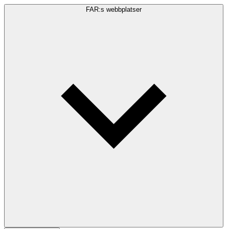
FAR:s webbplatser
Sökfråga
Sök