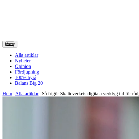
Meny
Alla artiklar
Nyheter
Opinion
Fördjupning
100% byrå
Balans Big 20
Hem
|
Alla artiklar
|
Så frigör Skatteverkets digitala verktyg tid för rå