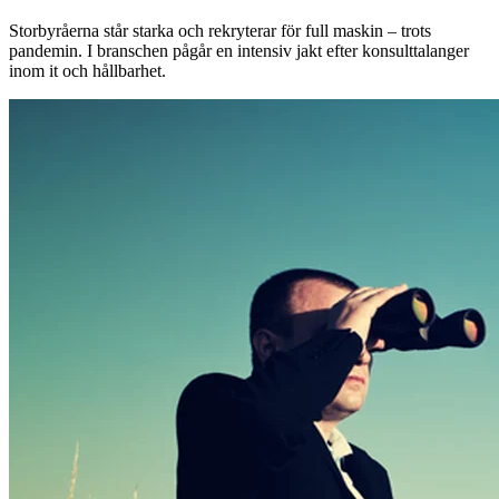
Storbyråerna står starka och rekryterar för full maskin – trots
pandemin. I branschen pågår en intensiv jakt efter konsulttalanger
inom it och hållbarhet.