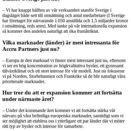
– Vi har knappt hälften av vår verksamhet utanför Sverige i
dagsläget både sett till omsättning och antal medarbetare (I Sverige
har företaget för närvarande 1 050 anställda och 1,5 miljarder kronor
i omsättning, reds anm). Med tanke på vår internationella expansion
så kommer den andelen naturligt att öka framåtriktat.
Vilka marknader (länder) är mest intressanta för
Accru Partners just nu?
– Europa är den marknad vi finner mest intressant just nu, eftersom
vi ser en hög koncentration av högkvalitativa byråer, ett gynnsamt
tillväxtklimat och ett stort intresse för vår modell. Just nu fokuserar
vi på Norden, Storbritannien och Frankrike så de blir naturligt våra
prioriterade marknader.
Hur tror du att er expansion kommer att fortsätta
under närmaste året?
– Under det kommande året kommer vi att fortsätta stärka vår
närvaro på våra befintliga europeiska marknader, samtidigt som vi
ser möjlighet att etablera oss i ytterligare ett par länder där vi möter
rätt typ av byråer och intresse för samarbete.