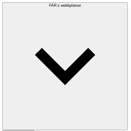
FAR:s webbplatser
Sökfråga
Sök