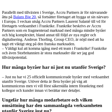
Parallellt med tillväxten i Sverige, Accru Partners är för närvarande
åtta på
Balans Big 20
, så fortsätter företaget att bygga ut sin närvaro
i Europa. I veckan utsåg Accru Partners Laurent Salanié till vd för
företagets verksamhet i Frankrike. Frankrike beskrivs av Accru
Partners som en fragmenterad marknad med många mindre byråer
och hög komplexitet, bland annat till följd av nya regler och
digitalisering. Andreas Thorling, Group CEO, är nöjd med att ha
tagit ett viktigt steg på den franska marknaden.
– Väldigt kul att komma igång med ett team i Frankrike! Frankrike
och även Storbritannien är stora marknader där ser jag god
tillväxtpotential.
Hur många byråer har ni just nu utanför Sverige?
– Just nu har vi 25 officiellt kommunicerade byråer med verksamhet
utanför Sverige. Utöver detta är flera byråer på väg att
kommuniceras men vi vill först säkerställa intern förankring med
kollegor och kunder innan vi berättar mer detaljer.
Ungefär hur många medarbetare och vilken
omsättning har den sammanlagda verksamheten
utanför Sverige just nu?