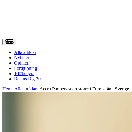
Meny
Alla artiklar
Nyheter
Opinion
Fördjupning
100% byrå
Balans Big 20
Hem
|
Alla artiklar
|
Accru Partners snart större i Europa än i Sverige