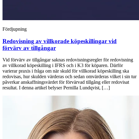
Fördjupning
Redovisning av villkorade köpeskillingar vid
förvärv av tillgångar
Vid förvärv av tillgångar saknas redovisningsregler för redovisning
av villkorad köpeskilling i IFRS och i K3 för köparen. Därför
varierar praxis i fråga om när skuld för villkorad köpeskilling ska
redovisas, hur skulden värderas och sedan omvärderas vilket i sin tur
påverkar anskaffnings­värdet för förvärvad tillgång eller redovisat
resultat. I denna artikel belyser Pernilla Lundqvist, […]