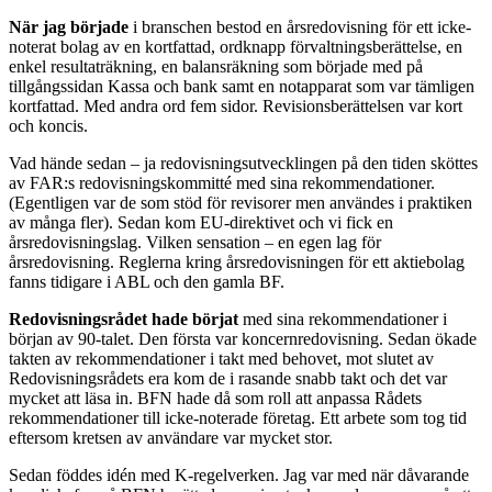
När jag började
i branschen bestod en årsredovisning för ett icke-
noterat bolag av en kortfattad, ordknapp förvaltningsberättelse, en
enkel resultaträkning, en balansräkning som började med på
tillgångssidan Kassa och bank samt en notapparat som var tämligen
kortfattad. Med andra ord fem sidor. Revisionsberät­telsen var kort
och koncis.
Vad hände sedan – ja redovisningsutvecklingen på den tiden sköttes
av FAR:s redovisningskommitté med sina rekommendationer.
(Egentligen var de som stöd för revisorer men användes i praktiken
av många fler). Sedan kom EU-direktivet och vi fick en
årsredovisningslag. Vilken sensation – en egen lag för
årsredovisning. Reglerna kring årsredovisningen för ett aktiebolag
fanns tidigare i ABL och den gamla BF.
Redovisningsrådet hade börjat
med sina re­kommendationer i
början av 90-talet. Den första var koncernredovisning. Sedan ökade
takten av rekommendationer i takt med behovet, mot slutet av
Redovisningsrådets era kom de i rasande snabb takt och det var
mycket att läsa in. BFN hade då som roll att anpassa Rådets
rekommendationer till icke-noterade företag. Ett arbete som tog tid
eftersom kretsen av användare var mycket stor.
Sedan föddes idén med K-regelverken. Jag var med när dåvarande