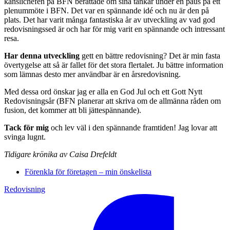
kanslichefen på BFN berättade om sina tankar under en paus på ett
plenummöte i BFN. Det var en spännande idé och nu är den på
plats. Det har varit många fantastiska år av utveckling av vad god
redovisningssed är och har för mig varit en spännan­de och intressant
resa.
Har denna utveckling
gett en bättre redovisning? Det är min fasta
övertygelse att så är fallet för det sto­ra flertalet. Ju bättre information
som lämnas desto mer användbar är en årsredovisning.
Med dessa ord önskar jag er alla en God Jul och ett Gott Nytt
Redovisningsår (BFN planerar att skriva om de allmänna råden om
fusion, det kommer att bli jättespännande).
Tack för mig
och lev väl i den spännande framtiden! Jag lovar att
svinga lugnt.
Tidigare krönika av Caisa Drefeldt
Förenkla för företagen – min önskelista
Redovisning