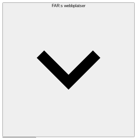
FAR:s webbplatser
Sökfråga
Sök