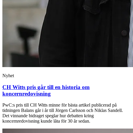
Nyhet
CH Witts pris går till en historia om
koncernredovisning
PwC:s pris till CH Witts minne för bästa artikel publicerad på
tidningen Balans går i år till Jörgen Carlsson och Niklas Sandell.
Det vinnande bidraget speglar hur debatten kring
koncernredovisning kunde låta för 30 år sedan.