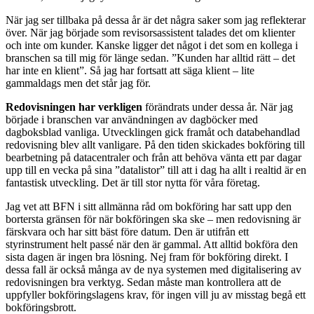
När jag ser tillbaka på dessa år är det några saker som jag reflekterar
över. När jag började som revisorsassistent talades det om klienter
och inte om kunder. Kanske ligger det något i det som en kollega i
bran­schen sa till mig för länge sedan. ”Kunden har alltid rätt – det
har inte en klient”. Så jag har fortsatt att säga klient – lite
gammaldags men det står jag för.
Redovisningen har verkligen
förändrats under dessa år. När jag
började i branschen var användning­en av dagböcker med
dagboksblad vanliga. Utveck­lingen gick framåt och databehandlad
redovisning blev allt vanligare. På den tiden skickades bokföring till
bearbetning på datacentraler och från att behöva vänta ett par dagar
upp till en vecka på sina ”datalis­tor” till att i dag ha allt i realtid är en
fantastisk utveck­ling. Det är till stor nytta för våra företag.
Jag vet att BFN i sitt allmänna råd om bokföring har satt upp den
bortersta gränsen för när bokföringen ska ske – men redovisning är
färskvara och har sitt bäst före datum. Den är utifrån ett
styrinstrument helt passé när den är gammal. Att alltid bokföra den
sista dagen är ingen bra lösning. Nej fram för bokföring direkt. I
dessa fall är också många av de nya systemen med digitalisering av
redovisningen bra verktyg. Sedan måste man kontrollera att de
uppfyller bokföringslagens krav, för ingen vill ju av misstag begå ett
bokföringsbrott.