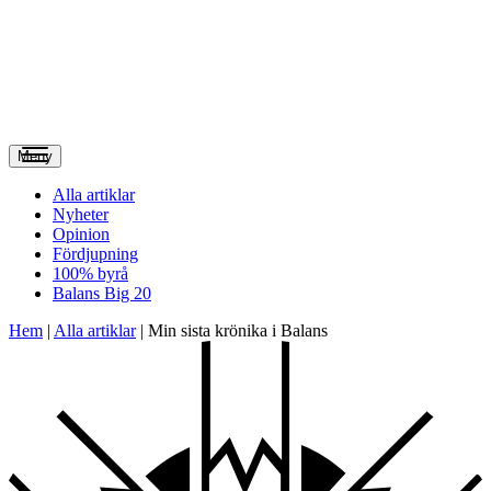
Meny
Alla artiklar
Nyheter
Opinion
Fördjupning
100% byrå
Balans Big 20
Hem
|
Alla artiklar
|
Min sista krönika i Balans