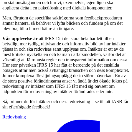
presta­tionsåtaganden och hur vi, exempelvis, ­egent­ligen ska
applicera detta i en paketlösning med digitala komponenter.
Men, förutom de specifika sakfrågorna som feedbackproceduren
ämnar hantera, så behöver vi lyfta blicken och fundera på om det
blev bra, till o h med bättre än tidigare.
Vår upplevelse är
att IFRS 15 i det stora hela har lett till en
betydligt mer tydlig, rättvisande och informativ bild av hur intäkter
tjänas in och ska redovisas samt upplysas om. Intäkter är ett av de
mest kritiska nyckeltalen och kärnan i affärsmodellen, varför det är
väsentligt att få robusta regler och transparent information om dessa.
Hur stor påverkan IFRS 15 har fått är beroende på det enskilda
bolagets affär men också avhängigt branschen och dess komplexitet.
Ju mer komplexa försäljningsupplägg desto större påverkan. En av
de stora positiva förändringarna anser vi ändå är det ökade fokus på
redovisning av intäkter som IFRS 15 fått med sig oavsett om
tidpunkten för redovisning av intäkter förändrades eller inte.
Så, brinner du för intäkter och dess redovisning – se till att IASB får
sin efterfrågade feedback!
Redovisning