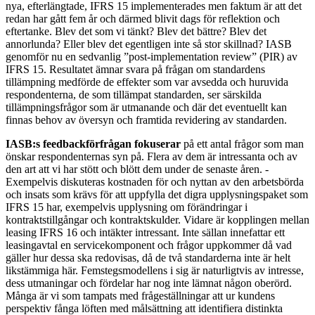
nya, efterlängtade, IFRS 15 implementerades men faktum är att det
redan har gått fem år och därmed blivit dags för reflektion och
eftertanke. Blev det som vi tänkt? Blev det bättre? Blev det
annorlunda? Eller blev det egentligen inte så stor skillnad? IASB
genomför nu en sedvanlig ”post-implementation review” (PIR) av
IFRS 15. Resultatet ämnar svara på frågan om standardens
tillämpning medförde de ­effekter som var avsedda och huruvida
respondenterna, de som tillämpat standarden, ser särskilda
tillämpningsfrågor som är utmanande och där det eventuellt kan
finnas behov av översyn och framtida revidering av standarden.
IASB:s feedbackförfrågan fokuserar
på ett antal frågor som man
önskar respondenternas syn på. Flera av dem är intressanta och av
den art att vi har stött och blött dem under de senaste åren. ­
Exempelvis diskuteras kostnaden för och nyttan av den arbetsbörda
och insats som krävs för att uppfylla det digra upplysningspaket som
IFRS 15 har, exempelvis upplysning om förändringar i
kontraktstillgångar och kontraktskulder. Vidare är kopplingen mellan
leasing IFRS 16 och intäkter intressant. Inte sällan innefattar ett
leasingavtal en servicekomponent och frågor uppkommer då vad
gäller hur dessa ska redovisas, då de två standarderna inte är helt
likstämmiga här. Femstegsmodellens i sig är naturligtvis av intresse,
dess utmaningar och fördelar har nog inte lämnat någon oberörd.
Många är vi som tampats med ­frågeställningar att ur kundens
perspektiv fånga ­löften med målsättning att identifiera distinkta