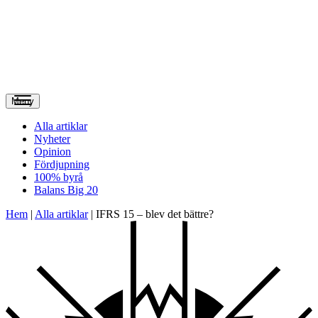
Meny
Alla artiklar
Nyheter
Opinion
Fördjupning
100% byrå
Balans Big 20
Hem
|
Alla artiklar
|
IFRS 15 – blev det bättre?