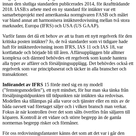
innan den slutliga standarden publicerades 2014, för ikraft­trädande
2018. IASB:s arbete med en ny standard för intäkter var ett
samarbetsprojekt med amerikanska normgivaren FASB och målet
var bland annat att harmonisera intäktsredovisning mellan två stora
marknader, Europa (IFRS) och USA (US GAAP).
Varför fanns det då ett behov av att ta fram ett nytt regelverk för den
kritiska posten intäkter? Jo, de två standarder som vi tidigare hade
haft för intäktsredovisning inom IFRS, IAS 11 och IAS 18, var
kortfattade och började bli till åren. Affärsuppläggen blir alltmer
komplexa och därmed behövdes ett regelverk som kunde hantera
alla typer av affärer och försäljningsupplägg. Det behövdes också ett
regelverk som var principbaserat och täcker in alla branscher och
transaktioner.
Införandet av IFRS
15 förde med sig en ny modell
(”femstegsmodellen”), ett nytt mindset, för hur man ska tänka från
försäljningstidpunkten till tidpunkten när intäkten ska redovisas.
Modellen ska tillämpas på alla varor och tjänster eller en mix av de
båda oavsett vad företaget säljer och i vilken bransch man verkar.
Fokus är när kontrollen över det som sålts överförs från säljaren till
köparen. Kontroll är ett vidare och större begrepp än de gamla
normernas begrepp risker och förmåner.
För oss redovisningsfantaster känns det som att det var i går den