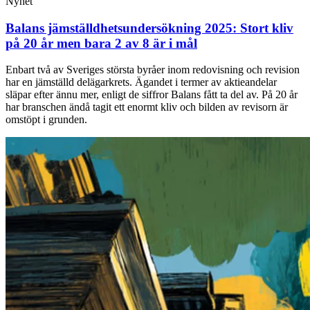
Nyhet
Balans jämställdhetsundersökning 2025: Stort kliv
på 20 år men bara 2 av 8 är i mål
Enbart två av Sveriges största byråer inom redovisning och revision
har en jämställd delägarkrets. Ägandet i termer av aktieandelar
släpar efter ännu mer, enligt de siffror Balans fått ta del av. På 20 år
har branschen ändå tagit ett enormt kliv och bilden av revisorn är
omstöpt i grunden.