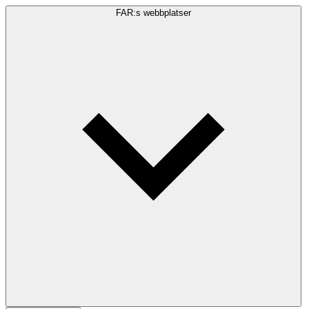
FAR:s webbplatser
Sökfråga
Sök