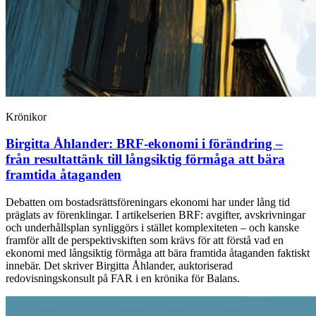
Krönikor
Birgitta Åhlander:
BRF-ekonomi i förändring –
från resultattänk till långsiktig förmåga att bära
framtida åtaganden
Debatten om bostadsrättsföreningars ekonomi har under lång tid
präglats av förenklingar. I artikelserien BRF: avgifter, avskrivningar
och underhållsplan synliggörs i stället komplexiteten – och kanske
framför allt de perspektivskiften som krävs för att förstå vad en
ekonomi med långsiktig förmåga att bära framtida åtaganden faktiskt
innebär. Det skriver Birgitta Åhlander, auktoriserad
redovisningskonsult på FAR i en krönika för Balans.