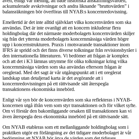
även, enligt vår mening, att både historiska anskaffningsvärden,
ackumulerade avskrivningar och andra liknande ”bruttovärden” i
balansräkningen bör överföras till NYAB:s koncernredovisning.
Emellertid är det inte alltid självklart vilka koncernvärden som ska
användas. Det är inte ovanligt att en koncern inkluderar flera
holdingbolag där det närmaste moderbolagets koncernvärden skiljer
sig från det yttersta moderbolagets koncernmässiga värden högre
upp i koncernstrukturen. Praxis i motsvarande transaktioner inom
IFRS är spridd och det finns diverse tolkningar från revisionsbyråer i
den internationella litteraturen. Vi bedömer att frågan är komplex
och att det i K3 lämnas utrymme för olika tolkningar kring vilka
koncernmässiga värden som ska användas eftersom frågan är
oreglerad. Med det sagt är vår utgångspunkt att i ett oreglerat
landskap utan detaljerad karta är det avgörande att i
koncernredovisningen på ett rättvisande sätt återspegla
transaktionens ekonomiska innebörd.
Enligt vår syn bör de koncernvärden som ska reflekteras i NYAB-
koncernen utgå ifrån vem som styr transaktionen och för vilket syfte.
Om vi förstår den bakomliggande orsaken till transaktionen kan vi
även återspegla dess ekonomiska innebörd på ett rättvisande sätt.
Om NYAB etableras som ett mellanliggande holdingbolag som i
praktiken utgör en förlängning av det tidigare moderbolaget är vår
bedömning att NYAB bör ärva de värden som det tidigare