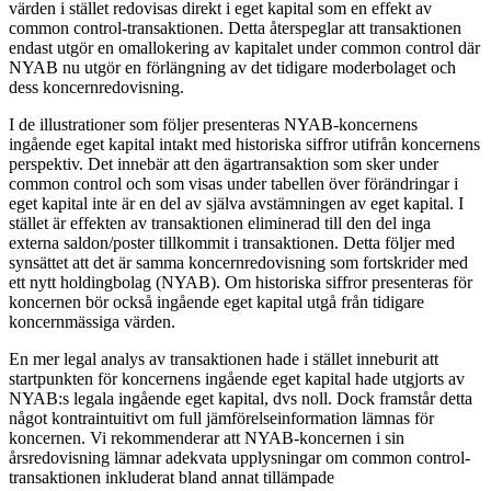
värden i stället redovisas direkt i eget kapital som en effekt av
common control-transaktionen. Detta återspeglar att transaktionen
endast utgör en omallokering av kapitalet under common control där
NYAB nu utgör en förlängning av det tidigare moderbolaget och
dess koncernredovisning.
I de illustrationer som följer presenteras NYAB-koncernens
ingående eget kapital intakt med historiska siffror utifrån koncernens
perspektiv. Det innebär att den ägartransaktion som sker under
common control och som visas under tabellen över förändringar i
eget kapital inte är en del av själva avstämningen av eget kapital. I
stället är effekten av transaktionen eliminerad till den del inga
externa saldon/poster tillkommit i transaktionen. Detta följer med
synsättet att det är samma koncernredovisning som fortskrider med
ett nytt holdingbolag (NYAB). Om historiska siffror presenteras för
koncernen bör också ingående eget kapital utgå från tidigare
koncernmässiga värden.
En mer legal analys av transaktionen hade i stället inneburit att
startpunkten för koncernens ingående eget kapital hade utgjorts av
NYAB:s legala ingående eget kapital, dvs noll. Dock framstår detta
något kontraintuitivt om full jämförelseinformation lämnas för
koncernen. Vi rekommenderar att NYAB-koncernen i sin
årsredovisning lämnar adekvata upplysningar om common control-
transaktionen inkluderat bland annat tillämpade