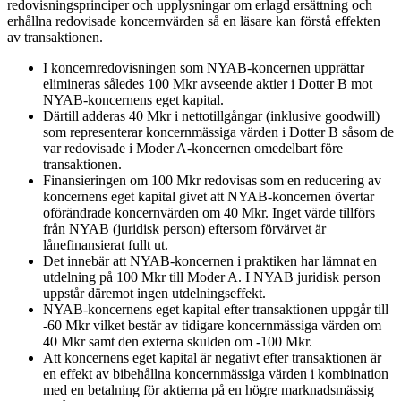
redovisningsprinciper och upplysningar om erlagd ersättning och
erhållna redovisade koncernvärden så en läsare kan förstå effekten
av transaktionen.
I koncernredovisningen som NYAB-koncernen upprättar
elimineras således 100 Mkr avseende aktier i Dotter B mot
NYAB-koncernens eget kapital.
Därtill adderas 40 Mkr i nettotillgångar (inklusive goodwill)
som representerar koncernmässiga värden i Dotter B såsom de
var redovisade i Moder A-koncernen omedelbart före
transaktionen.
Finansieringen om 100 Mkr redovisas som en reducering av
koncernens eget kapital givet att NYAB-koncernen övertar
oförändrade koncernvärden om 40 Mkr. Inget värde tillförs
från NYAB (juridisk person) eftersom förvärvet är
lånefinansierat fullt ut.
Det innebär att NYAB-koncernen i praktiken har lämnat en
utdelning på 100 Mkr till Moder A. I NYAB juridisk person
uppstår däremot ingen utdelningseffekt.
NYAB-koncernens eget kapital efter transaktionen uppgår till
-60 Mkr vilket består av tidigare koncernmässiga värden om
40 Mkr samt den externa skulden om -100 Mkr.
Att koncernens eget kapital är negativt efter transaktionen är
en effekt av bibehållna koncernmässiga värden i kombination
med en betalning för aktierna på en högre marknadsmässig