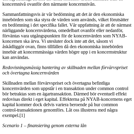
koncernnivå ovanför den närmaste koncernnivån.
Sammanfattningsvis är vår bedömning att det är den ekonomiska
innebörden som ska styra de värden som används, vilket förutsätter
en bedömning i det specifika fallet. Vår uppfattning är att de närmast
närliggande koncernvärdena, omedelbart ovanför eller nedanför,
förväntas vara utgångspunkten för de koncernvärden som NYAB-
koncernen ska ärva. Vi utesluter dock inte att det, såsom vi
åskådliggör ovan, finns tillfällen då den ekonomiska innebörden
innebär att koncernmässiga värden högre upp i en koncernstruktur
kan användas.
Redovisningsmässig hantering av skillnaden mellan förvärvspriset
och övertagna koncernvärden
Skillnaden mellan förvärvspriset och övertagna befintliga
koncernvärden som uppstår i en transaktion under common control
bör betraktas som en ägartransaktion. Därmed bör eventuell effekt
redovisas direkt i eget kapital. Effekterna på NYAB-koncernens eget
kapital kommer dock delvis variera beroende på hur common
control-transaktionen genomförs. Låt oss illustrera med några
exempel
.[1]
Scenario 1 – finansiering genom externa lån