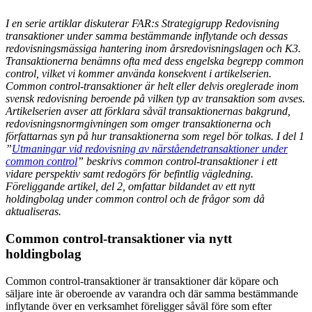
I en serie artiklar diskuterar FAR:s Strategigrupp Redovisning
transaktioner under samma bestämmande inflytande och dessas
redovisningsmässiga hantering inom årsredovisningslagen och K3.
Transaktionerna benämns ofta med dess engelska begrepp common
control, vilket vi kommer använda konsekvent i artikelserien.
Common control-transaktioner är helt eller delvis oreglerade inom
svensk redovisning beroende på vilken typ av transaktion som avses.
Artikelserien avser att förklara såväl transaktionernas bakgrund,
redovisningsnormgivningen som omger transaktionerna och
författarnas syn på hur transaktionerna som regel bör tolkas. I del 1
”
Utmaningar vid redovisning av närståendetransaktioner under
common control
” beskrivs common control-transaktioner i ett
vidare perspektiv samt redogörs för befintlig vägledning.
Föreliggande artikel, del 2, omfattar bildandet av ett nytt
holdingbolag under common control och de frågor som då
aktualiseras.
Common control-transaktioner via nytt
holdingbolag
Common control-transaktioner är transaktioner där köpare och
säljare inte är oberoende av varandra och där samma bestämmande
inflytande över en verksamhet föreligger såväl före som efter