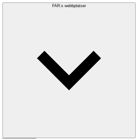
FAR:s webbplatser
Sökfråga
Sök