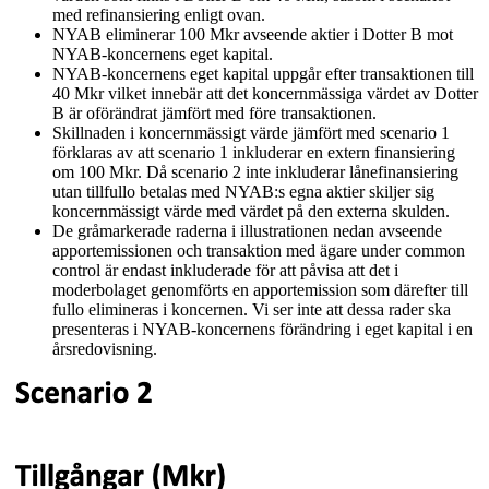
med refinansiering enligt ovan.
NYAB eliminerar 100 Mkr avseende aktier i Dotter B mot
NYAB-koncernens eget kapital.
NYAB-koncernens eget kapital uppgår efter transaktionen till
40 Mkr vilket innebär att det koncernmässiga värdet av Dotter
B är oförändrat jämfört med före transaktionen.
Skillnaden i koncernmässigt värde jämfört med scenario 1
förklaras av att scenario 1 inkluderar en extern finansiering
om 100 Mkr. Då scenario 2 inte inkluderar lånefinansiering
utan tillfullo betalas med NYAB:s egna aktier skiljer sig
koncernmässigt värde med värdet på den externa skulden.
De gråmarkerade raderna i illustrationen nedan avseende
apportemissionen och transaktion med ägare under common
control är endast inkluderade för att påvisa att det i
moderbolaget genomförts en apportemission som därefter till
fullo elimineras i koncernen. Vi ser inte att dessa rader ska
presenteras i NYAB-koncernens förändring i eget kapital i en
årsredovisning.