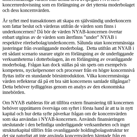
koncernredovisning som en förlängning av det yttersta moderbolaget
och dess koncernvärden.
Är syftet med transaktionen att skapa en självständig underkoncern
som fattar beslut och värderas utifrån de värden som finns i
underkoncernen? Då bör de värden NYAB-koncernen övertar
enbart utgöras av de värden som återfinns ”under” NYAB i
respektive rörelsebolag/underkoncern. Sålunda utan koncernmässiga
justeringar från ovanliggande moderbolag. Detta utifrån att NYAB i
ett sådant scenario snarare utgör en förlängning av de underliggande
verksamheterna i dotterbolagen, än en förlängning av ovanliggande
moderbolag. Frågan kan dock ställas på sin spets om exempelvis
kompetens, nyckelpersoner och processer från en högre koncernnivå
flyttas inför en stundande börsintroduktion. Vilka koncernmässiga
värden reflekterar då på ett bra sätt koncernens samlade tillgångar?
Detta behöver tydliggöras genom en analys av den ekonomiska
innebörden.
Om NYAB etableras för att tillföra extern finansiering till koncernen
behöver upprättaren överväga om syftet i första hand är att ta in nytt
kapital och hur detta syfte påverkar frågan om de koncernvärden
som ska användas i NYAB-koncernen. Används finansieringen
uteslutande i den befintliga underliggande verksamheten och inget
strukturkapital tillförs från ovanliggande holdingbolagsstruktur ter
det sig naturligt att inte använda koncernvärden hämtade från en