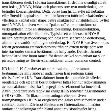
transaktionen skett. I sådana transaktioner är det inte ovanligt att ett
nytt bolag (NYAB) bildas och placeras som nytt moderbolag i en
befintlig koncernstruktur. Detta bolag kan ha till syfte att förbättra
eller förenkla kapitalstrukturen i en koncern inför införskaffandet av
ytterligare kapital eller skapa bättre struktur för vinstutdelning. Syftet
med NYAB kan även vara att ”paketera” eller omstrukturera
verksamheten inför en stundande försäljning, börsintroduktion,
omorganisation eller liknande. Typiskt sett etableras ett NYAB
mellan befintligt moderbolag och dess rörelsedrivande dotterbolag,
alternativt ovanför befintligt moderbolag. Ett NYAB kan även bildas
för att genomföra ett rörelseförvärv från en extern tredje part som
inte står under samma bestämmande inflytande. Det sistnämnda
behandlar vi inte inom ramen för denna artikel som enbart tar sikte
på redovisning av förvärvstransaktioner under common control.
K3 kapitel 19 föreskriver att en transaktion under samma
bestämmande inflytande är undantagen från reglerna kring
rörelseförvärv i K3. Transaktioner inom detta område är således
oreglerade och ett antal beslut behöver fattas för hur redovisningen
av transaktionen bäst ska återspegla dess ekonomiska innebörd.
Även upprättare som redovisar enligt IFRS redovisningsstandarder
(IFRS) ställs inför liknande utmaningar eftersom även
normgivningen i IFRS är oreglerad vad gäller rörelseförvärv under
common control. Däremot förekommer i internationell litteratur
omfattande tolkningar från bland annat revisionsbyråer kring