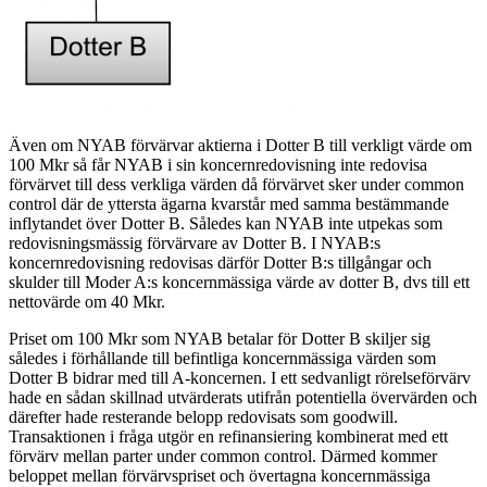
Även om NYAB förvärvar aktierna i Dotter B till verkligt värde om
100 Mkr så får NYAB i sin koncernredovisning inte redovisa
förvärvet till dess verkliga värden då förvärvet sker under common
control där de yttersta ägarna kvarstår med samma bestämmande
inflytandet över Dotter B. Således kan NYAB inte utpekas som
redovisningsmässig förvärvare av Dotter B. I NYAB:s
koncernredovisning redovisas därför Dotter B:s tillgångar och
skulder till Moder A:s koncernmässiga värde av dotter B, dvs till ett
nettovärde om 40 Mkr.
Priset om 100 Mkr som NYAB betalar för Dotter B skiljer sig
således i förhållande till befintliga koncernmässiga värden som
Dotter B bidrar med till A-koncernen. I ett sedvanligt rörelseförvärv
hade en sådan skillnad utvärderats utifrån potentiella övervärden och
därefter hade resterande belopp redovisats som goodwill.
Transaktionen i fråga utgör en refinansiering kombinerat med ett
förvärv mellan parter under common control. Därmed kommer
beloppet mellan förvärvspriset och övertagna koncernmässiga