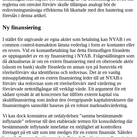
reglerna om omvänt förvärv skulle tillämpas analogt bör de
redovisningsmässiga effekterna bli likartade med den hantering som
föreslås i denna artikel.
Ny finansiering
I stället för utgivande av egna aktier som betalning kan NYAB i en
common control-transaktion lämna vederlag i form av kontanter eller
en revers. Vid en kontantbetalning har detta förmodligen föranletts
av upptagandet av en ny finansiering i NYAB. Frågeställningen som
då aktualiseras är om en extern finansiering med en oberoende aktör
(såsom en bank) skulle föranleda en annan syn på huruvida ett
rörelseförvärv ska identifieras och redovisas. Det är en vanlig
missuppfattning att en extern finansiering leder till att NYAB:s
förvärv ska redovisas som ett rörelseförvärv med värdering av
förvärvade nettotillgångar till verkligt värde. Ett argument för ett
sådant synsätt är att koncernen har tillförts externt kapital via
skuldfinansiering som ändrat den övergripande kapitalstrukturen där
finansieringen sannolikt baseras på en robust marknadsvärdering.
Vi kan dock konstatera att ordalydelsen ”samma bestämmande
inflytande” refererar till den etablerade termen för konsolidering där
bestämmande inflytande innefattar en möjlighet att kontrollera
företaget på ett sätt som inte medges för en extern finansiär. Således