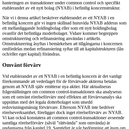
hanteringen av transaktioner under common control och specifikt
etablerandet av ett nytt bolag (NYAB) i befintlig koncernstruktur.
När vi i denna artikel beskriver etablerandet av ett NYAB i en
befintlig koncern gör vi ingen skillnad huruvida NYAB adderas som
ett mellanliggande holdingbolag eller som ett nytt holdingbolag
ovanför det befintliga moderbolaget. Vidare kommer begreppen
omstrukturering och refinansiering användas i artikeln.
Omstrukturering åsyftas i bemärkelsen att tillgångarna i koncernen
omfördelas medan refinansiering syftar till att kapitalstrukturen (lån
och/eller eget kapital) förändras.
Omvänt förvärv
Vid etablerandet av ett NYAB i en befintlig koncern är det vanligt
förekommande att vederlaget för de förvärvade aktierna betalas
genom att NYAB själv emitterar nya aktier. Här aktualiseras
frågeställningen om common control-transaktionen ska analyseras
som ett omvänt rörelseförvärv med effekten att förvärvsanalys ska
upprättas med det legala dotterbolaget som utsedd
redovisningsmässig förvärvare. Eftersom NYAB inte bedriver
rörelseverksamhet, föreligger dock inget rörelseförvärv av NYAB.
Vi kan också konstatera att common control-transaktioner avseende
samtliga rörelseförvärv (såväl ”rättvända” som omvända) är
undantagna från kapitel 19. Samtidigt är vår bedömning att även om