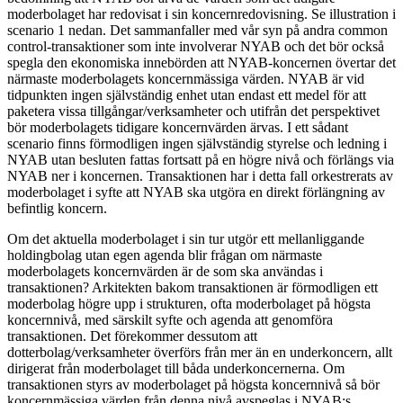
moderbolaget har redovisat i sin koncernredovisning. Se illustration i
scenario 1 nedan. Det sammanfaller med vår syn på andra common
control-transaktioner som inte involverar NYAB och det bör också
spegla den ekonomiska innebörden att NYAB-koncernen övertar det
närmaste moderbolagets koncernmässiga värden. NYAB är vid
tidpunkten ingen självständig enhet utan endast ett medel för att
paketera vissa tillgångar/verksamheter och utifrån det perspektivet
bör moderbolagets tidigare koncernvärden ärvas. I ett sådant
scenario finns förmodligen ingen självständig styrelse och ledning i
NYAB utan besluten fattas fortsatt på en högre nivå och förlängs via
NYAB ner i koncernen. Transaktionen har i detta fall orkestrerats av
moderbolaget i syfte att NYAB ska utgöra en direkt förlängning av
befintlig koncern.
Om det aktuella moderbolaget i sin tur utgör ett mellanliggande
holdingbolag utan egen agenda blir frågan om närmaste
moderbolagets koncernvärden är de som ska användas i
transaktionen? Arkitekten bakom transaktionen är förmodligen ett
moderbolag högre upp i strukturen, ofta moderbolaget på högsta
koncernnivå, med särskilt syfte och agenda att genomföra
transaktionen. Det förekommer dessutom att
dotterbolag/verksamheter överförs från mer än en underkoncern, allt
dirigerat från moderbolaget till båda underkoncernerna. Om
transaktionen styrs av moderbolaget på högsta koncernnivå så bör
koncernmässiga värden från denna nivå avspeglas i NYAB:s