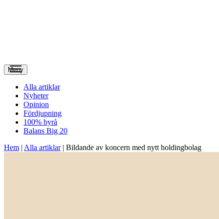
Meny
Alla artiklar
Nyheter
Opinion
Fördjupning
100% byrå
Balans Big 20
Hem
|
Alla artiklar
|
Bildande av koncern med nytt holdingbolag