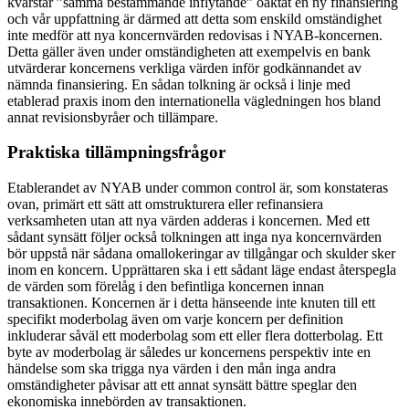
kvarstår ”samma bestämmande inflytande” oaktat en ny finansiering
och vår uppfattning är därmed att detta som enskild omständighet
inte medför att nya koncernvärden redovisas i NYAB-koncernen.
Detta gäller även under omständigheten att exempelvis en bank
utvärderar koncernens verkliga värden inför godkännandet av
nämnda finansiering. En sådan tolkning är också i linje med
etablerad praxis inom den internationella vägledningen hos bland
annat revisionsbyråer och tillämpare.
Praktiska tillämpningsfrågor
Etablerandet av NYAB under common control är, som konstateras
ovan, primärt ett sätt att omstrukturera eller refinansiera
verksamheten utan att nya värden adderas i koncernen. Med ett
sådant synsätt följer också tolkningen att inga nya koncernvärden
bör uppstå när sådana omallokeringar av tillgångar och skulder sker
inom en koncern. Upprättaren ska i ett sådant läge endast återspegla
de värden som förelåg i den befintliga koncernen innan
transaktionen. Koncernen är i detta hänseende inte knuten till ett
specifikt moderbolag även om varje koncern per definition
inkluderar såväl ett moderbolag som ett eller flera dotterbolag. Ett
byte av moderbolag är således ur koncernens perspektiv inte en
händelse som ska trigga nya värden i den mån inga andra
omständigheter påvisar att ett annat synsätt bättre speglar den
ekonomiska innebörden av transaktionen.