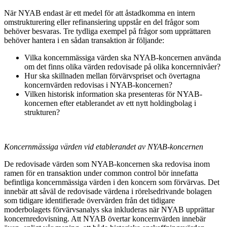
När NYAB endast är ett medel för att åstadkomma en intern
omstrukturering eller refinansiering uppstår en del frågor som
behöver besvaras. Tre tydliga exempel på frågor som upprättaren
behöver hantera i en sådan transaktion är följande:
Vilka koncernmässiga värden ska NYAB-koncernen använda
om det finns olika värden redovisade på olika koncernnivåer?
Hur ska skillnaden mellan förvärvspriset och övertagna
koncernvärden redovisas i NYAB-koncernen?
Vilken historisk information ska presenteras för NYAB-
koncernen efter etablerandet av ett nytt holdingbolag i
strukturen?
Koncernmässiga värden vid etablerandet av NYAB-koncernen
De redovisade värden som NYAB-koncernen ska redovisa inom
ramen för en transaktion under common control bör innefatta
befintliga koncernmässiga värden i den koncern som förvärvas. Det
innebär att såväl de redovisade värdena i rörelsedrivande bolagen
som tidigare identifierade övervärden från det tidigare
moderbolagets förvärvsanalys ska inkluderas när NYAB upprättar
koncernredovisning. Att NYAB övertar koncernvärden innebär