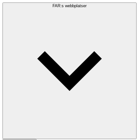
FAR:s webbplatser
Sökfråga
Sök