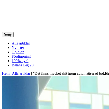
Meny
Alla artiklar
Nyheter
Opinion
Fördjupning
100% byrå
Balans Big 20
Hem
|
Alla artiklar
|
”Det finns mycket skit inom automatiserad bokfö