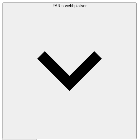
FAR:s webbplatser
Sökfråga
Sök