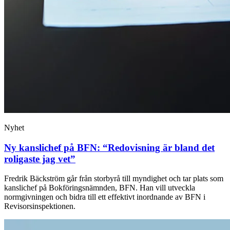
Nyhet
Ny kanslichef på BFN: “Redovisning är bland det
roligaste jag vet”
Fredrik Bäckström går från storbyrå till myndighet och tar plats som
kanslichef på Bokföringsnämnden, BFN. Han vill utveckla
normgivningen och bidra till ett effektivt inordnande av BFN i
Revisorsinspektionen.