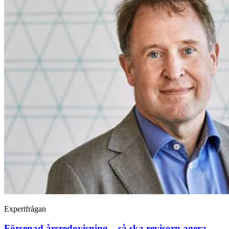
Expertfrågan
Försenad årsredovisning – så ska revisorn agera