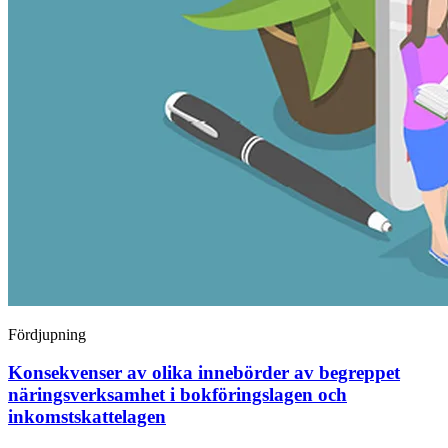
Fördjupning
Konsekvenser av olika innebörder av begreppet
näringsverksamhet i bokföringslagen och
inkomstskattelagen