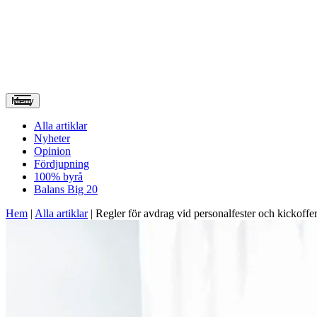
Meny
Alla artiklar
Nyheter
Opinion
Fördjupning
100% byrå
Balans Big 20
Hem
|
Alla artiklar
|
Regler för avdrag vid personalfester och kickoffe