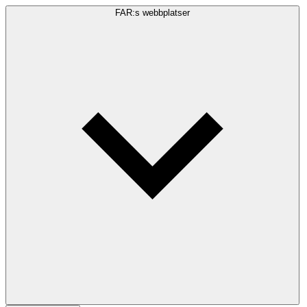
FAR:s webbplatser
Sökfråga
Sök