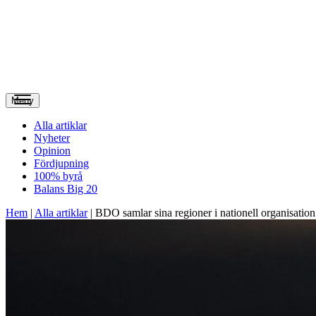
Meny
Alla artiklar
Nyheter
Opinion
Fördjupning
100% byrå
Balans Big 20
Hem
|
Alla artiklar
|
BDO samlar sina regioner i nationell organisation