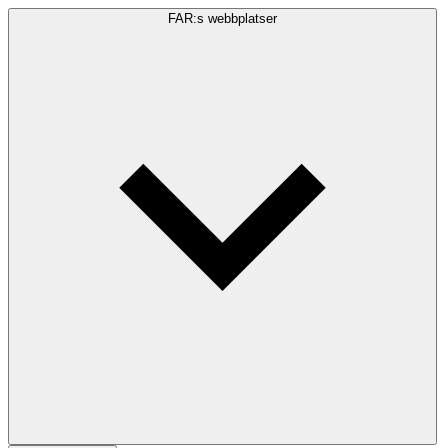
FAR:s webbplatser
Sökfråga
Sök