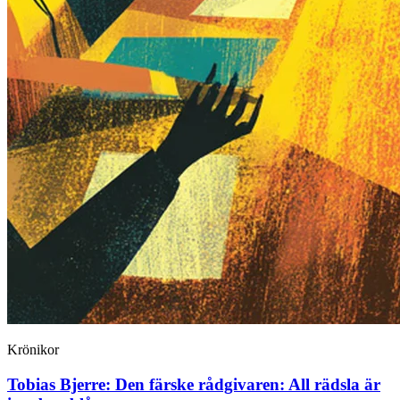
Krönikor
Tobias Bjerre:
Den färske rådgivaren: All rädsla är