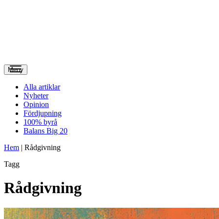
Meny
Alla artiklar
Nyheter
Opinion
Fördjupning
100% byrå
Balans Big 20
Hem
|
Rådgivning
Tagg
Rådgivning