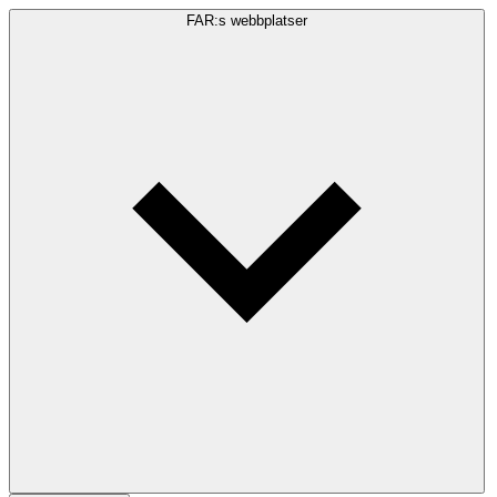
FAR:s webbplatser
Sökfråga
Sök