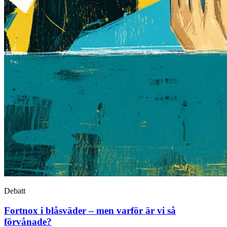
Debatt
Fortnox i blåsväder – men varför är vi så
förvånade?