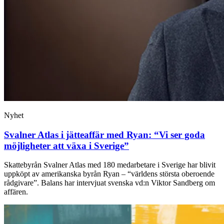
Nyhet
Svalner Atlas i jätteaffär med Ryan: “Vi ser goda
möjligheter att växa i Sverige”
Skattebyrån Svalner Atlas med 180 medarbetare i Sverige har blivit
uppköpt av amerikanska byrån Ryan – “världens största oberoende
rådgivare”. Balans har intervjuat svenska vd:n Viktor Sandberg om
affären.