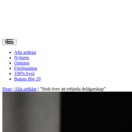
Meny
Alla artiklar
Nyheter
Opinion
Fördjupning
100% byrå
Balans Big 20
Hem
|
Alla artiklar
|
”Stolt över att erbjuda delägarskap”