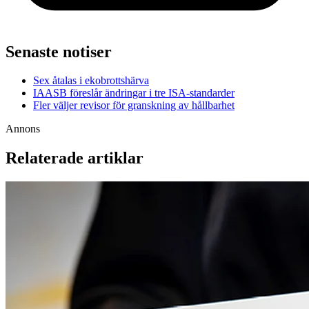
Senaste notiser
Sex åtalas i ekobrottshärva
IAASB föreslår ändringar i tre ISA-standarder
Fler väljer revisor för granskning av hållbarhet
Annons
Relaterade artiklar