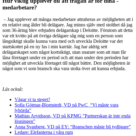
Hur viktig upplever du att­ ­frågan är för dina ­
medarbetare?
– Jag upplever att många medarbetare attraheras av möjligheten att i
en relativt ung ålder bli delägare. Jag minns själv med stolthet då jag
som 36-åring blev erbjuden delägarskap i Deloitte. Förutom att detta
var ett kvitto på att övriga delägare såg mig som en person som
långsiktigt skulle kunna vara med och utveckla Deloitte var det
startskottet på en ny fas i min karriär. Jag har aldrig sett
delägarskapet som något kortsiktigt, utan snarare som att man får
låna företaget under en period och att man under den perioden har
möjlighet att utveckla företaget till något bättre. Den möjligheten är
något som vi som bransch ska vara stolta över att kunna erbjuda.
Läs också:
Vågar vi ta steget?
Sofia Götmar-Blomstedt, VD på PwC “Vi måste vara
lyhörda”
Mathias Arvidsson, VD på KPMG ”Partnerskap är inte enda
lösningen”
Anna Svanberg, VD på EY: “Branschen måste bli tydligare”
Ledare: Elefanterna i våra rum