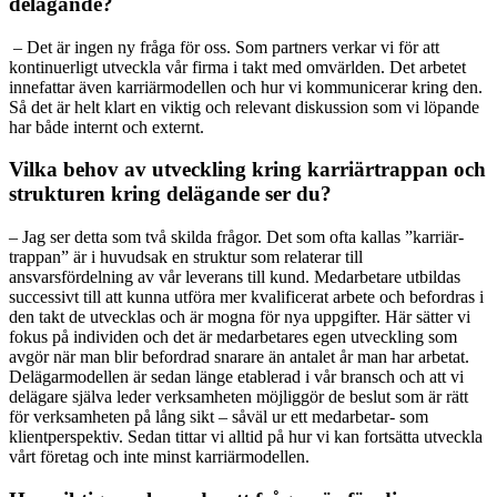
delägande?
– Det är ingen ny fråga för oss. Som partners verkar vi för att
kontinuerligt utveckla vår firma i takt med omvärlden. Det arbetet
innefattar även karriärmodellen och hur vi kommunicerar kring den.
Så det är helt klart en ­viktig och relevant diskussion som vi löpande
har både ­internt och externt.
Vilka behov av utveckling kring karriärtrappan och
strukturen kring delägande ser du?
– Jag ser detta som två skilda frågor. Det som ofta kallas ”karriär­
trappan” är i huvudsak en struktur som ­relaterar till
ansvarsfördelning av vår leverans till kund. Med­arbetare utbildas
successivt till att kunna utföra mer kvalificerat ­arbete och befordras i
den takt de utvecklas och är ­mogna för nya uppgifter. Här sätter vi
fokus på individen och det är med­arbetares egen utveckling som
avgör när man blir befordrad snarare än ­antalet år man har ­arbetat.
Delägarmodellen är sedan länge etablerad i vår bransch och att vi
delägare själva leder verksamheten möjliggör de beslut som är rätt
för verksamheten på lång sikt – såväl ur ett medarbetar- som
klientperspektiv. Sedan tittar vi alltid på hur vi kan fortsätta utveckla
vårt företag och inte minst karriärmodellen.