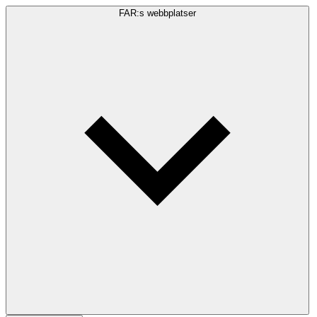
FAR:s webbplatser
Sökfråga
Sök