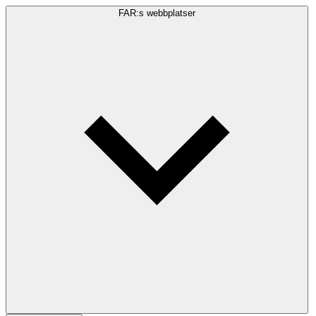
FAR:s webbplatser
Sökfråga
Sök