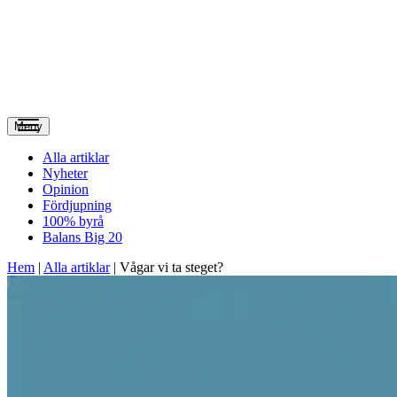
Meny
Alla artiklar
Nyheter
Opinion
Fördjupning
100% byrå
Balans Big 20
Hem
|
Alla artiklar
|
Vågar vi ta steget?