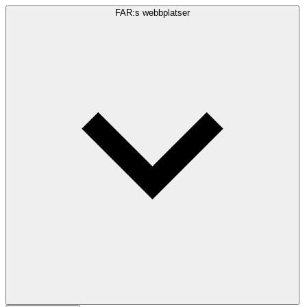
FAR:s webbplatser
Sökfråga
Sök