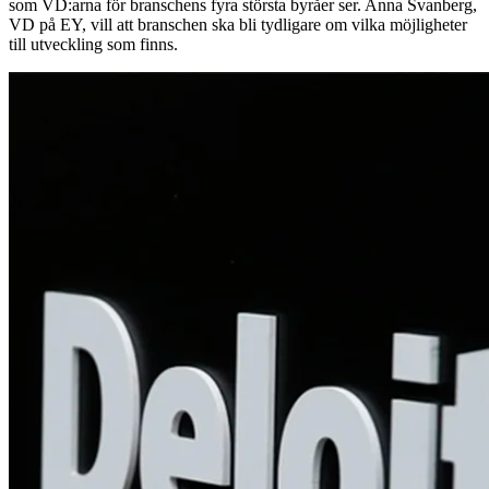
som VD:arna för branschens fyra största byråer ser. Anna Svanberg,
VD på EY, vill att branschen ska bli tydligare om vilka möjligheter
till utveckling som finns.