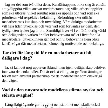
– Jag ser det som två olika delar. Karriärtrappans olika steg är ett sätt
att tydliggöra vilket ansvar medarbetaren har, vilka arbetsuppgifter
som ska utföras, vilket resultat som ska uppnås och vad som ska
prioriteras vid respektive befattning. Befordring sker utifrån
medarbetarnas kunskap och utveckling. Våra duktiga medarbetare
vill hela tiden utvecklas och veta vad som förväntas av dem, den
tydligheten tycker jag är bra. Samtidigt lever vi i en föränderlig värld
och delägarskap varken är eller behöver vara målet i livet för alla
medarbetare. Utvecklingen går fort och vi behöver ha flera olika
karriärvägar där medarbetarna känner sig motiverade och delaktiga.
Tar det för lång tid för en medarbetare att bli
delägare i dag?
– Ja, så kan det nog upplevas ibland, men igen, delägarskap behöver
inte vara det enda målet. Det är också viktigt att ge förutsättningar
för ett mer jämställt partnerskap för de medarbetare som önskar gå
den vägen.
Vad är den nuvarande modellens största styrka och
största svaghet?
– Långsiktigt ägande ger trygghet och stabilitet men skulle också