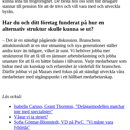
kunna leda till trögrörlighet. De flesta hos oss som blir delägare
stannar till pension för att de trivs och vill vara med och utveckla
byrån.
Har du och ditt företag funderat på hur en
alternativ struktur skulle kunna se ut?
– Det är en ständigt pågående diskussion. Branschens
attraktionskraft är en stor utmaning och nya generationer ställer
andra krav än tidigare, vilket är sunt. Vi behöver jobba mer
strukturerat för att få till en jämnare arbetsbelastning och jobba
smartare för att få en bättre balans i tillvaron. Varje medarbetare som
bidrar med sin kunskap och erfarenhet är värdefull för branschen.
Därför jobbar vi på Mazars med fokus på att ständigt utveckla våra
medarbetare med utgångspunkt i ett hållbart medarbetarskap.
Läs också:
Isabella Caruso, Grant Thornton, ”Delägarmodellen matchar
inte med specialister”
Vågar vi ta steget?
Sofia Götmar-Blomstedt, VD på PwC ”Vi måste vara
lyhörda”