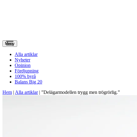
Meny
Alla artiklar
Nyheter
Opinion
Fördjupning
100% byrå
Balans Big 20
Hem
|
Alla artiklar
|
”Delägarmodellen trygg men trögrörlig.”