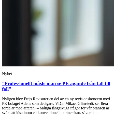
Nyhet
”Professionellt måste man se PE-ägande från fall till
fall”
Nyligen blev Frejs Revisorer en del av en ny revisionskoncern med
PE-bolaget Adelis som delägare. VD:n Mikael Glimstedt, ser flera
fördelar med affären. – Många långsiktiga frågor för vår bransch är
svåra att lösa inom ett konventionellt partnerskap, säger han.