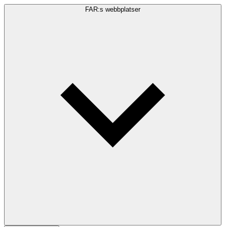
FAR:s webbplatser
Sökfråga
Sök