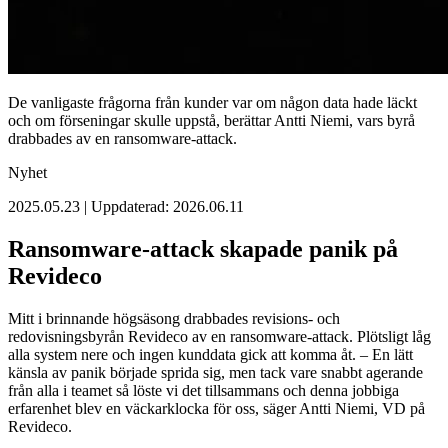
De vanligaste frågorna från kunder var om någon data hade läckt
och om förseningar skulle uppstå, berättar Antti Niemi, vars byrå
drabbades av en ransomware-attack.
Nyhet
2025.05.23 | Uppdaterad: 2026.06.11
Ransomware-attack skapade panik på
Revideco
Mitt i brinnande högsäsong drabbades revisions- och
redovisningsbyrån Revideco av en ransomware-attack. Plötsligt låg
alla system nere och ingen kunddata gick att komma åt. – En lätt
känsla av panik började sprida sig, men tack vare snabbt agerande
från alla i teamet så löste vi det tillsammans och denna jobbiga
erfarenhet blev en väckarklocka för oss, säger Antti Niemi, VD på
Revideco.