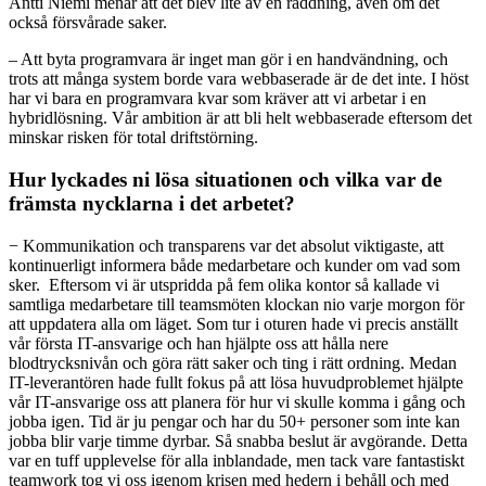
Antti Niemi menar att det blev lite av en räddning, även om det
också försvårade saker.
– Att byta programvara är inget man gör i en handvändning, och
trots att många system borde vara webbaserade är de det inte. I höst
har vi bara en programvara kvar som kräver att vi arbetar i en
hybridlösning. Vår ambition är att bli helt webbaserade eftersom det
minskar risken för total driftstörning.
Hur lyckades ni lösa situationen och vilka var de
främsta nycklarna i det arbetet?
− Kommunikation och transparens var det absolut viktigaste, att
kontinuerligt informera både medarbetare och kunder om vad som
sker. Eftersom vi är utspridda på fem olika kontor så kallade vi
samtliga medarbetare till teamsmöten klockan nio varje morgon för
att uppdatera alla om läget. Som tur i oturen hade vi precis anställt
vår första IT-ansvarige och han hjälpte oss att hålla nere
blodtrycksnivån och göra rätt saker och ting i rätt ordning. Medan
IT-leverantören hade fullt fokus på att lösa huvudproblemet hjälpte
vår IT-ansvarige oss att planera för hur vi skulle komma i gång och
jobba igen. Tid är ju pengar och har du 50+ personer som inte kan
jobba blir varje timme dyrbar. Så snabba beslut är avgörande. Detta
var en tuff upplevelse för alla inblandade, men tack vare fantastiskt
teamwork tog vi oss igenom krisen med hedern i behåll och med