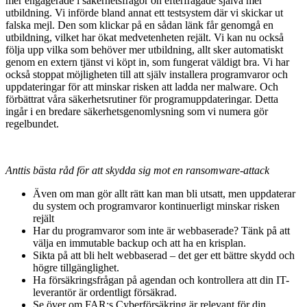
mer engagerade i säkerhetsfrågor oh efterfrågade själva mer
utbildning. Vi införde bland annat ett testsystem där vi skickar ut
falska mejl. Den som klickar på en sådan länk får genomgå en
utbildning, vilket har ökat medvetenheten rejält. Vi kan nu också
följa upp vilka som behöver mer utbildning, allt sker automatiskt
genom en extern tjänst vi köpt in, som fungerat väldigt bra. Vi har
också stoppat möjligheten till att själv installera programvaror och
uppdateringar för att minskar risken att ladda ner malware. Och
förbättrat våra säkerhetsrutiner för programuppdateringar. Detta
ingår i en bredare säkerhetsgenomlysning som vi numera gör
regelbundet.
Anttis bästa råd för att skydda sig mot en ransomware-attack
Även om man gör allt rätt kan man bli utsatt, men uppdaterar
du system och programvaror kontinuerligt minskar risken
rejält
Har du programvaror som inte är webbaserade? Tänk på att
välja en immutable backup och att ha en krisplan.
Sikta på att bli helt webbaserad – det ger ett bättre skydd och
högre tillgänglighet.
Ha försäkringsfrågan på agendan och kontrollera att din IT-
leverantör är ordentligt försäkrad.
Se över om FAR:s Cyberförsäkring är relevant för din