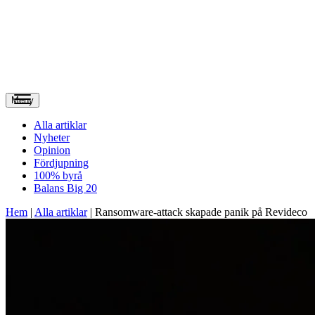
Meny
Alla artiklar
Nyheter
Opinion
Fördjupning
100% byrå
Balans Big 20
Hem
|
Alla artiklar
|
Ransomware-attack skapade panik på Revideco