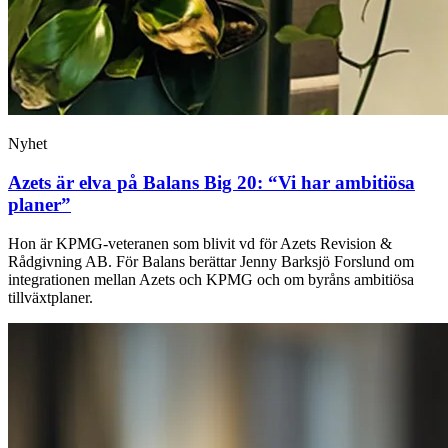
Nyhet
Azets är elva på Balans Big 20: “Vi har ambitiösa
planer”
Hon är KPMG-veteranen som blivit vd för Azets Revision &
Rådgivning AB. För Balans berättar Jenny Barksjö Forslund om
integrationen mellan Azets och KPMG och om byråns ambitiösa
tillväxtplaner.