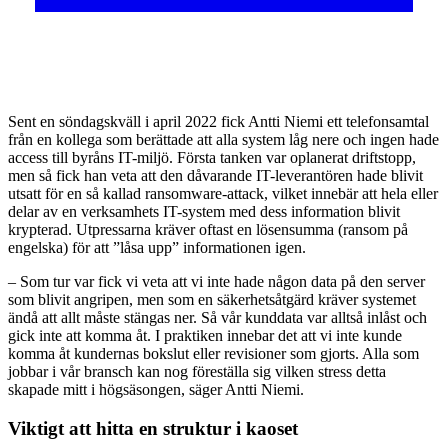
Sent en söndagskväll i april 2022 fick Antti Niemi ett telefonsamtal
från en kollega som berättade att alla system låg nere och ingen hade
access till byråns IT-miljö. Första tanken var oplanerat driftstopp,
men så fick han veta att den dåvarande IT-leverantören hade blivit
utsatt för en så kallad ransomware-attack, vilket innebär att hela eller
delar av en verksamhets IT-system med dess information blivit
krypterad. Utpressarna kräver oftast en lösensumma (ransom på
engelska) för att ”låsa upp” informationen igen.
– Som tur var fick vi veta att vi inte hade någon data på den server
som blivit angripen, men som en säkerhetsåtgärd kräver systemet
ändå att allt måste stängas ner. Så vår kunddata var alltså inlåst och
gick inte att komma åt. I praktiken innebar det att vi inte kunde
komma åt kundernas bokslut eller revisioner som gjorts. Alla som
jobbar i vår bransch kan nog föreställa sig vilken stress detta
skapade mitt i högsäsongen, säger Antti Niemi.
Viktigt att hitta en struktur i kaoset