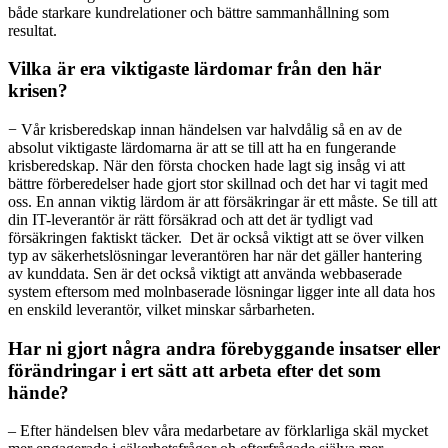
både starkare kundrelationer och bättre sammanhållning som
resultat.
Vilka är era viktigaste lärdomar från den här
krisen?
− Vår krisberedskap innan händelsen var halvdålig så en av de
absolut viktigaste lärdomarna är att se till att ha en fungerande
krisberedskap. När den första chocken hade lagt sig insåg vi att
bättre förberedelser hade gjort stor skillnad och det har vi tagit med
oss. En annan viktig lärdom är att försäkringar är ett måste. Se till att
din IT-leverantör är rätt försäkrad och att det är tydligt vad
försäkringen faktiskt täcker. Det är också viktigt att se över vilken
typ av säkerhetslösningar leverantören har när det gäller hantering
av kunddata. Sen är det också viktigt att använda webbaserade
system eftersom med molnbaserade lösningar ligger inte all data hos
en enskild leverantör, vilket minskar sårbarheten.
Har ni gjort några andra förebyggande insatser eller
förändringar i ert sätt att arbeta efter det som
hände?
– Efter händelsen blev våra medarbetare av förklarliga skäl mycket