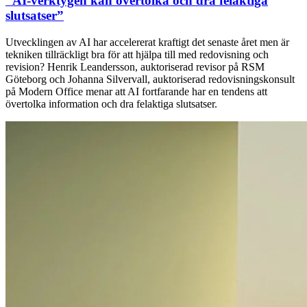
“AI-verktygen kan övertolka och dra felaktiga
slutsatser”
Utvecklingen av AI har accelererat kraftigt det senaste året men är
tekniken tillräckligt bra för att hjälpa till med redovisning och
revision? Henrik Leandersson, auktoriserad revisor på RSM
Göteborg och Johanna Silvervall, auktoriserad redovisningskonsult
på Modern Office menar att AI fortfarande har en tendens att
övertolka information och dra felaktiga slutsatser.