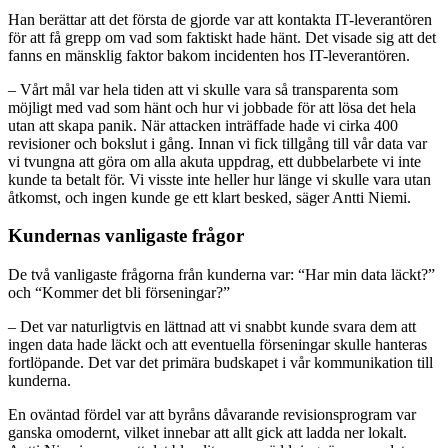
Han berättar att det första de gjorde var att kontakta IT-leverantören
för att få grepp om vad som faktiskt hade hänt. Det visade sig att det
fanns en mänsklig faktor bakom incidenten hos IT-leverantören.
– Vårt mål var hela tiden att vi skulle vara så transparenta som
möjligt med vad som hänt och hur vi jobbade för att lösa det hela
utan att skapa panik. När attacken inträffade hade vi cirka 400
revisioner och bokslut i gång. Innan vi fick tillgång till vår data var
vi tvungna att göra om alla akuta uppdrag, ett dubbelarbete vi inte
kunde ta betalt för. Vi visste inte heller hur länge vi skulle vara utan
åtkomst, och ingen kunde ge ett klart besked, säger Antti Niemi.
Kundernas vanligaste frågor
De två vanligaste frågorna från kunderna var: “Har min data läckt?”
och “Kommer det bli förseningar?”
– Det var naturligtvis en lättnad att vi snabbt kunde svara dem att
ingen data hade läckt och att eventuella förseningar skulle hanteras
fortlöpande. Det var det primära budskapet i vår kommunikation till
kunderna.
En oväntad fördel var att byråns dåvarande revisionsprogram var
ganska omodernt, vilket innebar att allt gick att ladda ner lokalt.