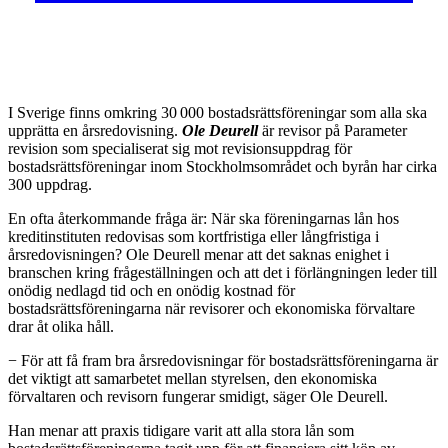
I
Sverige finns omkring 30 000 bostadsrättsföreningar som alla ska
upprätta en årsredovisning.
Ole Deurell
är revisor på Parameter
revision som specialiserat sig mot revisionsuppdrag för
bostadsrättsföreningar inom Stockholmsområdet och byrån har cirka
300 uppdrag.
En ofta återkommande fråga är: När ska föreningarnas lån hos
kreditinstituten redovisas som kortfristiga eller långfristiga i
årsredovisningen? Ole Deurell menar att det saknas enighet i
branschen kring frågeställningen och att det i förlängningen leder till
onödig nedlagd tid och en onödig kostnad för
bostadsrättsföreningarna när revisorer och ekonomiska förvaltare
drar åt olika håll.
− För att få fram bra årsredovisningar för bostadsrättsföreningarna är
det viktigt att samarbetet mellan styrelsen, den ekonomiska
förvaltaren och revisorn fungerar smidigt, säger Ole Deurell.
Han menar att praxis tidigare varit att alla stora lån som