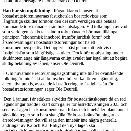
på att bli andelsägare i konstaterar Ole Deurell.
Han har sin uppfattning
i frågan klar och anser att
bostadsrättsföreningarnas fastighetslån bör redovisas som
långfristiga skulder förutom den del som verkligen ska betalas
kommande tolv månader från bokslutsdagen. Vid tolkningen av vad
som verkligen ska betalas inom tolv månader bör man tillämpa
principen ”ekonomisk innebörd framför juridisk form” och
årsredovisningar i bostadsrättsföreningar bör ha ett
konsumentperspektiv. Det uppfylls bäst genom att redovisa
fastighetslån som långfristiga skulder. Dock bör upplysning under
skuldnoten ange när långivarna enligt avtalet har legal rätt att begära
slutlig betalning av lånen, anser Ole Deurell.
− Om nuvarande redovisningslagstiftning inte tillåter ovanstående
tolkning är min åsikt att branschen bör verka för en lagändring,
alternativt praxis, avseende klassificering av fastighetslån för
bostadsrättsföreningar, säger Ole Deurell.
Den 1 januari i år stärktes skyddet för bostadsrättsköpare då en rad
lagändringar trädde i kraft som gäller för årsredovisningen 2023 och
senare. Lagen har konsumenterna i fokus och innehåller bland annat
särskilda regler som bara ska gälla för bostadsrättsföreningarnas
årsredovisningar, det vill säga den innebär inte några generella
ändringar av K2 och K3. Enligt den nya lagen ska
bostadsrättsföreningarnas årsredovisningar innehålla ett antal