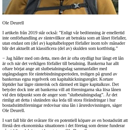
Ole Deurell
I artikeln från 2019 står också: ”Enligt vår bedömning är emellertid
inte omförhandling av räntevillkor att betrakta som att lånet förfaller,
utan endast om (del av) kapitalbeloppet förfaller inom tolv månader
blir det aktuellt att klassificera (del av) skulden som kortfristig.”
− Jag håller med om detta, men det är ofta otydligt hur långt ett lån
är och när det verkligen förfaller till betalning. Bankerna har allt
oftare börjat ange att slutbetalningsdag sammanfaller med
utgångsdagen för räntebindningsperioden, troligen på grund av
bankernas egna regelverk om kapitaltäckningsregler. Kortare
löptider har lägre ränterisk och därmed ett lägre kapitalkrav. Det
betyder dock inte att bankerna vill att föreningarna ska lösa lånen
vid den tidpunkt som de anger som ”slutbetalningsdag”. Är det
rimligt att detta i slutänden ska leda till stora förändringar i hur
bostadsrättsföreningar redovisar sina lån i årsredovisningen, säger
Ole Deurell.
I vart fall blir det svårare för en potentiell köpare av en bostadsrätt att
förstå den ekonomiska situationen i det företag som denne funderar