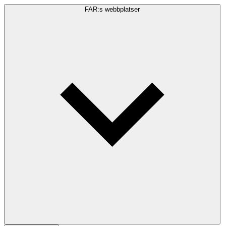
FAR:s webbplatser
Sökfråga
Sök