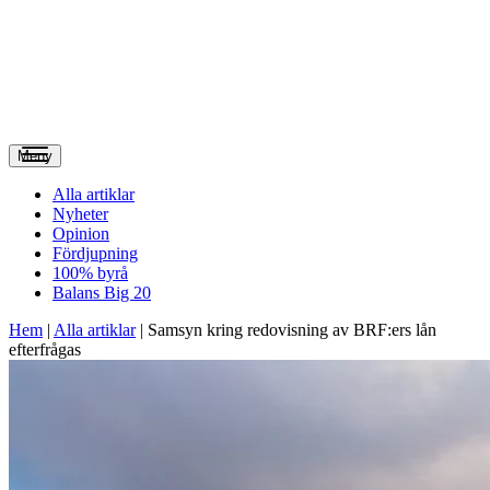
Meny
Alla artiklar
Nyheter
Opinion
Fördjupning
100% byrå
Balans Big 20
Hem
|
Alla artiklar
|
Samsyn kring redovisning av BRF:ers lån
efterfrågas