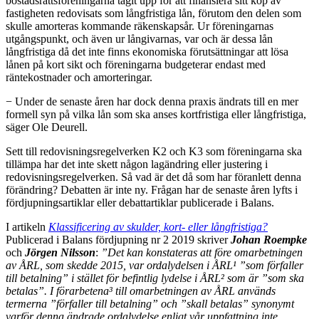
bostadsrättsföreningarna tagit upp för att finansiera sitt köp av
fastigheten redovisats som långfristiga lån, förutom den delen som
skulle amorteras kommande räkenskapsår. Ur föreningarnas
utgångspunkt, och även ur långivarnas, var och är dessa lån
långfristiga då det inte finns ekonomiska förutsättningar att lösa
lånen på kort sikt och föreningarna budgeterar endast med
räntekostnader och amorteringar.
− Under de senaste åren har dock denna praxis ändrats till en mer
formell syn på vilka lån som ska anses kortfristiga eller långfristiga,
säger Ole Deurell.
Sett till redovisningsregelverken K2 och K3 som föreningarna ska
tillämpa har det inte skett någon lagändring eller justering i
redovisningsregelverken. Så vad är det då som har föranlett denna
förändring? Debatten är inte ny. Frågan har de senaste åren lyfts i
fördjupningsartiklar eller debattartiklar publicerade i Balans.
I artikeln
Klassificering av skulder, kort- eller långfristiga?
Publicerad i Balans fördjupning nr 2 2019 skriver
Johan Roempke
och
Jörgen Nilsson
:
”
Det kan konstateras att före omarbetningen
av ÅRL, som skedde 2015, var ordalydelsen i ÅRL¹ ”som förfaller
till betalning” i stället för befintlig lydelse i ÅRL² som är ”som ska
betalas”. I förarbetena³ till omarbetningen av ÅRL används
termerna ”förfaller till betalning” och ”skall betalas” synonymt
varför denna ändrade ordalydelse enligt vår uppfattning inte