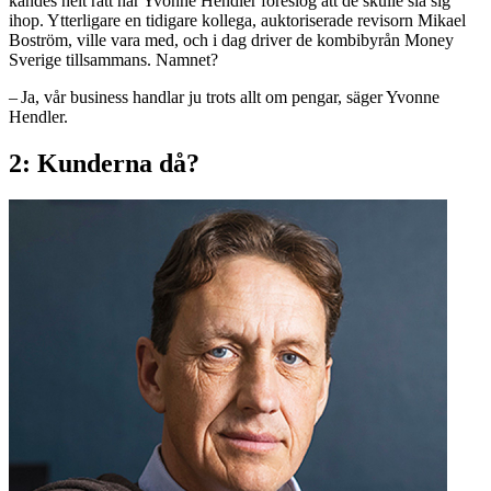
kändes helt rätt när Yvonne Hendler föreslog att de skulle slå sig
ihop. Ytterligare en tidigare kollega, auktoriserade revisorn Mikael
Boström, ville vara med, och i dag driver de kombi­byrån Money
Sverige tillsammans. Namnet?
– Ja, vår business handlar ju trots allt om pengar, säger Yvonne
Hendler.
2: Kunderna då?