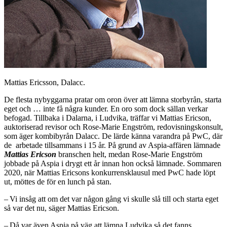
Mattias Ericsson, Dalacc.
De flesta nybyggarna pratar om oron över att lämna storbyrån, starta
eget och … inte få några kunder. En oro som dock sällan verkar
befogad. Tillbaka i Dalarna, i Ludvika, träffar vi Mattias Ericson,
auktoriserad revisor och Rose-Marie Engström, redovisningskonsult,
som äger kombibyrån Dalacc. De lärde känna varandra på PwC, där
de arbetade tillsammans i 15 år. På grund av Aspia-­affären lämnade
Mattias Ericson
branschen helt, medan Rose-Marie Engström
jobbade på Aspia i drygt ett år innan hon också lämnade. Sommaren
2020, när Mattias Ericsons konkurrensklausul med PwC hade löpt
ut, möttes de för en lunch på stan.
– Vi insåg att om det var någon gång vi skulle slå till och starta eget
så var det nu, säger Mattias Ericson.
– Då var även Aspia på väg att lämna Ludvika så det fanns