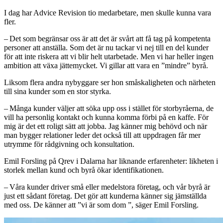
I dag har Advice Revision tio medarbetare, men skulle kunna vara
fler.
– Det som begränsar oss är att det är svårt att få tag på kompetenta
personer att anställa. Som det är nu tackar vi nej till en del kunder
för att inte riskera att vi blir helt utarbetade. Men vi har heller ingen
ambition att växa jättemycket. Vi gillar att vara en ”mindre” byrå.
Liksom flera andra nybyggare ser hon småskaligheten och närheten
till sina kunder som en stor styrka.
– Många kunder väljer att söka upp oss i stället för storbyråerna, de
vill ha ­personlig kontakt och kunna ­komma förbi på en kaffe. För
mig är det ett roligt sätt att jobba. Jag känner mig behövd och när
man bygger relationer leder det också till att upp­dragen får mer
utrymme för rådgivning och ­konsultation.
Emil Forsling på Qrev i Dalarna har liknande erfarenheter: likheten i
storlek mellan kund och byrå ökar identifikationen.
– Våra kunder driver små eller medel­stora företag, och vår byrå är
just ett sådant företag. Det gör att kunderna känner sig jämställda
med oss. De känner att ”vi är som dom ”, säger Emil Forsling.