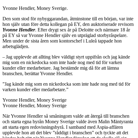
Yvonne Hendler, Money Sverige.
Den som stod för nybyggarandan, åtminstone till en början, var inte
hon själv utan före detta kollegan på EY, den auktoriserade revisorn
Yvonne Hendler
. Efter drygt sex år på Deloitte och närmare 18 år
på EY så var Yvonne Hendler själv en utpräglad storbyråspelare.
Men under de sista åren som kontorschef i Luleå tappade hon
arbetsglädjen.
– Jag upplevde att allting blev väldigt styrt uppifrån och jag kände
mig som en nickedocka som inte hade nog med tid för varken
kunder eller medarbetare. Jag bestämde mig då för att lämna
branschen, berättar Yvonne Hendler.
”Jag kände mig som en nickedocka som inte hade nog med tid för
varken kunder ­eller medarbetare.”
Yvonne Hendler, Money Sverige
Yvonne Hendler, Money Sverige
När Yvonne Hendler så småningom valde att återgå till branschen
och starta egna byrån Money Sverige valde även Malin Mäntyranta
att starta egen redovisningsbyrå. I samband med Aspia-affären
upplevde hon att det blev ”råddigt i branschen” och tyckte att det