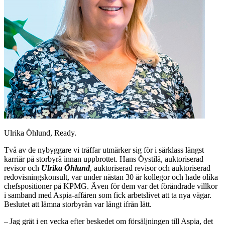
Ulrika Öhlund, Ready.
Två av de nybyggare vi träffar u­tmärker sig för i särklass längst
karriär på storbyrå innan uppbrottet. Hans Öystilä, auktoriserad
revisor och
Ulrika Öhlund
, auktoriserad revisor och auktoriserad
redovisningskonsult, var under nästan 30 år kollegor och hade olika
chefspositioner på KPMG. Även för dem var det förändrade villkor
i samband med Aspia-affären som fick arbetslivet att ta nya vägar.
Beslutet att lämna storbyrån var långt ifrån lätt.
– Jag grät i en vecka efter beskedet om försäljningen till Aspia, det