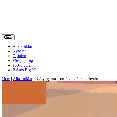
Meny
Alla artiklar
Nyheter
Opinion
Fördjupning
100% byrå
Balans Big 20
Hem
|
Alla artiklar
|
Nybyggarna – om livet efter storbyrån