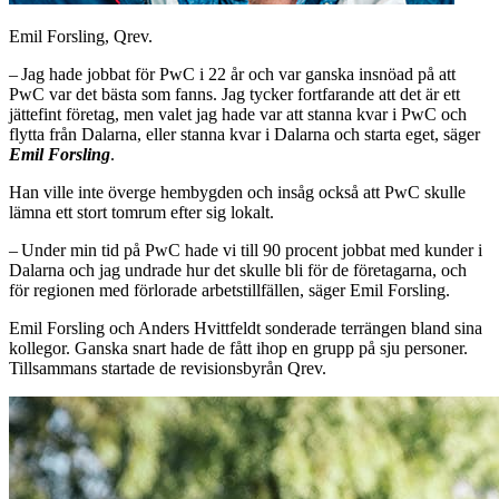
Emil Forsling, Qrev.
– Jag hade jobbat för PwC i 22 år och var ganska insnöad på att
PwC var det bästa som fanns. Jag tycker fortfarande att det är ett
jättefint företag, men valet jag hade var att stanna kvar i PwC och
flytta från Dalarna, eller stanna kvar i ­Dalarna och starta eget, säger
Emil Forsling
.
Han ville inte överge hembygden och insåg också att PwC skulle
lämna ett stort ­tomrum efter sig lokalt.
– Under min tid på PwC hade vi till 90 procent jobbat med kunder i
Dalarna och jag undrade hur det skulle bli för de företagarna, och
för regionen med förlorade ­arbetstillfällen, säger Emil Forsling.
Emil Forsling och Anders Hvittfeldt sonderade terrängen bland sina
kollegor. Ganska snart hade de fått ihop en grupp på sju personer.
Tillsammans startade de revisionsbyrån Qrev.