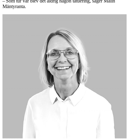
– Som tur var blev det aldrig någon tatuering, säger Malin
Mäntyranta.