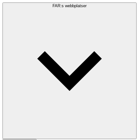
FAR:s webbplatser
Sökfråga
Sök