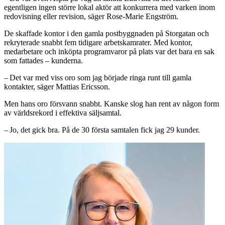
egentligen ingen större lokal aktör att konkurrera med varken inom
redovisning eller revision, säger Rose-Marie Engström.
De skaffade kontor i den gamla post­byggnaden på Stor­gatan och
rekryt­erade snabbt fem tidigare ar­bets­kamrater. Med kontor,
medarbetare och inköpta programvaror på plats var det bara en sak
som fattades – kunderna.
– Det var med viss oro som jag ­började ringa runt till gamla
kontakter, säger Mattias Ericsson.
Men hans oro försvann snabbt. Kanske slog han rent av någon form
av världsrekord i effektiva säljsamtal.
– Jo, det gick bra. På de 30 första samtalen fick jag 29 kunder.