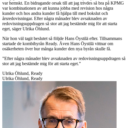
var hemskt. En bidragande orsak till att jag trivdes så bra på KPMG
var kombinationen av att kunna jobba med revision hos några
kunder och hos andra kunder få hjälpa till med bokslut och
årsredovisningar. Efter några månader blev avsaknaden av
redovisningsuppdragen så stor att jag bestämde mig för att starta
eget, säger Ulrika Öhlund.
När hon väl tagit beslutet så följde Hans Öystilä efter. Tillsammans
startade de kombibyrån Ready. Även Hans Öystilä vittnar om
osäkerheten över hur många kunder den nya byrån skulle få.
”Efter några ­månader blev avsaknaden av redovisningsuppdragen så
stor att jag bestämde mig för att starta eget.”
Ulrika Öhlund, Ready
Ulrika Öhlund, Ready