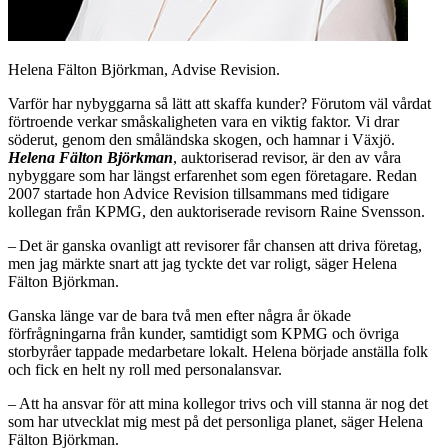
Helena Fälton Björkman, Advise Revision.
Varför har nybyggarna så lätt att skaffa kunder? Förutom väl vårdat
förtroende verkar småskaligheten vara en viktig faktor. Vi drar
söderut, genom den småländska skogen, och hamnar i Växjö.
Helena Fälton Björkman
, auktoriserad revisor, är den av våra
nybyggare som har längst erfarenhet som egen företagare. Redan
2007 startade hon Advice Revision tillsammans med tidigare
kollegan från KPMG, den auktoriserade revisorn Raine Svensson.
– Det är ganska ovanligt att revisorer får chansen att driva företag,
men jag märkte snart att jag tyckte det var roligt, säger Helena
Fälton Björkman.
Ganska länge var de bara två men efter några år ökade
förfrågningarna från kunder, samtidigt som KPMG och övriga
storbyråer tappade medarbetare lokalt. Helena började anställa folk
och fick en helt ny roll med personalansvar.
– Att ha ansvar för att mina kollegor trivs och vill stanna är nog det
som har utvecklat mig mest på det ­personliga planet, säger Helena
Fälton Björkman.