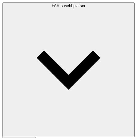
FAR:s webbplatser
Sökfråga
Sök