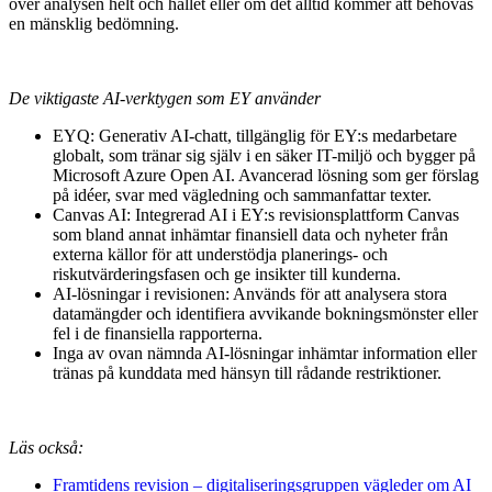
över analysen helt och hållet eller om det alltid kommer att behövas
en mänsklig bedömning.
De viktigaste AI-verktygen som EY använder
EYQ: Generativ AI-chatt, tillgänglig för EY:s medarbetare
globalt, som tränar sig själv i en säker IT-miljö och bygger på
Microsoft Azure Open AI. Avancerad lösning som ger förslag
på idéer, svar med vägledning och sammanfattar texter.
Canvas AI: Integrerad AI i EY:s revisionsplattform Canvas
som bland annat inhämtar finansiell data och nyheter från
externa källor för att understödja planerings- och
riskutvärderingsfasen och ge insikter till kunderna.
AI-lösningar i revisionen: Används för att analysera stora
datamängder och identifiera avvikande bokningsmönster eller
fel i de finansiella rapporterna.
Inga av ovan nämnda AI-lösningar inhämtar information eller
tränas på kunddata med hänsyn till rådande restriktioner.
Läs också:
Framtidens revision – digitaliseringsgruppen vägleder om AI