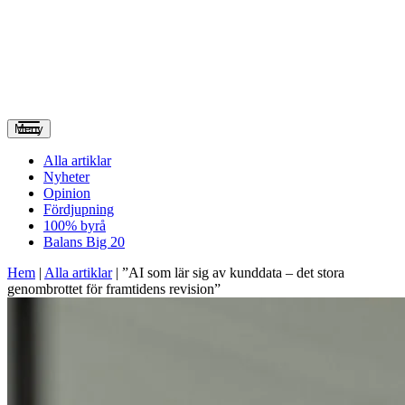
Meny
Alla artiklar
Nyheter
Opinion
Fördjupning
100% byrå
Balans Big 20
Hem
|
Alla artiklar
|
”AI som lär sig av kunddata – det stora
genombrottet för framtidens revision”