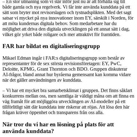
– En stor utmaning som vi står inför just nu är att förhålla sig till
både gamla och nya regelverk. Vi får inte använda kunddata på ett
sätt som bryter mot revisorslagen och tystnadsplikten. Med det sagt
satsar vi mycket på nya innovationer inom EY, särskilt i Norden, för
att möta kundernas digitala behov. Som medarbetare har du
möjlighet att driva den digitala utvecklingen på ett annat sätt i dag,
vilket gör yrket både roligare och mer attraktivt för framtiden.
FAR har bildat en digitaliseringsgrupp
Mikael Edman ingår i FAR:s digitaliseringsgrupp som består av
representanter för de sex största revisionsföretagen: EY, PwC,
Deloitte, KPMG, Grant Thornton och BDO. Gruppen diskuterar
AI-frågor, bland annat hur byråerna gemensamt kan komma vidare
när det gäller användningen av kunddata.
– Vi har ett mycket bra samarbetsklimat i gruppen. Det finns såklart
konkurrens mellan oss, men samtliga är väldigt måna om att finna en
väg framåt för att möjliggöra utvecklingen av AI-modeller på ett
tillförlitligt sätt där kunddata inte riskerar att röjas. Att lösa den här
frågan kräver öppenhet och transparens från oss alla.
När tror du vi har en lösning på plats för att
använda kunddata?