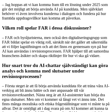
– Jag hoppas att vi kan komma fram till en lösning under 2025 som
gör det möjligt att börja använda AI på kunddata. Men självklart
behöver vi även involvera kunderna i dialogen och fundera på hur
framtida uppdragsvillkor kan komma att påverkas.
Vilken roll spelar FAR i dessa diskussioner?
– FAR och byråjuristerna, men också den digitaliseringsgrupp som
FAR bildat spelar en viktig roll, särskilt när det gäller att säkerställa
att vi följer lagstiftningen och att det finns en gemensam syn på hur
AI kan användas i revisionsprocessen. FAR hjälper till att samordna
branschens åsikter och skapa riktlinjer för hur vi ska gå vidare.
Hur snart tror du AI-chattar självständigt kan göra
analys och komma med slutsatser under
revisionsprocessen?
– Första steget är att få börja använda kunddata för att träna våra AI-
verktyg att bli ännu bättre och mer anpassade till vår
revisionsverksamhet. Nästa steg är att AI-assistenter kan börja dra
egna slutsatser. Men om vi kommer så långt vet vi ännu inte. Det
finns många moraliska och etiska frågeställningar som vi måste ta på
allvar. Det är omöjligt att i dag svara på om AI kommer att kunna ta