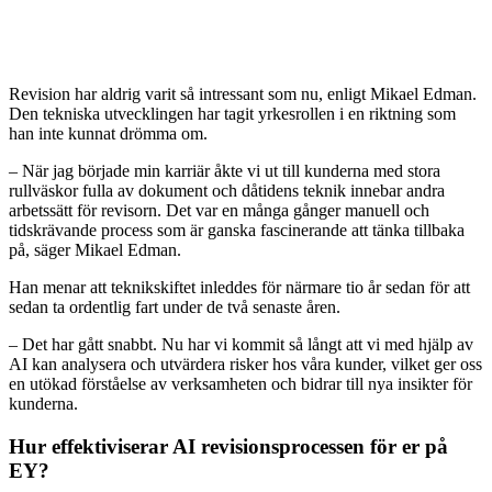
Revision har aldrig varit så intressant som nu, enligt Mikael Edman.
Den tekniska utvecklingen har tagit yrkesrollen i en riktning som
han inte kunnat drömma om.
– När jag började min karriär åkte vi ut till kunderna med stora
rullväskor fulla av dokument och dåtidens teknik innebar andra
arbetssätt för revisorn. Det var en många gånger manuell och
tidskrävande process som är ganska fascinerande att tänka tillbaka
på, säger Mikael Edman.
Han menar att teknikskiftet inleddes för närmare tio år sedan för att
sedan ta ordentlig fart under de två senaste åren.
– Det har gått snabbt. Nu har vi kommit så långt att vi med hjälp av
AI kan analysera och utvärdera risker hos våra kunder, vilket ger oss
en utökad förståelse av verksamheten och bidrar till nya insikter för
kunderna.
Hur effektiviserar AI revisionsprocessen för er på
EY?