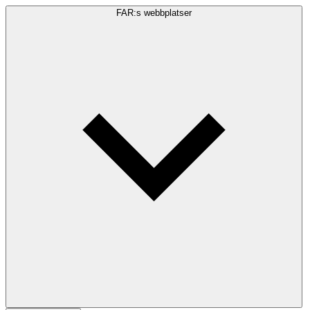
FAR:s webbplatser
Sökfråga
Sök