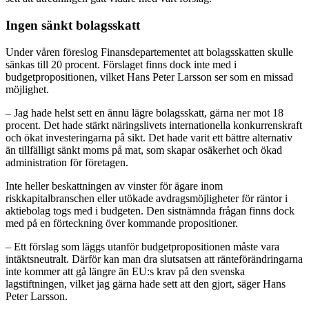
Ingen sänkt bolagsskatt
Under våren föreslog Finansdepartementet att bolagsskatten skulle
sänkas till 20 procent. Förslaget finns dock inte med i
budgetpropositionen, vilket Hans Peter Larsson ser som en missad
möjlighet.
– Jag hade helst sett en ännu lägre bolagsskatt, gärna ner mot 18
procent. Det hade stärkt näringslivets internationella konkurrenskraft
och ökat investeringarna på sikt. Det hade varit ett bättre alternativ
än tillfälligt sänkt moms på mat, som skapar osäkerhet och ökad
administration för företagen.
Inte heller beskattningen av vinster för ägare inom
riskkapitalbranschen eller utökade avdragsmöjligheter för räntor i
aktiebolag togs med i budgeten. Den sistnämnda frågan finns dock
med på en förteckning över kommande propositioner.
– Ett förslag som läggs utanför budgetpropositionen måste vara
intäktsneutralt. Därför kan man dra slutsatsen att ränteförändringarna
inte kommer att gå längre än EU:s krav på den svenska
lagstiftningen, vilket jag gärna hade sett att den gjort, säger Hans
Peter Larsson.