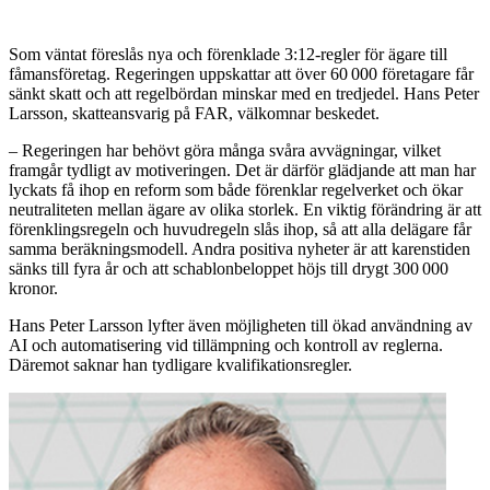
Som väntat föreslås nya och förenklade 3:12-regler för ägare till
fåmansföretag. Regeringen uppskattar att över 60 000 företagare får
sänkt skatt och att regelbördan minskar med en tredjedel. Hans Peter
Larsson, skatteansvarig på FAR, välkomnar beskedet.
– Regeringen har behövt göra många svåra avvägningar, vilket
framgår tydligt av motiveringen. Det är därför glädjande att man har
lyckats få ihop en reform som både förenklar regelverket och ökar
neutraliteten mellan ägare av olika storlek. En viktig förändring är att
förenklingsregeln och huvudregeln slås ihop, så att alla delägare får
samma beräkningsmodell. Andra positiva nyheter är att karenstiden
sänks till fyra år och att schablonbeloppet höjs till drygt 300 000
kronor.
Hans Peter Larsson lyfter även möjligheten till ökad användning av
AI och automatisering vid tillämpning och kontroll av reglerna.
Däremot saknar han tydligare kvalifikationsregler.