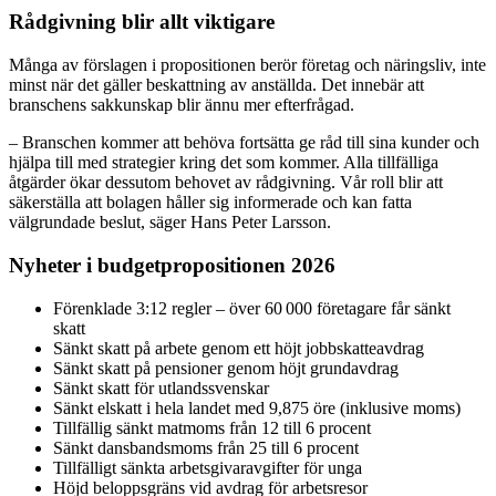
Rådgivning blir allt viktigare
Många av förslagen i propositionen berör företag och näringsliv, inte
minst när det gäller beskattning av anställda. Det innebär att
branschens sakkunskap blir ännu mer efterfrågad.
– Branschen kommer att behöva fortsätta ge råd till sina kunder och
hjälpa till med strategier kring det som kommer. Alla tillfälliga
åtgärder ökar dessutom behovet av rådgivning. Vår roll blir att
säkerställa att bolagen håller sig informerade och kan fatta
välgrundade beslut, säger Hans Peter Larsson.
Nyheter i budgetpropositionen 2026
Förenklade 3:12 regler – över 60 000 företagare får sänkt
skatt
Sänkt skatt på arbete genom ett höjt jobbskatteavdrag
Sänkt skatt på pensioner genom höjt grundavdrag
Sänkt skatt för utlandssvenskar
Sänkt elskatt i hela landet med 9,875 öre (inklusive moms)
Tillfällig sänkt matmoms från 12 till 6 procent
Sänkt dansbandsmoms från 25 till 6 procent
Tillfälligt sänkta arbetsgivaravgifter för unga
Höjd beloppsgräns vid avdrag för arbetsresor