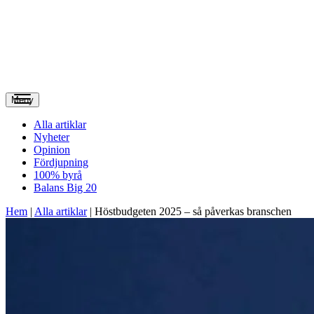
Meny
Alla artiklar
Nyheter
Opinion
Fördjupning
100% byrå
Balans Big 20
Hem
|
Alla artiklar
|
Höstbudgeten 2025 – så påverkas branschen