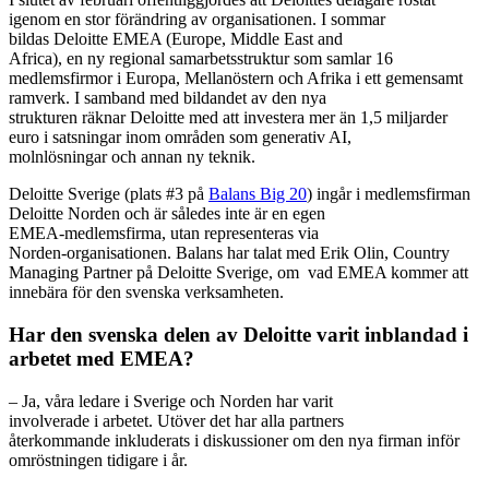
igenom en stor förändring av organisationen. I sommar
bildas Deloitte EMEA (Europe, Middle East and
Africa), en ny regional samarbetsstruktur som samlar 16
medlemsfirmor i Europa, Mellanöstern och Afrika i ett gemensamt
ramverk. I samband med bildandet av den nya
strukturen räknar Deloitte med att investera mer än 1,5 miljarder
euro i satsningar inom områden som generativ AI,
molnlösningar och annan ny teknik.
Deloitte Sverige (plats #3 på
Balans Big 20
) ingår i medlemsfirman
Deloitte Norden och är således inte är en egen
EMEA‑medlemsfirma, utan representeras via
Norden‑organisationen.
Balans har talat med Erik Olin, Country
Managing Partner på Deloitte Sverige, om
v
ad EMEA kommer att
innebära för den svenska verksamheten.
Har den svenska delen av Deloitte varit inblandad i
arbetet med EMEA?
–
Ja, våra ledare i Sverige och Norden har varit
involverade i arbetet. Utöver det har alla partners
återkommande inkluderats i diskussioner om den nya firman inför
omröstningen tidigare i år.