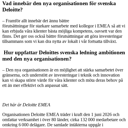
Vad innebär den nya organisationen för svenska
Deloitte?
–
Framför allt innebär det ännu bättre
förutsättningar för starkare samarbete med kollegor i EMEA så att vi
kan erbjuda våra klienter bästa möjliga kompetens, oavsett var den
finns. Det ger oss också bättre förutsättningar att göra investeringar
tillsammans som vi kan dra nytta av lokalt i vår fortsatta tillväxt.
Hur uppfattar Deloittes svenska ledning ambitionen
med den nya organisationen?
– D
en nya organisationen är en möjlighet att stärka samarbetet över
gränserna, och understött av investeringar i teknik och innovation
kan vi skapa större värde för våra klienter och möta deras behov på
ett än mer effektivt och anpassat sätt.
Det här är Deloitte EMEA
Organisationen Deloitte EMEA träder i kraft den 1 juni 2026 och
omfattar verksamhet i över 80 länder, cirka 132 000 medarbetare och
omkring 6 000 delägare. De samlade intäkterna uppgår i