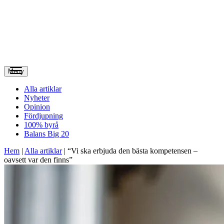
Meny
Alla artiklar
Nyheter
Opinion
Fördjupning
100% byrå
Balans Big 20
Hem
|
Alla artiklar
|
“Vi ska erbjuda den bästa kompetensen –
oavsett var den finns”