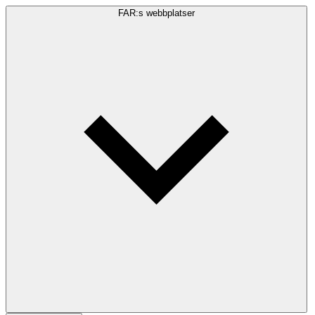
FAR:s webbplatser
Sökfråga
Sök