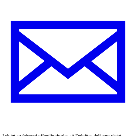
I slutet av februari offentliggjordes att Deloittes delägare röstat