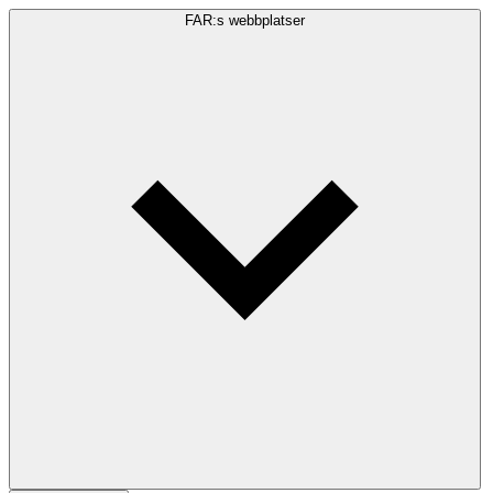
FAR:s webbplatser
Sökfråga
Sök