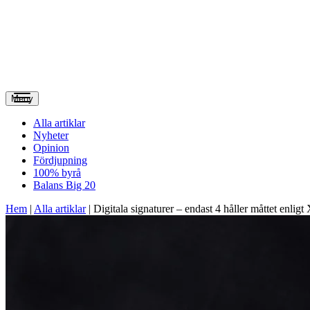
Meny
Alla artiklar
Nyheter
Opinion
Fördjupning
100% byrå
Balans Big 20
Hem
|
Alla artiklar
|
Digitala signaturer – endast 4 håller måttet enli