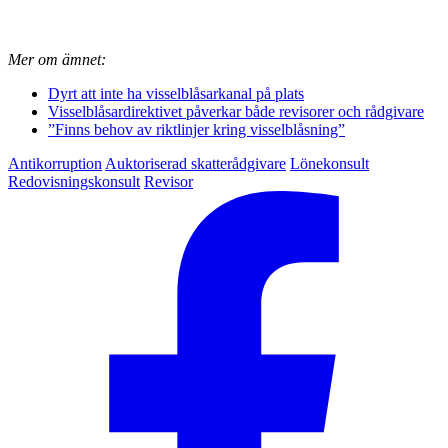
Mer om ämnet:
Dyrt att inte ha visselblåsarkanal på plats
Visselblåsardirektivet påverkar både revisorer och rådgivare
”Finns behov av riktlinjer kring visselblåsning”
Antikorruption
Auktoriserad skatterådgivare
Lönekonsult
Redovisningskonsult
Revisor