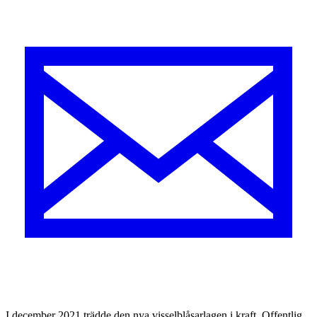
I december 2021 trädde den nya visselblåsarlagen i kraft. Offentlig