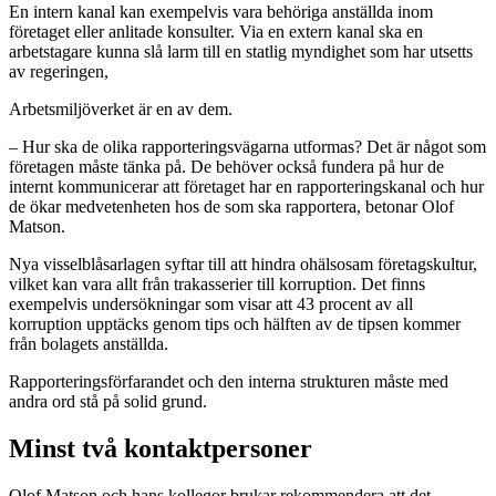
En intern kanal kan exempelvis vara behöriga anställda inom
företaget eller anlitade konsulter. Via en extern kanal ska en
arbetstagare kunna slå larm till en statlig myndighet som har utsetts
av regeringen,
Arbetsmiljöverket är en av dem.
– Hur ska de olika rapporteringsvägarna utformas? Det är något som
företagen måste tänka på. De behöver också fundera på hur de
internt kommunicerar att företaget har en rapporteringskanal och hur
de ökar medvetenheten hos de som ska rapportera, betonar Olof
Matson.
Nya visselblåsarlagen syftar till att hindra ohälsosam företagskultur,
vilket kan vara allt från trakasserier till korruption. Det finns
exempelvis undersökningar som visar att 43 procent av all
korruption upptäcks genom tips och hälften av de tipsen kommer
från bolagets anställda.
Rapporteringsförfarandet och den interna strukturen måste med
andra ord stå på solid grund.
Minst två kontaktpersoner
Olof Matson och hans kollegor brukar rekommendera att det