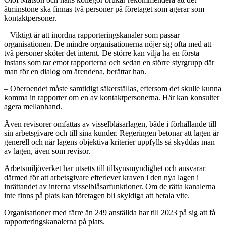
åtminstone ska finnas två personer på företaget som agerar som
kontaktpersoner.
– Viktigt är att inordna rapporteringskanaler som passar
organisationen. De mindre organisationerna nöjer sig ofta med att
två personer sköter det internt. De större kan vilja ha en första
instans som tar emot rapporterna och sedan en större styrgrupp där
man för en dialog om ärendena, berättar han.
– Oberoendet måste samtidigt säkerställas, eftersom det skulle kunna
komma in rapporter om en av kontaktpersonerna. Här kan konsulter
agera mellanhand.
Även revisorer omfattas av visselblåsarlagen, både i förhållande till
sin arbetsgivare och till sina kunder. Regeringen betonar att lagen är
generell och när lagens objektiva kriterier uppfylls så skyddas man
av lagen, även som revisor.
Arbetsmiljöverket har utsetts till tillsynsmyndighet och ansvarar
därmed för att arbetsgivare efterlever kraven i den nya lagen i
inrättandet av interna visselblåsarfunktioner. Om de rätta kanalerna
inte finns på plats kan företagen bli skyldiga att betala vite.
Organisationer med färre än 249 anställda har till 2023 på sig att få
rapporteringskanalerna på plats.