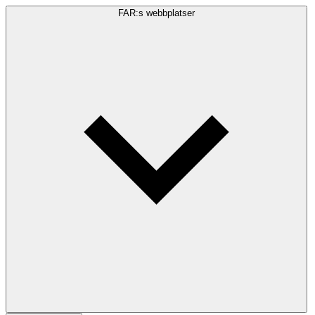
FAR:s webbplatser
Sökfråga
Sök