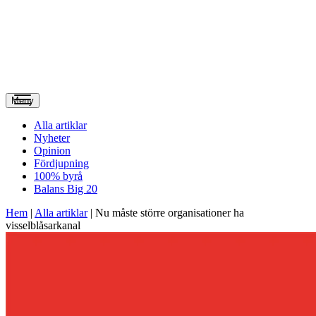
Meny
Alla artiklar
Nyheter
Opinion
Fördjupning
100% byrå
Balans Big 20
Hem
|
Alla artiklar
|
Nu måste större organisationer ha
visselblåsarkanal