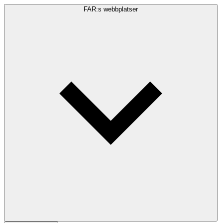
FAR:s webbplatser
Sökfråga
Sök