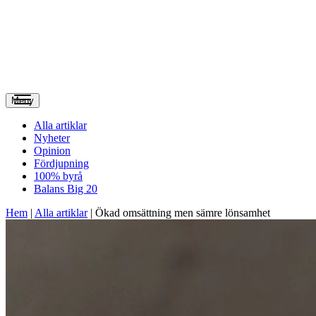
Meny
Alla artiklar
Nyheter
Opinion
Fördjupning
100% byrå
Balans Big 20
Hem
|
Alla artiklar
|
Ökad omsättning men sämre lönsamhet