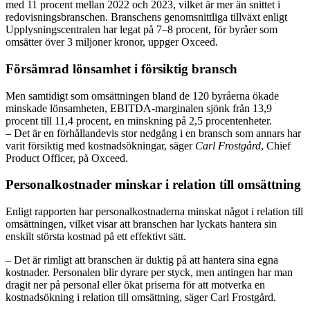
med 11 procent mellan 2022 och 2023, vilket är mer än snittet i
redovisningsbranschen. Branschens genomsnittliga tillväxt enligt
Upplysningscentralen har legat på 7–8 procent, för byråer som
omsätter över 3 miljoner kronor, uppger Oxceed.
Försämrad lönsamhet i försiktig bransch
Men samtidigt som omsättningen bland de 120 byråerna ökade
minskade lönsamheten, EBITDA-marginalen sjönk från 13,9
procent till 11,4 procent, en minskning på 2,5 procentenheter.
– Det är en förhållandevis stor nedgång i en bransch som annars har
varit försiktig med kostnadsökningar, säger
Carl Frostgård
, Chief
Product Officer, på Oxceed.
Personalkostnader minskar i relation till omsättning
Enligt rapporten har personalkostnaderna minskat något i relation till
omsättningen, vilket visar att branschen har lyckats hantera sin
enskilt största kostnad på ett effektivt sätt.
– Det är rimligt att branschen är duktig på att hantera sina egna
kostnader. Personalen blir dyrare per styck, men antingen har man
dragit ner på personal eller ökat priserna för att motverka en
kostnadsökning i relation till omsättning, säger Carl Frostgård.