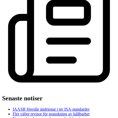
Senaste notiser
IAASB föreslår ändringar i tre ISA-standarder
Fler väljer revisor för granskning av hållbarhet