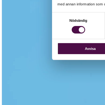
med annan information som du 
Samtyckesval
Nödvändig
Avvisa