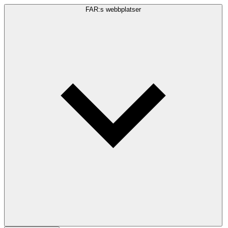
FAR:s webbplatser
Sökfråga
Sök