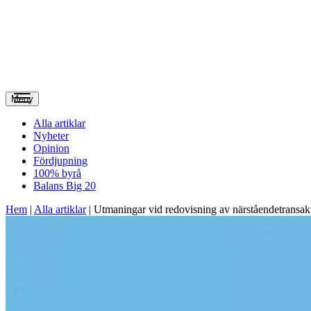
Meny
Alla artiklar
Nyheter
Opinion
Fördjupning
100% byrå
Balans Big 20
Hem
|
Alla artiklar
|
Utmaningar vid redovisning av närståendetransa