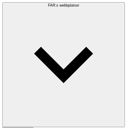
FAR:s webbplatser
Sökfråga
Sök