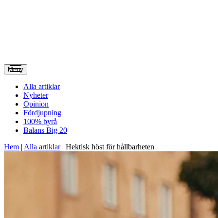
Meny
Alla artiklar
Nyheter
Opinion
Fördjupning
100% byrå
Balans Big 20
Hem
|
Alla artiklar
|
Hektisk höst för hållbarheten­