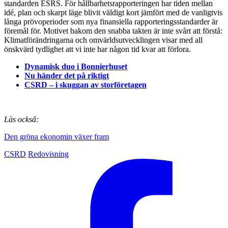
standarden ESRS. För hållbarhets­rapporteringen har tiden mellan
idé, plan och skarpt läge blivit
­väldigt kort jämfört med de vanligtvis
långa prövo­perioder
som nya finansiella rapporteringsstandarder är
föremål för. Motivet bakom den snabba takten är inte svårt
att förstå:
Klimat­förändringarna och omvärldsutvecklingen
visar med all
önskvärd tydlighet att vi inte har någon tid kvar att förlora.
Dynamisk duo i Bonnierhuset
Nu händer det på riktigt
CSRD – i skuggan av storföretagen
Läs också:
Den gröna ekonomin växer fram
CSRD
Redovisning