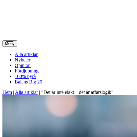
Meny
Alla artiklar
Nyheter
Opinion
Fördjupning
100% byrå
Balans Big 20
Hem
|
Alla artiklar
|
”Det är inte elakt – det är affärslogik”