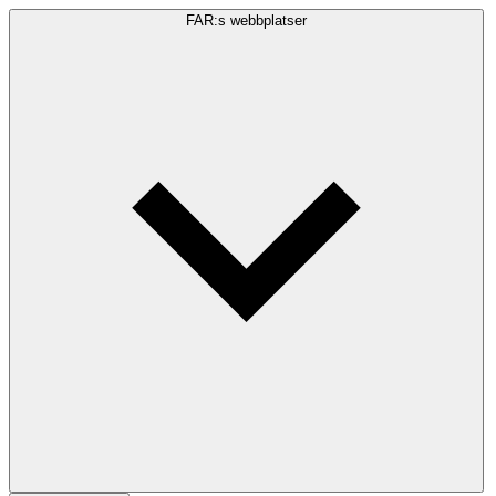
FAR:s webbplatser
Sökfråga
Sök