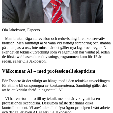
Ola Jakobsson, Especto.
– Man brukar säga att revision och redovisning är en konservativ
bransch. Men samtidigt är vi vana vid ständig förändring och snabba
på att anpassa oss, inte minst när det gäller nya lagar och regler. Nu
sker det en teknisk utveckling som vi egentligen har väntat på sedan
de första webbaserade redovisningsprogrammen kom för 15 år
sedan, säger Ola Jakobsson.
Välkomnar AI – med professionell skepticism
För Especto är det viktigt att hänga med i den tekniska utvecklingen
för att inte bli omsprungna av konkurrenterna. Samtidigt gäller det
att ha ett kritiskt förhållningssätt till AI.
– Vi har en stor tilltro till ny teknik men det är viktigt att ha en
professionell skepticism. Dessutom måste det finnas olika
kontrollmoment. Vi använder alltid fyra ögon-principen i vårt arbete
och det gäller även AI, säger Ola Jakobsson.