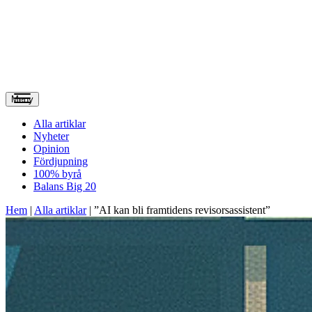
Meny
Alla artiklar
Nyheter
Opinion
Fördjupning
100% byrå
Balans Big 20
Hem
|
Alla artiklar
|
”AI kan bli framtidens revisorsassistent”