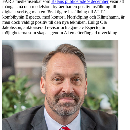
FAR:s medlemsenkät som
Balans publicerade 9 december
visar att
många små och medelstora byråer har en positiv inställning till
digitala verktyg men en försiktigare inställning till AI. På
kombibyrån Especto, med kontor i Norrköping och Klintehamn, är
man dock väldigt positiv till den nya tekniken. Enligt Ola
Jakobsson, auktoriserad revisor och ägare av Especto, är
möjligheterna som skapas genom AI en efterlängtad utveckling.