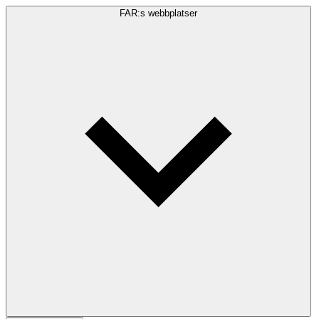
FAR:s webbplatser
Sökfråga
Sök