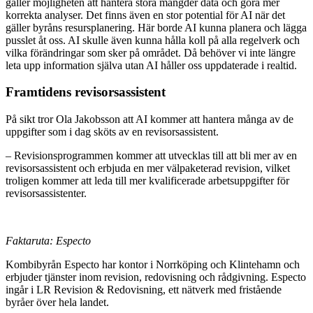
gäller möjligheten att hantera stora mängder data och göra mer
korrekta analyser. Det finns även en stor potential för AI när det
gäller byråns resursplanering. Här borde AI kunna planera och lägga
pusslet åt oss. AI skulle även kunna hålla koll på alla regelverk och
vilka förändringar som sker på området. Då behöver vi inte längre
leta upp information själva utan AI håller oss uppdaterade i realtid.
Framtidens revisorsassistent
På sikt tror Ola Jakobsson att AI kommer att hantera många av de
uppgifter som i dag sköts av en revisorsassistent.
– Revisionsprogrammen kommer att utvecklas till att bli mer av en
revisorsassistent och erbjuda en mer välpaketerad revision, vilket
troligen kommer att leda till mer kvalificerade arbetsuppgifter för
revisorsassistenter.
Faktaruta: Especto
Kombibyrån Especto har kontor i Norrköping och Klintehamn och
erbjuder tjänster inom revision, redovisning och rådgivning. Especto
ingår i LR Revision & Redovisning, ett nätverk med fristående
byråer över hela landet.