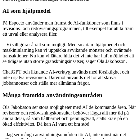
AI som hjälpmedel
På Especto använder man främst de AI-funktioner som finns i
revisions- och redovisningsprogrammen, till exempel för att ta fram
ett urval eller analysera filer.
– Vi vill göra så rätt som möjligt. Med smartare hjälpmedel och
maskininlärning kan vi upptäcka avvikande mönster och oväntade
transaktioner. Nu kan vi lättare hitta det vi inte har haft möjlighet att
se tidigare utan större granskningsinsatser, säger Ola Jakobsson.
ChatGPT och liknande AI-verktyg används med försiktighet och
inte i själva revisionen. Däremot används det för att skriva
jobbannonser och ställa mer allmänna frågor.
Många framtida användningsområden
Ola Jakobsson ser stora möjligheter med AI de kommande åren. När
revisorer och redovisningskonsulter behöver lägga allt mer tid på
andra delar, så som hållbarhet och penningtvätt, ställs krav på en
ökad effektivitet. Då kan AI vara ett bra stöd.
– Jag ser många användningsområden för AI, inte minst när det