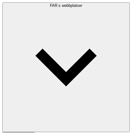
FAR:s webbplatser
Sökfråga
Sök