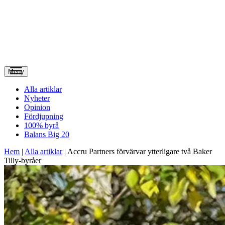
Meny
Alla artiklar
Nyheter
Opinion
Fördjupning
100% byrå
Balans Big 20
Hem
|
Alla artiklar
|
Accru Partners förvärvar ytterligare två Baker
Tilly-byråer