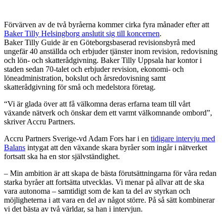
Förvärven av de två byråerna kommer cirka fyra månader efter att
Baker Tilly Helsingborg anslutit sig till koncernen
.
Baker Tilly Guide är en Göteborgsbaserad revisionsbyrå med
ungefär 40 anställda och erbjuder tjänster inom revision, redovisning
och lön- och skatterådgivning. Baker Tilly Uppsala har kontor i
staden sedan 70-talet och erbjuder revision, ekonomi- och
löneadministration, bokslut och årsredovisning samt
skatterådgivning för små och medelstora företag.
“Vi är glada över att få välkomna deras erfarna team till vårt
växande nätverk och önskar dem ett varmt välkomnande ombord”,
skriver Accru Partners.
Accru Partners Sverige-vd Adam Fors har i en
tidigare intervju med
Balans
intygat att den växande skara byråer som ingår i nätverket
fortsatt ska ha en stor självständighet.
– Min ambition är att skapa de bästa förutsättningarna för våra redan
starka byråer att fortsätta utvecklas. Vi menar på allvar att de ska
vara autonoma – samtidigt som de kan ta del av styrkan och
möjligheterna i att vara en del av något större. På så sätt kombinerar
vi det bästa av två världar, sa han i intervjun.