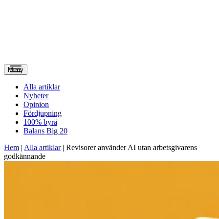
Meny
Alla artiklar
Nyheter
Opinion
Fördjupning
100% byrå
Balans Big 20
Hem
|
Alla artiklar
|
Revisorer använder AI utan arbetsgivarens
godkännande