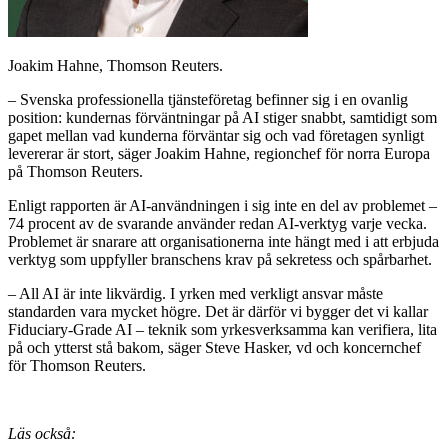
Joakim Hahne, Thomson Reuters.
– Svenska professionella tjänsteföretag befinner sig i en ovanlig
position: kundernas förväntningar på AI stiger snabbt, samtidigt som
gapet mellan vad kunderna förväntar sig och vad företagen synligt
levererar är stort, säger Joakim Hahne, regionchef för norra Europa
på Thomson Reuters.
Enligt rapporten är AI-användningen i sig inte en del av problemet –
74 procent av de svarande använder redan AI-verktyg varje vecka.
Problemet är snarare att organisationerna inte hängt med i att erbjuda
verktyg som uppfyller branschens krav på sekretess och spårbarhet.
– All AI är inte likvärdig. I yrken med verkligt ansvar måste
standarden vara mycket högre. Det är därför vi bygger det vi kallar
Fiduciary-Grade AI – teknik som yrkesverksamma kan verifiera, lita
på och ytterst stå bakom, säger Steve Hasker, vd och koncernchef
för Thomson Reuters.
Läs också: