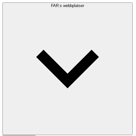
FAR:s webbplatser
Sökfråga
Sök