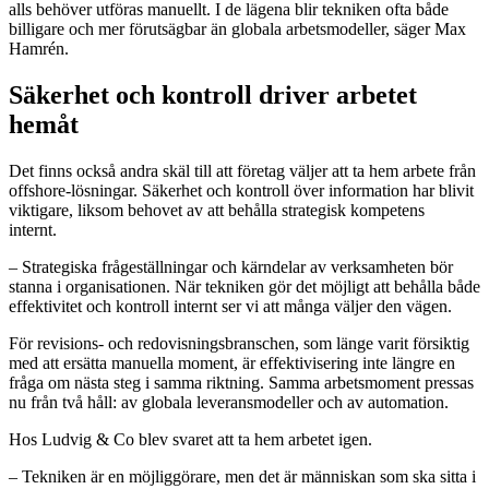
alls behöver utföras manuellt. I de lägena blir tekniken ofta både
billigare och mer förutsägbar än globala arbetsmodeller, säger Max
Hamrén.
Säkerhet och kontroll driver arbetet
hemåt
Det finns också andra skäl till att företag väljer att ta hem arbete från
offshore-lösningar. Säkerhet och kontroll över information har blivit
viktigare, liksom behovet av att behålla strategisk kompetens
internt.
– Strategiska frågeställningar och kärndelar av verksamheten bör
stanna i organisationen. När tekniken gör det möjligt att behålla både
effektivitet och kontroll internt ser vi att många väljer den vägen.
För revisions- och redovisningsbranschen, som länge varit försiktig
med att ersätta manuella moment, är effektivisering inte längre en
fråga om nästa steg i samma riktning. Samma arbetsmoment pressas
nu från två håll: av globala leveransmodeller och av automation.
Hos Ludvig & Co blev svaret att ta hem arbetet igen.
– Tekniken är en möjliggörare, men det är människan som ska sitta i