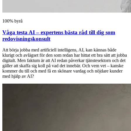
100% byrå
Våga testa AI – expertens bästa råd till dig som
redovisningskonsult
Att börja jobba med artificiell intelligens, AI, kan kännas både
klurigt och avlägset för den som redan har hittat ett bra sätt att jobba
digitalt. Men faktum är att AI redan påverkar tjänstesektorn och det
gäller att skaffa sig koll på vad det innebär. Och vem vet – kanske
kommer du till och med få en skönare vardag och nöjdare kunder
med hjälp av AI?