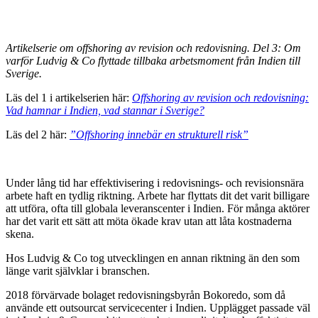
Artikelserie om offshoring av revision och redovisning. Del 3: Om
varför Ludvig & Co flyttade tillbaka arbetsmoment från Indien till
Sverige.
Läs del 1 i artikelserien här:
Offshoring av revision och redovisning:
Vad hamnar i Indien, vad stannar i Sverige?
Läs del 2 här:
”Offshoring innebär en strukturell risk”
Under lång tid har effektivisering i redovisnings- och revisionsnära
arbete haft en tydlig riktning. Arbete har flyttats dit det varit billigare
att utföra, ofta till globala leveranscenter i Indien. För många aktörer
har det varit ett sätt att möta ökade krav utan att låta kostnaderna
skena.
Hos Ludvig & Co tog utvecklingen en annan riktning än den som
länge varit självklar i branschen.
2018 förvärvade bolaget redovisningsbyrån Bokoredo, som då
använde ett outsourcat servicecenter i Indien. Upplägget passade väl