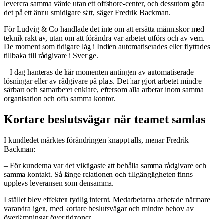
leverera samma värde utan ett offshore-center, och dessutom göra
det på ett ännu smidigare sätt, säger Fredrik Backman.
För Ludvig & Co handlade det inte om att ersätta människor med
teknik rakt av, utan om att förändra var arbetet utförs och av vem.
De moment som tidigare låg i Indien automatiserades eller flyttades
tillbaka till rådgivare i Sverige.
– I dag hanteras de här momenten antingen av automatiserade
lösningar eller av rådgivare på plats. Det har gjort arbetet mindre
sårbart och samarbetet enklare, eftersom alla arbetar inom samma
organisation och ofta samma kontor.
Kortare beslutsvägar när teamet samlas
I kundledet märktes förändringen knappt alls, menar Fredrik
Backman:
– För kunderna var det viktigaste att behålla samma rådgivare och
samma kontakt. Så länge relationen och tillgängligheten finns
upplevs leveransen som densamma.
I stället blev effekten tydlig internt. Medarbetarna arbetade närmare
varandra igen, med kortare beslutsvägar och mindre behov av
överlämningar över tidzoner.