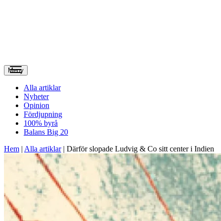
Meny
Alla artiklar
Nyheter
Opinion
Fördjupning
100% byrå
Balans Big 20
Hem
|
Alla artiklar
|
Därför slopade Ludvig & Co sitt center i Indien