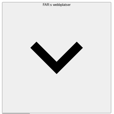
FAR:s webbplatser
Sökfråga
Sök