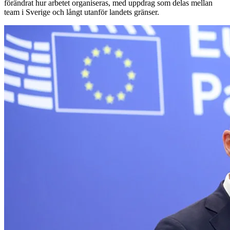
förändrat hur arbetet organiseras, med uppdrag som delas mellan
team i Sverige och långt utanför landets gränser.