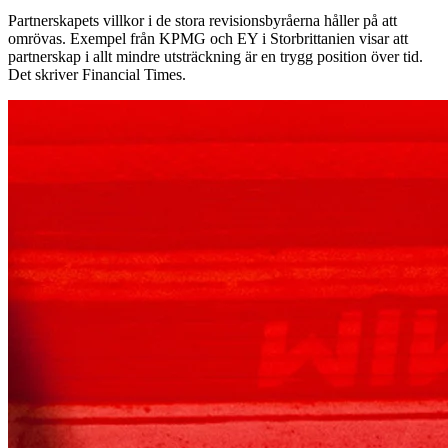
Partnerskapets villkor i de stora revisionsbyråerna håller på att
omrövas. Exempel från KPMG och EY i Storbrittanien visar att
partnerskap i allt mindre utsträckning är en trygg position över tid.
Det skriver Financial Times.