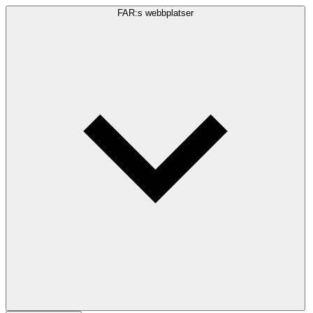
FAR:s webbplatser
Sökfråga
Sök