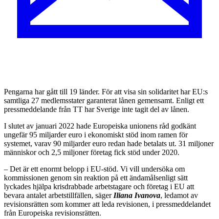
Pengarna har gått till 19 länder. För att visa sin solidaritet har EU:s
samtliga 27 medlemsstater garanterat lånen gemensamt. Enligt ett
pressmeddelande från TT har Sverige inte tagit del av lånen.
I slutet av januari 2022 hade Europeiska unionens råd godkänt
ungefär 95 miljarder euro i ekonomiskt stöd inom ramen för
systemet, varav 90 miljarder euro redan hade betalats ut. 31 miljoner
människor och 2,5 miljoner företag fick stöd under 2020.
– Det är ett enormt belopp i EU-stöd. Vi vill undersöka om
kommissionen genom sin reaktion på ett ändamålsenligt sätt
lyckades hjälpa krisdrabbade arbetstagare och företag i EU att
bevara antalet arbetstillfällen, säger
Iliana Ivanova
, ledamot av
revisionsrätten som kommer att leda revisionen, i pressmeddelandet
från Europeiska revisionsrätten.