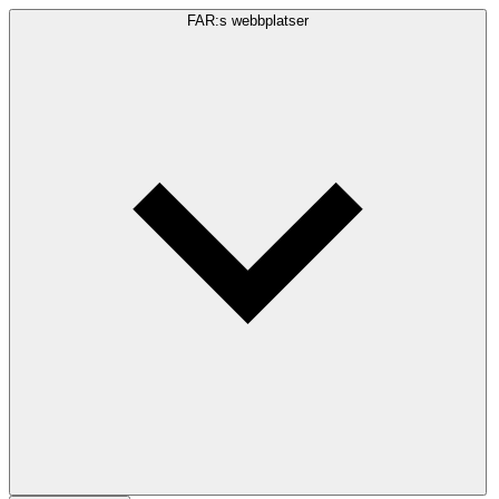
FAR:s webbplatser
Sökfråga
Sök