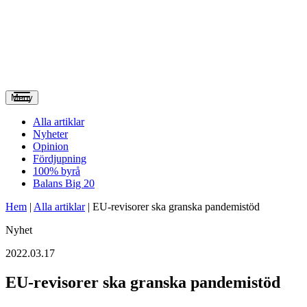
Meny
Alla artiklar
Nyheter
Opinion
Fördjupning
100% byrå
Balans Big 20
Hem
|
Alla artiklar
|
EU-revisorer ska granska pandemistöd
Nyhet
2022.03.17
EU-revisorer ska granska pandemistöd