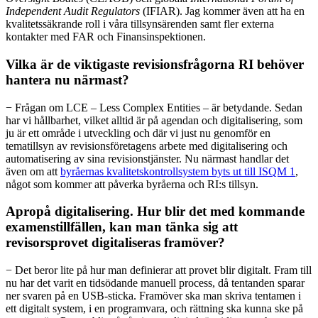
Independent Audit Regulators
(IFIAR). Jag kommer även att ha en
kvalitetssäkrande roll i våra tillsynsärenden samt fler externa
kontakter med FAR och Finansinspektionen.
Vilka är de viktigaste revisionsfrågorna RI behöver
hantera nu närmast?
− Frågan om LCE – Less Complex Entities – är betydande. Sedan
har vi hållbarhet, vilket alltid är på agendan och digitalisering, som
ju är ett område i utveckling och där vi just nu genomför en
tematillsyn av revisionsföretagens arbete med digitalisering och
automatisering av sina revisionstjänster. Nu närmast handlar det
även om att
byråernas kvalitetskontrollsystem byts ut till ISQM 1
,
något som kommer att påverka byråerna och RI:s tillsyn.
Apropå digitalisering. Hur blir det med kommande
examenstillfällen, kan man tänka sig att
revisorsprovet digitaliseras framöver?
− Det beror lite på hur man definierar att provet blir digitalt. Fram till
nu har det varit en tidsödande manuell process, då tentanden sparar
ner svaren på en USB-sticka. Framöver ska man skriva tentamen i
ett digitalt system, i en programvara, och rättning ska kunna ske på