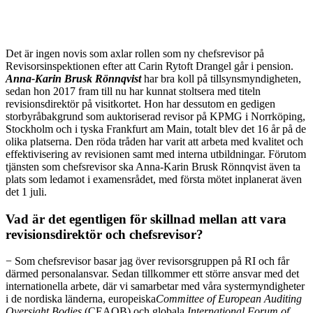
Det är ingen novis som axlar rollen som ny chefsrevisor på
Revisorsinspektionen efter att Carin Rytoft Drangel går i pension.
Anna-Karin Brusk Rönnqvist
har bra koll på tillsynsmyndigheten,
sedan hon 2017 fram till nu har kunnat stoltsera med titeln
revisionsdirektör på visitkortet. Hon har dessutom en gedigen
storbyråbakgrund som auktoriserad revisor på KPMG i Norrköping,
Stockholm och i tyska Frankfurt am Main, totalt blev det 16 år på de
olika platserna. Den röda tråden har varit att arbeta med kvalitet och
effektivisering av revisionen samt med interna utbildningar. Förutom
tjänsten som chefsrevisor ska Anna-Karin Brusk Rönnqvist även ta
plats som ledamot i examensrådet, med första mötet inplanerat även
det 1 juli.
Vad är det egentligen för skillnad mellan att vara
revisionsdirektör och chefsrevisor?
− Som chefsrevisor basar jag över revisorsgruppen på RI och får
därmed personalansvar. Sedan tillkommer ett större ansvar med det
internationella arbete, där vi samarbetar med våra systermyndigheter
i de nordiska länderna, europeiska
Committee of European Auditing
Oversight Bodies
(CEAOB) och globala
International Forum of