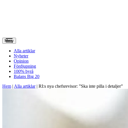
Meny
Alla artiklar
Nyheter
Opinion
Fördjupning
100% byrå
Balans Big 20
Hem
|
Alla artiklar
|
RI:s nya chefsrevisor: ”Ska inte pilla i detaljer”