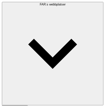
FAR:s webbplatser
Sökfråga
Sök