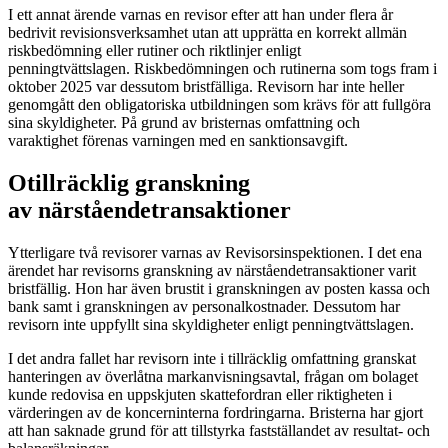
I ett annat ärende varnas en revisor efter att han under flera år
bedrivit revisionsverksamhet utan att upprätta en korrekt allmän
riskbedömning eller rutiner och riktlinjer enligt
penningtvättslagen. Riskbedömningen och rutinerna som togs fram i
oktober 2025 var dessutom bristfälliga. Revisorn har inte heller
genomgått den obligatoriska utbildningen som krävs för att fullgöra
sina skyldigheter. På grund av bristernas omfattning och
varaktighet förenas varningen med en sanktionsavgift.
Otillräcklig granskning
av närståendetransaktioner
Ytterligare två revisorer varnas av Revisorsinspektionen. I det ena
ärendet har revisorns granskning av närståendetransaktioner varit
bristfällig. Hon har även brustit i granskningen av posten kassa och
bank samt i granskningen av personalkostnader. Dessutom har
revisorn inte uppfyllt sina skyldigheter enligt penningtvättslagen.
I det andra fallet har revisorn inte i tillräcklig omfattning granskat
hanteringen av överlåtna markanvisningsavtal, frågan om bolaget
kunde redovisa en uppskjuten skattefordran eller riktigheten i
värderingen av de koncerninterna fordringarna. Bristerna har gjort
att han saknade grund för att tillstyrka fastställandet av resultat- och