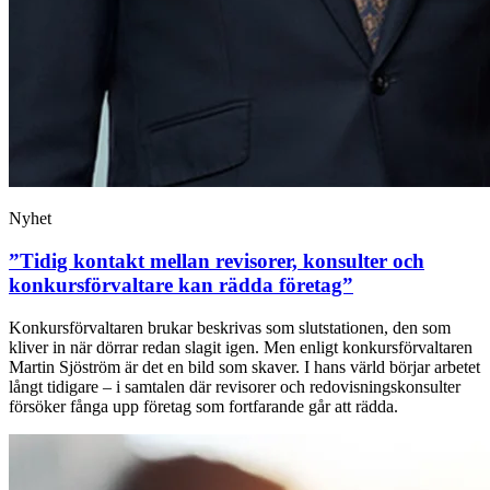
Nyhet
”Tidig kontakt mellan revisorer, konsulter och
konkursförvaltare kan rädda företag”
Konkursförvaltaren brukar beskrivas som slutstationen, den som
kliver in när dörrar redan slagit igen. Men enligt konkursförvaltaren
Martin Sjöström är det en bild som skaver. I hans värld börjar arbetet
långt tidigare – i samtalen där revisorer och redovisningskonsulter
försöker fånga upp företag som fortfarande går att rädda.