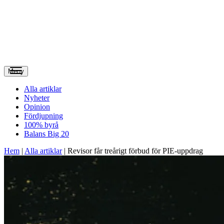
Meny
Alla artiklar
Nyheter
Opinion
Fördjupning
100% byrå
Balans Big 20
Hem
|
Alla artiklar
|
Revisor får treårigt förbud för PIE-uppdrag