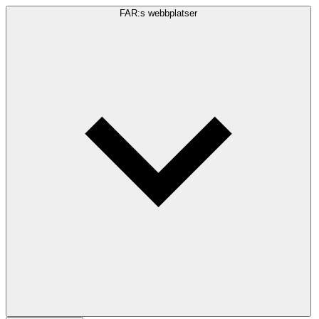
FAR:s webbplatser
Sökfråga
Sök