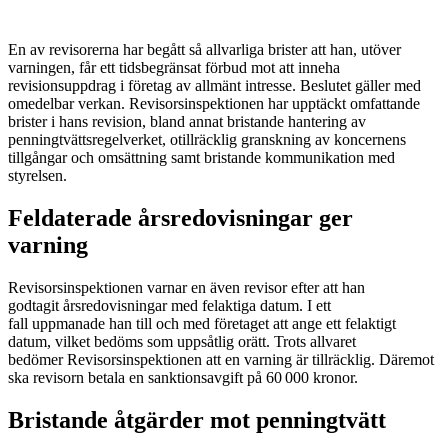
En av revisorerna har begått så allvarliga brister att han, utöver
varningen, får ett tidsbegränsat förbud mot att inneha
revisionsuppdrag i företag av allmänt intresse. Beslutet gäller med
omedelbar verkan. Revisorsinspektionen har upptäckt omfattande
brister i hans revision, bland annat bristande hantering av
penningtvättsregelverket, otillräcklig granskning av koncernens
tillgångar och omsättning samt bristande kommunikation med
styrelsen.
Feldaterade årsredovisningar ger
varning
Revisorsinspektionen varnar en även revisor efter att han
godtagit årsredovisningar med felaktiga datum. I ett
fall uppmanade han till och med företaget att ange ett felaktigt
datum, vilket bedöms som uppsåtlig orätt. Trots allvaret
bedömer Revisorsinspektionen att en varning är tillräcklig. Däremot
ska revisorn betala en sanktionsavgift på 60 000 kronor.
Bristande åtgärder mot penningtvätt